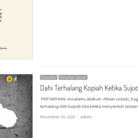
Konsultasi
Konsultasi Syariah
Dahi Terhalang Kopiah Ketika Suju
PERTANYAAN: Assalamu alaikum. Afwan ustadz, baga
terhalang oleh kopiah kita ketika menyentuh lantai
Author
November 20, 2025
admin