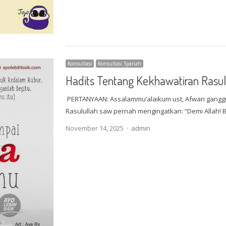
Konsultasi
Konsultasi Syariah
Hadits Tentang Kekhawatiran Rasu
PERTANYAAN: Assalammu’alaikum ust, Afwan ganggu
Rasulullah saw pernah mengingatkan: “Demi Allah!
Author
November 14, 2025
admin