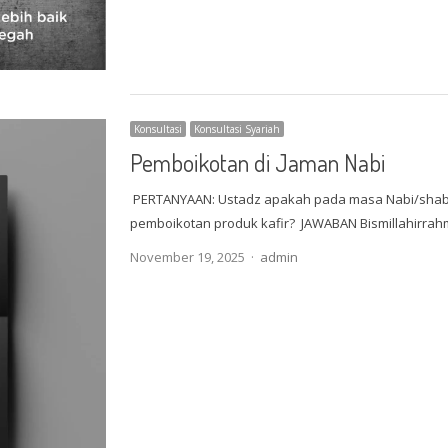
Konsultasi
Konsultasi Syariah
Pemboikotan di Jaman Nabi
PERTANYAAN: Ustadz apakah pada masa Nabi/shaba
pemboikotan produk kafir? JAWABAN Bismillahirrah
Author
November 19, 2025
admin