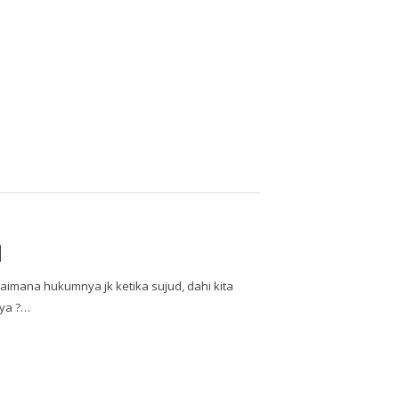
d
imana hukumnya jk ketika sujud, dahi kita
nya ?…