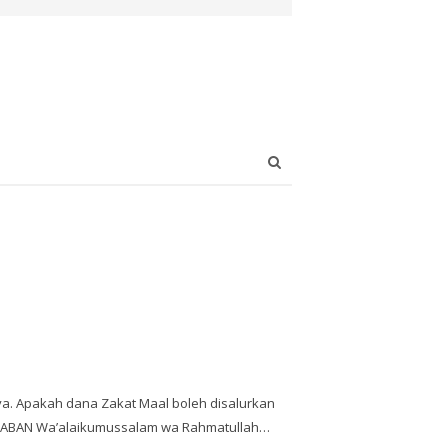
Open
search
panel
a. Apakah dana Zakat Maal boleh disalurkan
AWABAN Wa’alaikumussalam wa Rahmatullah…