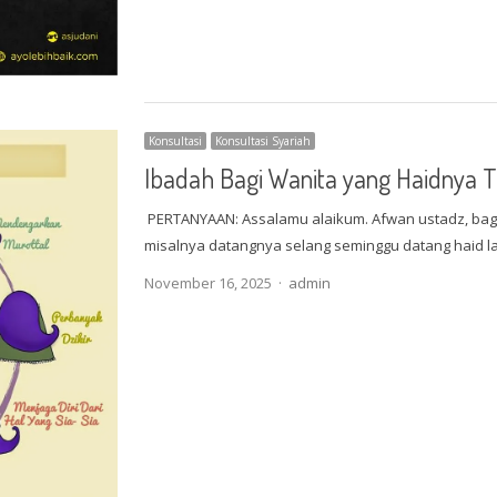
Konsultasi
Konsultasi Syariah
Ibadah Bagi Wanita yang Haidnya T
PERTANYAAN: Assalamu alaikum. Afwan ustadz, bagai
misalnya datangnya selang seminggu datang haid 
Author
November 16, 2025
admin