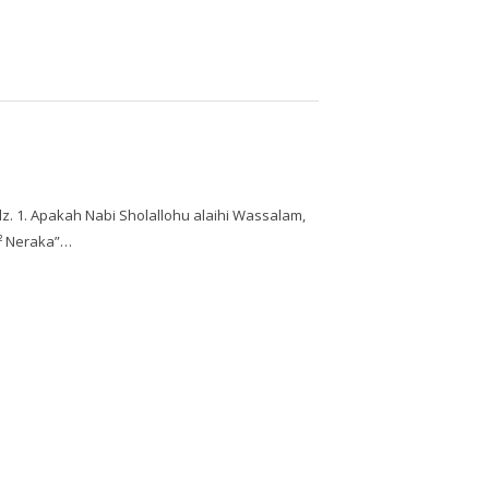
. 1. Apakah Nabi Sholallohu alaihi Wassalam,
g² Neraka”…