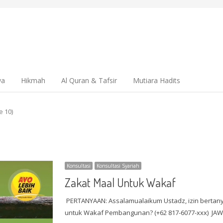
wa
Hikmah
Al Quran & Tafsir
Mutiara Hadits
e 10)
Konsultasi
Konsultasi Syariah
Zakat Maal Untuk Wakaf
PERTANYAAN: Assalamualaikum Ustadz, izin bertany
untuk Wakaf Pembangunan? (+62 817-6077-xxx) J