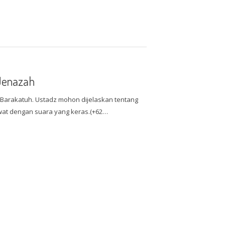
 Jenazah
arakatuh. Ustadz mohon dijelaskan tentang
awat dengan suara yang keras.(+62…