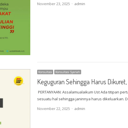
Author
November 23, 2025
admin
Konsultasi
Konsultasi Syariah
Keguguran Sehingga Harus Dikuret,
PERTANYAAN: Assalamualaikum Ust Ada titipan perta
sesuatu hal sehingga janinnya harus dikeluarkan. 
Author
November 22, 2025
admin