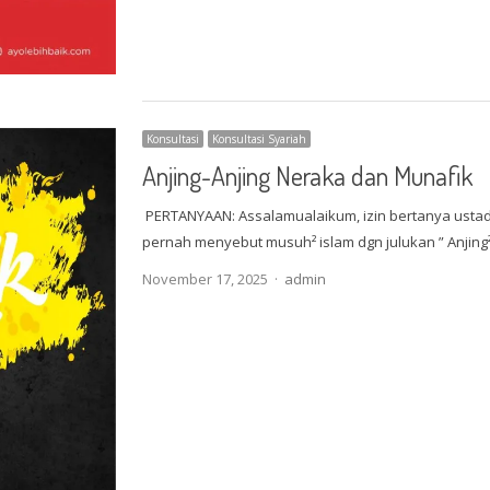
Konsultasi
Konsultasi Syariah
Anjing-Anjing Neraka dan Munafik
PERTANYAAN: Assalamualaikum, izin bertanya ustadz
pernah menyebut musuh² islam dgn julukan ” Anjin
Author
November 17, 2025
admin