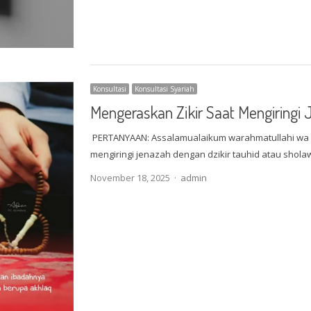
Konsultasi
Konsultasi Syariah
Mengeraskan Zikir Saat Mengiringi
PERTANYAAN: Assalamualaikum warahmatullahi wa B
mengiringi jenazah dengan dzikir tauhid atau shol
Author
November 18, 2025
admin