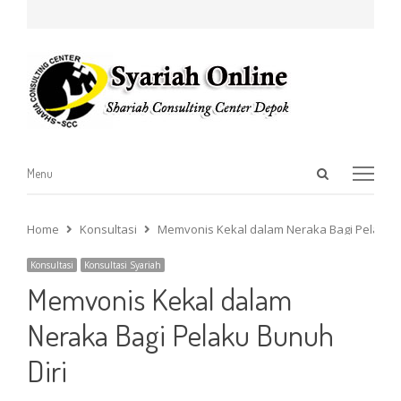
Open
Menu
Menu
search
panel
Home
Konsultasi
Memvonis Kekal dalam Neraka Bagi Pelaku B
Konsultasi
Konsultasi Syariah
Memvonis Kekal dalam
Neraka Bagi Pelaku Bunuh
Diri