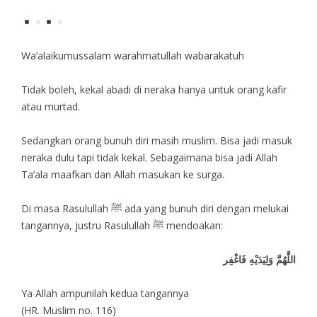
Wa’alaikumussalam warahmatullah wabarakatuh
Tidak boleh, kekal abadi di neraka hanya untuk orang kafir
atau murtad.
Sedangkan orang bunuh diri masih muslim. Bisa jadi masuk
neraka dulu tapi tidak kekal. Sebagaimana bisa jadi Allah
Ta’ala maafkan dan Allah masukan ke surga.
Di masa Rasulullah ﷺ ada yang bunuh diri dengan melukai
tangannya, justru Rasulullah ﷺ mendoakan:
اللَّهُمَّ وَلِيَدَيْهِ فَاغْفِر
Ya Allah ampunilah kedua tangannya
(HR. Muslim no. 116)