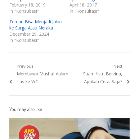
February 18, 2019
April 18, 2017
In "Konsultasi"
In "Konsultasi"
Teman Bisa Menjadi Jalan
ke Surga Atau Neraka
December 29, 2024
In "Konsultasi"
Post
Previous
Next
Previous
Next
Membawa Mushaf dalam
Suami/Istri Berzina,
navigation
post:
post:
Tas ke WC
Apakah Cerai Saja?
You may also like...