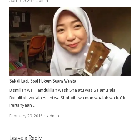
Author
April 5, 2026
admin
Sekali Lagi, Soal Hukum Suara Wanita
Bismillah wal Hamdulillah wash Shalatu was Salamu ’ala
Rasulillah wa ‘ala Aalihi wa Shahbihi wa man waalah wa ba’d:
Pertanyaan…
Author
February 29, 2016
admin
Leave a Reply