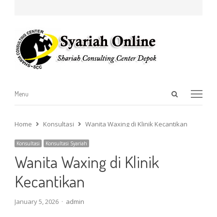
Open
Menu
Menu
search
panel
Home
Konsultasi
Wanita Waxing di Klinik Kecantikan
Konsultasi
Konsultasi Syariah
Wanita Waxing di Klinik
Kecantikan
Author
January 5, 2026
admin