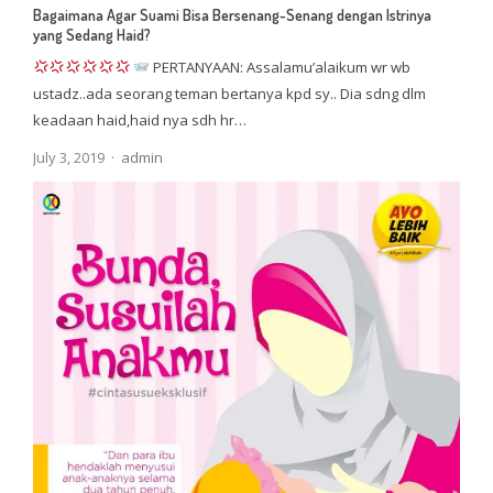
Bagaimana Agar Suami Bisa Bersenang-Senang dengan Istrinya
yang Sedang Haid?
PERTANYAAN: Assalamu’alaikum wr wb
ustadz..ada seorang teman bertanya kpd sy.. Dia sdng dlm
keadaan haid,haid nya sdh hr…
Author
July 3, 2019
admin