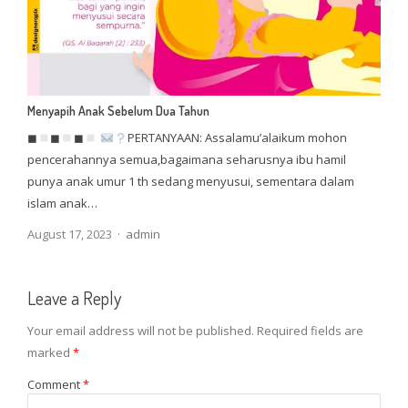
Menyapih Anak Sebelum Dua Tahun
◼
◼
◼
PERTANYAAN: Assalamu’alaikum mohon
pencerahannya semua,bagaimana seharusnya ibu hamil
punya anak umur 1 th sedang menyusui, sementara dalam
islam anak…
Author
August 17, 2023
admin
Leave a Reply
Your email address will not be published.
Required fields are
marked
*
Comment
*