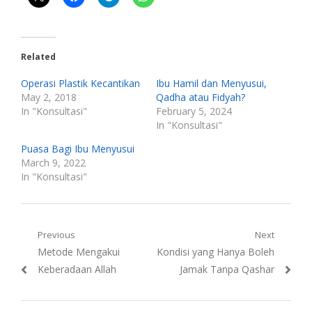
Related
Operasi Plastik Kecantikan
Ibu Hamil dan Menyusui,
May 2, 2018
Qadha atau Fidyah?
In "Konsultasi"
February 5, 2024
In "Konsultasi"
Puasa Bagi Ibu Menyusui
March 9, 2022
In "Konsultasi"
Post
Previous
Next
Previous
Next
Metode Mengakui
Kondisi yang Hanya Boleh
navigation
post:
post:
Keberadaan Allah
Jamak Tanpa Qashar