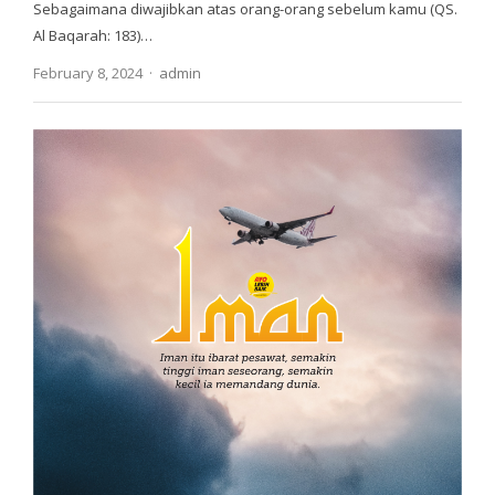
Sebagaimana diwajibkan atas orang-orang sebelum kamu (QS.
Al Baqarah: 183)…
Author
February 8, 2024
admin