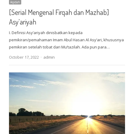
Aqidah
[Serial Mengenal Firqah dan Mazhab]
Asy’ariyah
I. Definisi Asy’ariyah dinisbatkan kepada
pemikiran/pemahaman Imam Abul Hasan Al Asy’ari, khususnya
pemikiran setelah tobat dari Mu’tazilah. Ada pun para…
Author
October 17, 2022
admin