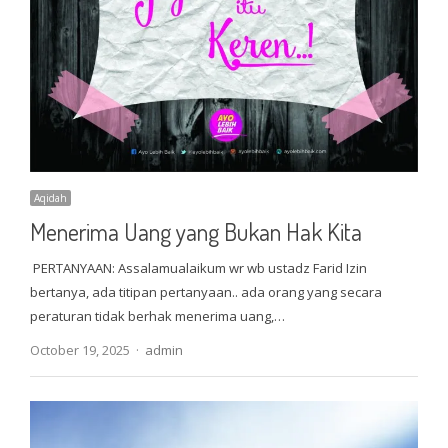
Aqidah
Menerima Uang yang Bukan Hak Kita
PERTANYAAN: Assalamualaikum wr wb ustadz Farid Izin
bertanya, ada titipan pertanyaan.. ada orang yang secara
peraturan tidak berhak menerima uang,…
Author
October 19, 2025
admin