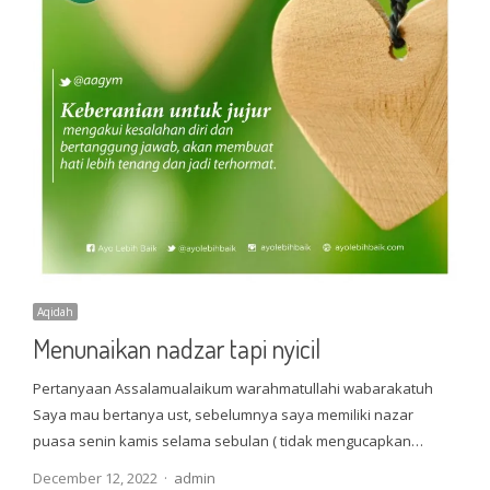
Aqidah
Menunaikan nadzar tapi nyicil
Pertanyaan Assalamualaikum warahmatullahi wabarakatuh
Saya mau bertanya ust, sebelumnya saya memiliki nazar
puasa senin kamis selama sebulan ( tidak mengucapkan…
Author
December 12, 2022
admin