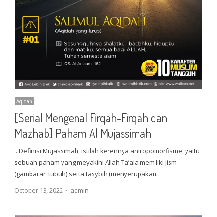
Aqidah
[Serial Mengenal Firqah-Firqah dan
Mazhab] Paham Al Mujassimah
I. Definisi Mujassimah, istilah kerennya antropomorfisme, yaitu
sebuah paham yang meyakini Allah Ta’ala memiliki jism
(gambaran tubuh) serta tasybih (menyerupakan…
Author
October 13, 2022
admin