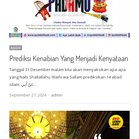
Aqidah
Prediksi Kenabian Yang Menjadi Kenyataan
Tanggal 31 Desember malam kita akan menyaksikan apa-apa
yang Nabi Shallallahu ‘Alaihi wa Sallam prediksikan 14 abad
silam: عَنْ أَبِي…
Author
September 27, 2024
admin