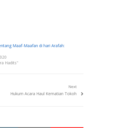
entang Maaf-Maafan di hari Arafah:
2020
ra Hadits"
Next
Next
Hukum Acara Haul Kematian Tokoh
post: