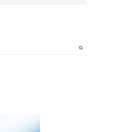
Open
search
panel