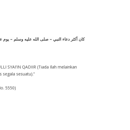
كان أكثر دعاء النبي – صلى الله عليه وسلم – يوم عر
YAI’IN QADIIR (Tiada Ilah melainkan
 segala sesuatu).”
No. 5550)