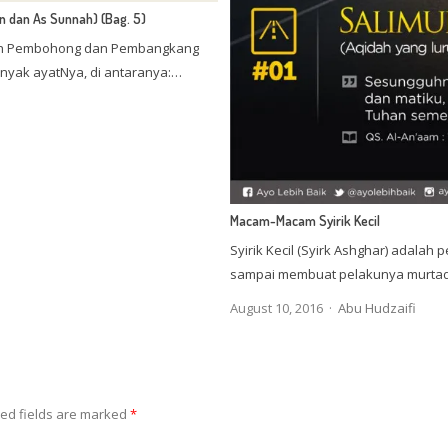
n dan As Sunnah) (Bag. 5)
lah Pembohong dan Pembangkang
banyak ayatNya, di antaranya:…
Macam-Macam Syirik Kecil
Syirik Kecil (Syirk Ashghar) adalah 
sampai membuat pelakunya murtad da
Author
August 10, 2016
Abu Hudzaifi
ed fields are marked
*