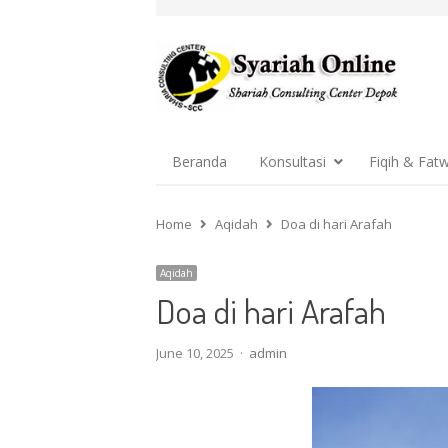
Beranda
Konsultasi
Fiqih & Fat
Home
Aqidah
Doa di hari Arafah
Aqidah
Doa di hari Arafah
Author
June 10, 2025
admin