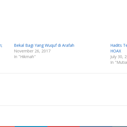
h;
Bekal Bagi Yang Wuquf di Arafah
Hadits T
November 26, 2017
HOAX
In "Hikmah"
July 30, 
In "Mutia