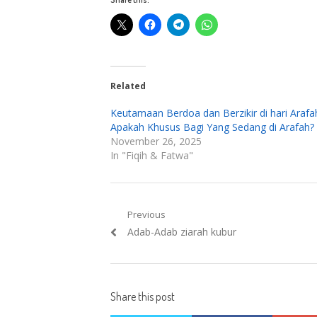
Related
Keutamaan Berdoa dan Berzikir di hari Arafa
Apakah Khusus Bagi Yang Sedang di Arafah?
November 26, 2025
In "Fiqih & Fatwa"
Post
Previous
Previous
Adab-Adab ziarah kubur
navigation
post:
Share this post