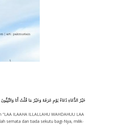
خَيْرُ الدُّعَاءِ دُعَاءُ يَوْمِ عَرَفَةَ وَخَيْرُ مَا قُلْتُ أَنَا وَالنَّبِيُّو
 adalah “LAA ILAAHA ILLALLAHU WAHDAHUU LAA
semata dan tiada sekutu bagi-Nya, milik-