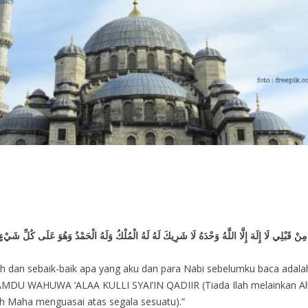
نَ مِنْ قَبْلِي لَا إِلَهَ إِلَّا اللَّهُ وَحْدَهُ لَا شَرِيكَ لَهُ لَهُ الْمُلْكُ وَلَهُ الْحَمْدُ وَهُوَ عَلَى كُلِّ شَيْءٍ
Arafah dan sebaik-baik apa yang aku dan para Nabi sebelumku baca
AHUWA ‘ALAA KULLI SYAI’IN QADIIR (Tiada Ilah melainkan Allah 
ah Maha menguasai atas segala sesuatu).”