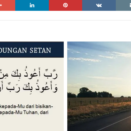
google+
linkedin
pinterest
vkontakte