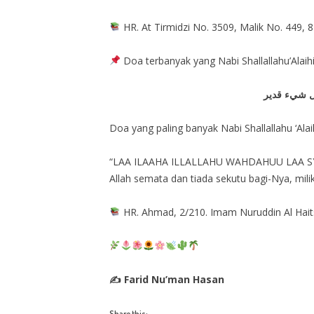
HR. At Tirmidzi No. 3509, Malik No. 449, 8
Doa terbanyak yang Nabi Shallallahu’Alaih
كل شيء قدير
Doa yang paling banyak Nabi Shallallahu ‘Alai
“LAA ILAAHA ILLALLAHU WAHDAHUU LAA SY
Allah semata dan tiada sekutu bagi-Nya, mil
HR. Ahmad, 2/210. Imam Nuruddin Al Haitsa
✍ Farid Nu’man Hasan
Share this: