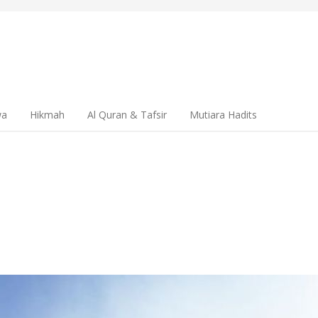
wa
Hikmah
Al Quran & Tafsir
Mutiara Hadits