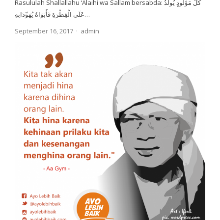
Rasululah Shallallahu ‘Alaihi wa Sallam bersabda: كُلُّ مَوْلُودٍ يُولَدُ
عَلَى الْفِطْرَةِ فَأَبَوَاهُ يُهَوِّدَانِهِ…
Author
September 16, 2017
admin