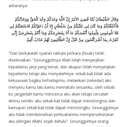
antaranya:
وَقَالَ الشَّيْطَانُ لَمَّا قُضِيَ الأمْرُ إِنَّ اللَّهَ وَعَدَكُمْ وَعْدَ الْحَقِّ وَوَعَدْتُكُمْ
فَأَخْلَفْتُكُمْ وَمَا كَانَ لِي عَلَيْكُمْ مِنْ سُلْطَانٍ إِلا أَنْ دَعَوْتُكُمْ فَاسْتَجَبْتُمْ لِي
فَلا تَلُومُونِي وَلُومُوا أَنْفُسَكُمْ مَا أَنَا بِمُصْرِخِكُمْ وَمَا أَنْتُمْ بِمُصْرِخِيَّ إِنِّي
كَفَرْتُ بِمَا أَشْرَكْتُمُونِ مِنْ قَبْلُ إِنَّ الظَّالِمِينَ لَهُمْ عَذَابٌ أَلِيمٌ
“Dan berkatalah syaitan tatkala perkara (hisab) telah
diselesaikan: “Sesungguhnya Allah telah menjanjikan
kepadamu janji yang benar, dan akupun telah menjanjikan
kepadamu tetapi aku menyalahinya. sekali-kali tidak ada
kekuasaan bagiku terhadapmu, melainkan (sekedar) aku
menyeru kamu lalu kamu mematuhi seruanku, oleh sebab
itu janganlah kamu mencerca aku akan tetapi cercalah
dirimu sendiri. aku sekali-kali tidak dapat menolongmu dan
kamupun sekali-kali tidak dapat menolongku. Sesungguhnya
aku tidak membenarkan perbuatanmu mempersekutukan
aku (dengan Allah) sejak dahulu”. Sesungguhnya orang-