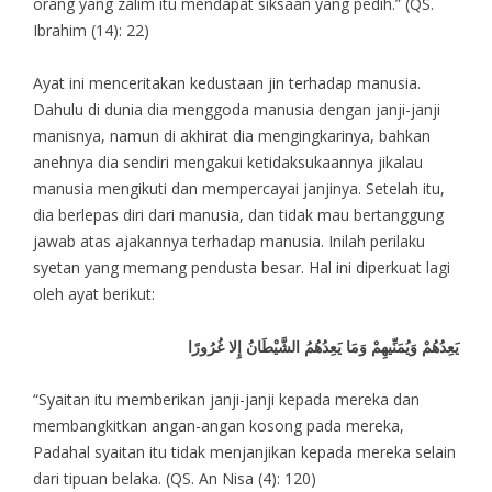
orang yang zalim itu mendapat siksaan yang pedih.” (QS.
Ibrahim (14): 22)
Ayat ini menceritakan kedustaan jin terhadap manusia.
Dahulu di dunia dia menggoda manusia dengan janji-janji
manisnya, namun di akhirat dia mengingkarinya, bahkan
anehnya dia sendiri mengakui ketidaksukaannya jikalau
manusia mengikuti dan mempercayai janjinya. Setelah itu,
dia berlepas diri dari manusia, dan tidak mau bertanggung
jawab atas ajakannya terhadap manusia. Inilah perilaku
syetan yang memang pendusta besar. Hal ini diperkuat lagi
oleh ayat berikut:
يَعِدُهُمْ وَيُمَنِّيهِمْ وَمَا يَعِدُهُمُ الشَّيْطَانُ إِلا غُرُورًا
“Syaitan itu memberikan janji-janji kepada mereka dan
membangkitkan angan-angan kosong pada mereka,
Padahal syaitan itu tidak menjanjikan kepada mereka selain
dari tipuan belaka. (QS. An Nisa (4): 120)