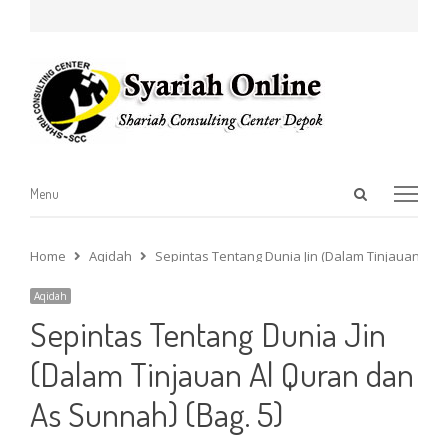
Open
Menu
Menu
search
panel
Home
Aqidah
Sepintas Tentang Dunia Jin (Dalam Tinjauan Al Q
Aqidah
Sepintas Tentang Dunia Jin
(Dalam Tinjauan Al Quran dan
As Sunnah) (Bag. 5)