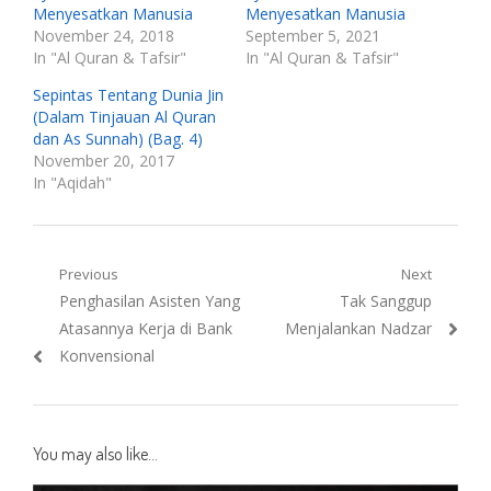
Menyesatkan Manusia
Menyesatkan Manusia
November 24, 2018
September 5, 2021
In "Al Quran & Tafsir"
In "Al Quran & Tafsir"
Sepintas Tentang Dunia Jin
(Dalam Tinjauan Al Quran
dan As Sunnah) (Bag. 4)
November 20, 2017
In "Aqidah"
Post
Previous
Next
Previous
Next
Penghasilan Asisten Yang
Tak Sanggup
navigation
post:
post:
Atasannya Kerja di Bank
Menjalankan Nadzar
Konvensional
You may also like...