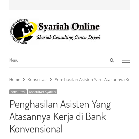
Open
Menu
Menu
search
panel
Home
Konsultasi
Penghasilan Asisten Yang Atasannya Kerja 
Konsultasi
Konsultasi Syariah
Penghasilan Asisten Yang
Atasannya Kerja di Bank
Konvensional