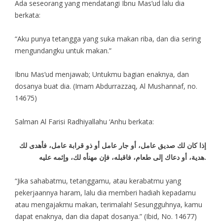
Ada seseorang yang mendatangi Ibnu Mas’ud lalu dia
berkata:
“Aku punya tetangga yang suka makan riba, dan dia sering
mengundangku untuk makan.”
Ibnu Mas’ud menjawab; Untukmu bagian enaknya, dan
dosanya buat dia. (Imam Abdurrazzaq, Al Mushannaf, no.
14675)
Salman Al Farisi Radhiyallahu ‘Anhu berkata:
إذا كان لك صديق عامل، أو جار عامل أو ذو قرابة عامل، فأهدى لك
هدية، أو دعاك إلى طعام، فاقبله، فإن مهنأه لك، وإثمه عليه.
“Jika sahabatmu, tetanggamu, atau kerabatmu yang
pekerjaannya haram, lalu dia memberi hadiah kepadamu
atau mengajakmu makan, terimalah! Sesungguhnya, kamu
dapat enaknya, dan dia dapat dosanya.” (Ibid, No. 14677)