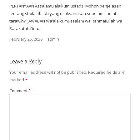
PERTANYAAN Assalamu’alaikum ustadz. Mohon penjelasan
tentang sholat iftitah yang dilaksanakan sebelum sholat
tarawih? JAWABAN Wa’alaikumussalam wa Rahmatullah wa
Barakatuh Dua…
Author
February 25, 2026
admin
Leave a Reply
Your email address will not be published.
Required fields are
marked
*
Comment
*