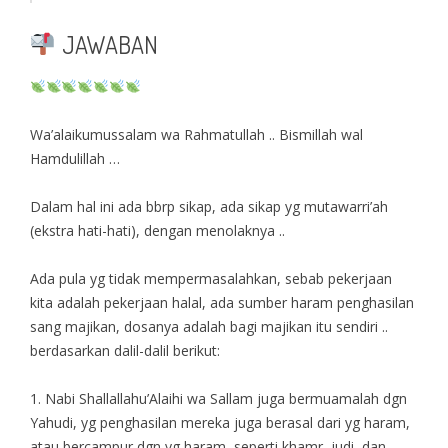
JAWABAN
Wa’alaikumussalam wa Rahmatullah .. Bismillah wal
Hamdulillah …
Dalam hal ini ada bbrp sikap, ada sikap yg mutawarri’ah
(ekstra hati-hati), dengan menolaknya ..
Ada pula yg tidak mempermasalahkan, sebab pekerjaan
kita adalah pekerjaan halal, ada sumber haram penghasilan
sang majikan, dosanya adalah bagi majikan itu sendiri ..
berdasarkan dalil-dalil berikut:
1. Nabi Shallallahu’Alaihi wa Sallam juga bermuamalah dgn
Yahudi, yg penghasilan mereka juga berasal dari yg haram,
atau bercampur dgn yg haram, seperti khamr, judi, dan