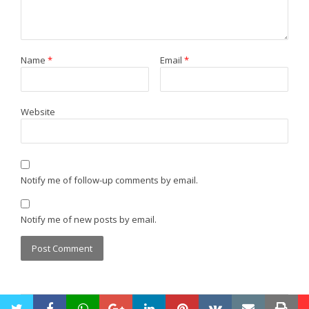
Name
*
Email
*
Website
Notify me of follow-up comments by email.
Notify me of new posts by email.
twitter
facebook
whatsapp
google+
linkedin
pinterest
vkontakte
email
pri