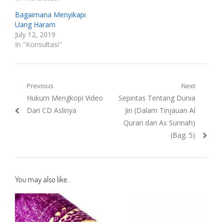
Bagaimana Menyikapi
Uang Haram
July 12, 2019
In "Konsultasi"
Post
Previous
Next
Previous
Next
Hukum Mengkopi Video
Sepintas Tentang Dunia
navigation
post:
post:
Dari CD Aslinya
Jin (Dalam Tinjauan Al
Quran dan As Sunnah)
(Bag. 5)
You may also like...