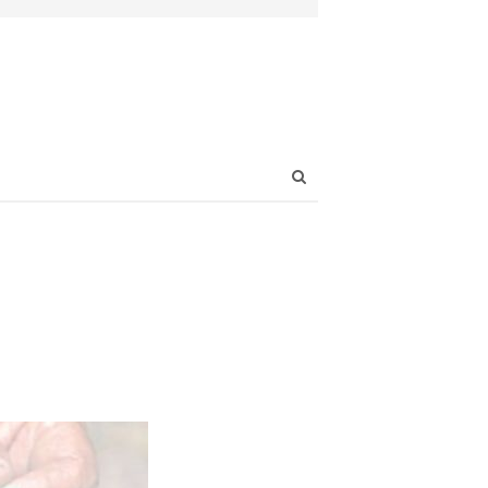
Open
search
panel