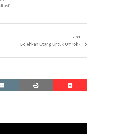
ltasi"
Next
Next
Bolehkah Utang Untuk Umroh?
post:
email
print
reddit
reddit