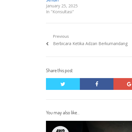
January 25, 2025
In "Konsultasi"
Post
Previous
Previous
Berbicara Ketika Adzan Berkumandang
navigation
post:
Share this post
twitter
facebook
You may also like...