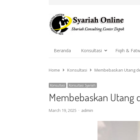
Beranda
Konsultasi
Fiqih & Fat
Home
Konsultasi
Membebaskan Utang de
Konsultasi
Konsultasi Syariah
Membebaskan Utang d
Author
March 19, 2025
admin