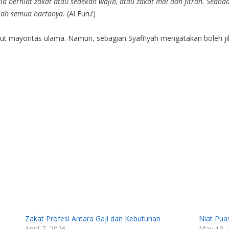
ia berniat zakat atau sedekah wajib, atau zakat mal dan fitrah. Seand
lah semua hartanya.
(Al Furu’)
ut mayoritas ulama. Namun, sebagian Syafi’iyah mengatakan boleh jik
Zakat Profesi Antara Gaji dan Kebutuhan
Niat Pua
April 7, 2026
May 13, 