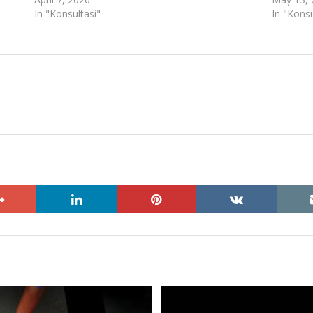
In "Konsultasi"
In "Konsu
google+
linkedin
pinterest
vkontakte