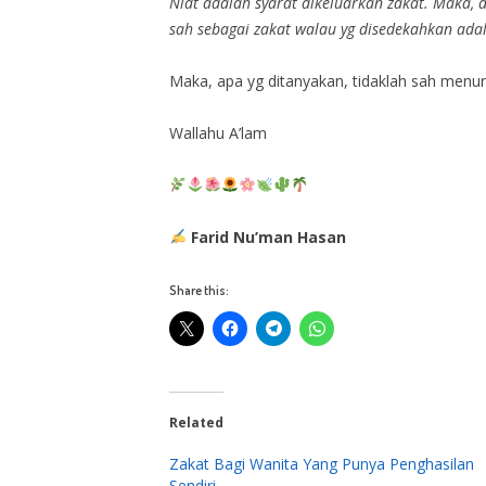
Niat adalah syarat dikeluarkan zakat. Maka, d
sah sebagai zakat walau yg disedekahkan ada
Maka, apa yg ditanyakan, tidaklah sah menur
Wallahu A’lam
Farid Nu’man Hasan
Share this:
Related
Zakat Bagi Wanita Yang Punya Penghasilan
Sendiri