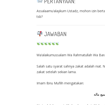
PERTANYAAN:
Assalaamu’alaykum Ustadz, mohon izin bertan
tsb?
JAWABAN
Wa’alaikumussalam Wa Rahmatullah Wa Bar
Salah satu syarat sahnya zakat adalah niat.
zakat setelah sekian lama.
Imam Ibnu Muflih mengatakan:
يع ماله