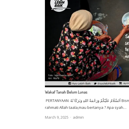
Wakaf Tanah Belum Lunas
PERTANYAAN: اَلسَّلَامُ عَلَيْكُمْ وَرَحْمَةُ اللهِ وَبَرَكَا تُهُ Bismillah, Ustadz Farid Nu’man yg di
rahmati Allah taala,mau bertanya ? Apa syah…
Author
March 9, 2025
admin