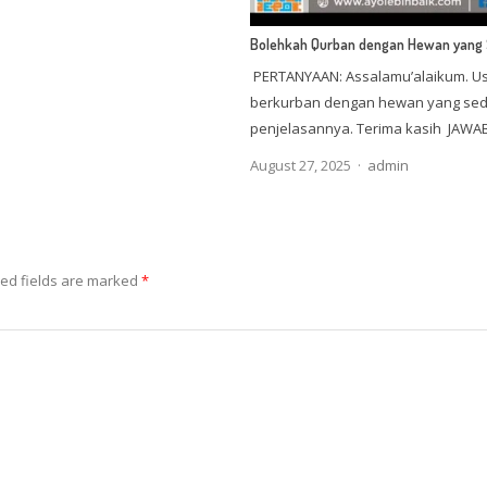
Bolehkah Qurban dengan Hewan yang 
PERTANYAAN: Assalamu’alaikum. Ust
berkurban dengan hewan yang sed
penjelasannya. Terima kasih JAW
Author
August 27, 2025
admin
ed fields are marked
*