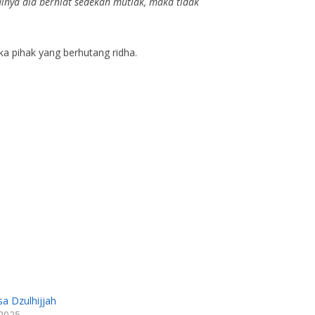
ainya dia berniat sedekah mutlak, maka tidak
a pihak yang berhutang ridha.
sa Dzulhijjah
2025