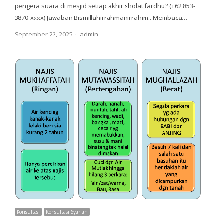
pengera suara di mesjid setiap akhir sholat fardhu? (+62 853-
3870-xxxx) Jawaban Bismillahirrahmanirrahim.. Membaca…
Author
September 22, 2025
admin
Konsultasi
Konsultasi Syariah