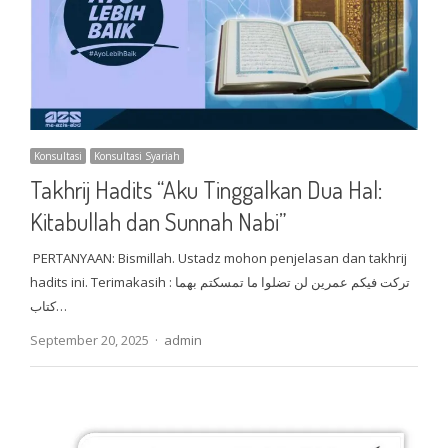
Konsultasi
Konsultasi Syariah
Takhrij Hadits “Aku Tinggalkan Dua Hal:
Kitabullah dan Sunnah Nabi”
PERTANYAAN: Bismillah. Ustadz mohon penjelasan dan takhrij
hadits ini. Terimakasih تركت فيكم عمرين لن تضلوا ما تمسكتم بهما :
كتاب…
Author
September 20, 2025
admin