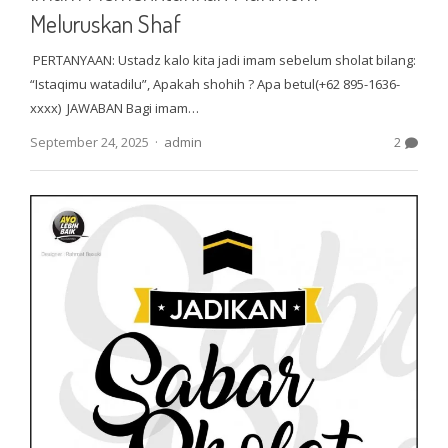
Meluruskan Shaf
PERTANYAAN: Ustadz kalo kita jadi imam sebelum sholat bilang:
“Istaqimu watadilu”, Apakah shohih ? Apa betul(+62 895-1636-
xxxx) JAWABAN Bagi imam…
Author
September 24, 2025
admin
2