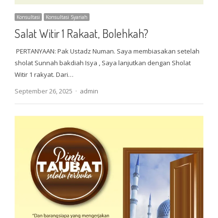
Konsultasi
Konsultasi Syariah
Salat Witir 1 Rakaat, Bolehkah?
PERTANYAAN: Pak Ustadz Numan. Saya membiasakan setelah
sholat Sunnah bakdiah Isya , Saya lanjutkan dengan Sholat
Witir 1 rakyat. Dari…
Author
September 26, 2025
admin