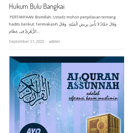
Hukum Bulu Bangkai
PERTANYAAN: Bismillah. Ustadz mohon penjelasan tentang
hadits berikut: Terimakasih وَقَالَ حَمَّادٌ لاَ بَأْسَ بِرِيشِ الْمَيْتَةِ . وَقَالَ
الزُّهْرِىُّ فِى عِظَامِ…
Author
September 21, 2025
admin