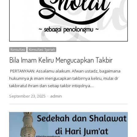
Konsultasi
Konsultasi Syariah
Bila Imam Keliru Mengucapkan Takbir
PERTANYAAN: Assalamu alaikum. Afwan ustadz, bagaimana
hukumnya jk imam mengucapkan takbirnya keliru, mulai dr
takbiratul ihram dan setiap takbir intiqolnya…
Author
September 23, 2025
admin