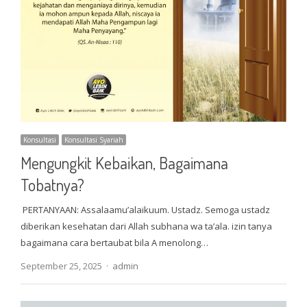
Konsultasi
Konsultasi Syariah
Mengungkit Kebaikan, Bagaimana
Tobatnya?
PERTANYAAN: Assalaamu’alaikuum. Ustadz. Semoga ustadz
diberikan kesehatan dari Allah subhana wa ta’ala. izin tanya
bagaimana cara bertaubat bila A menolong…
Author
September 25, 2025
admin