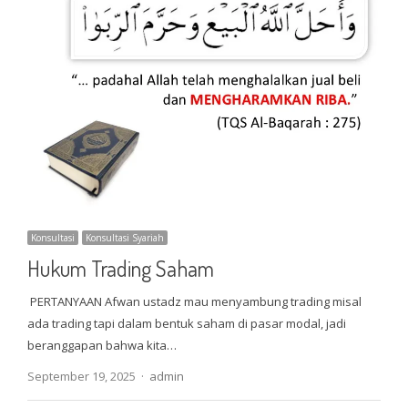
Konsultasi
Konsultasi Syariah
Hukum Trading Saham
PERTANYAAN Afwan ustadz mau menyambung trading misal
ada trading tapi dalam bentuk saham di pasar modal, jadi
beranggapan bahwa kita…
Author
September 19, 2025
admin