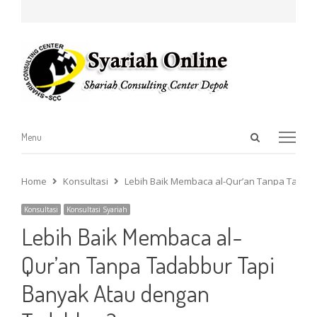
Open
Menu
Menu
search
panel
Home
Konsultasi
Lebih Baik Membaca al-Qur’an Tanpa Tadab
Konsultasi
Konsultasi Syariah
Lebih Baik Membaca al-
Qur’an Tanpa Tadabbur Tapi
Banyak Atau dengan