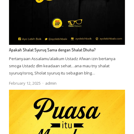
Apakah Shalat Syuruq Sama dengan Shalat Dhuha?
Pertanyaan Assalamu’alaikum Ustadz Afwan izin bertanya
smoga Ustadz dlm keadaan sehat…ana mau tny shalat
syuruq/isroq, Sholat syuruq itu sebagian blng…
Author
February 12, 2025
admin