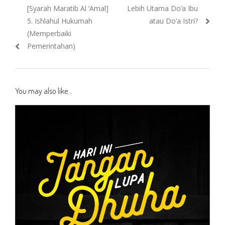
Previous
Next
[Syarah Maratib Al ‘Amal]
Lebih Utama Do’a Ibu
navigation
post:
post:
5. Ishlahul Hukumah
atau Do’a Istri?
(Memperbaiki
Pemerintahan)
You may also like...