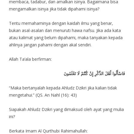
membaca, tadabur, dan amalkan isinya. Bagaimana bisa
mengamalkan isinya jika tidak dipahami isinya?
Tentu memahaminya dengan kaidah ilmu yang benar,
bukan asal-asalan dan menuruti hawa nafsu. Jika ada kata
atau kalimat yang belum dipahami, maka tanyakan kepada
ahlinya jangan pahami dengan akal sendiri.
Allah Ta’ala berfirman:
فَاسْأَلُوا أَهْلَ الذِّكْرِ إِنْ كُنْتُمْ لَا تَعْلَمُونَ
“Maka bertanyalah kepada Ahludz Dzikri jika kalian tidak
mengetahui.” (QS. An Nahl (16): 43)
Siapakah Ahludz Dzikri yang dimaksud oleh ayat yang mulia
ini?
Berkata Imam Al Qurthubi Rahimahullah: