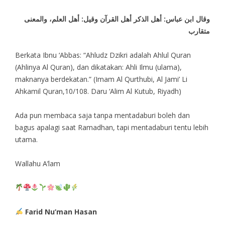
وقال ابن عباس: أهل الذكر أهل القرآن وقيل: أهل العلم، والمعنى
متقارب
Berkata Ibnu ‘Abbas: “Ahludz Dzikri adalah Ahlul Quran
(Ahlinya Al Quran), dan dikatakan: Ahli Ilmu (ulama),
maknanya berdekatan.” (Imam Al Qurthubi, Al Jami’ Li
Ahkamil Quran,10/108. Daru ‘Alim Al Kutub, Riyadh)
Ada pun membaca saja tanpa mentadaburi boleh dan
bagus apalagi saat Ramadhan, tapi mentadaburi tentu lebih
utama.
Wallahu A’lam
Farid Nu’man Hasan