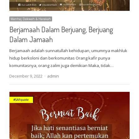
Manhaj Dakwah & Harakah
Berjamaah Dalam Berjuang, Berjuang
Dalam Jamaah
Berjamaah adalah sunnatullah kehidupan, umumnya makhluk
hidup berkoloni dan berkomunitas Orang kafir punya
komunitasnya, orang zalim juga demikian Maka, tidak…
Author
December 9, 2022
admin