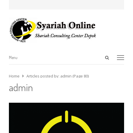
Open
Menu
Menu
search
panel
Home
Articles posted by:
admin (Page 80)
admin