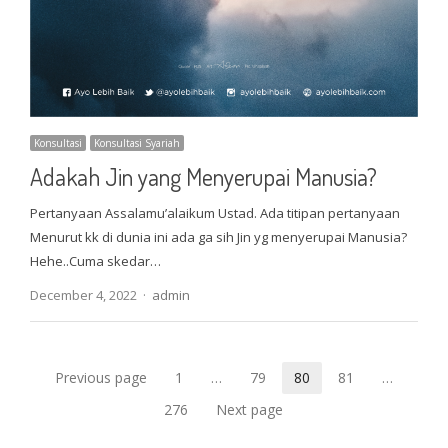
Konsultasi
Konsultasi Syariah
Adakah Jin yang Menyerupai Manusia?
Pertanyaan Assalamu’alaikum Ustad. Ada titipan pertanyaan
Menurut kk di dunia ini ada ga sih Jin yg menyerupai Manusia?
Hehe..Cuma skedar…
Author
December 4, 2022
admin
Posts
Previous page
1
…
79
80
81
…
Page
Page
Page
Page
pagination
276
Next page
Page