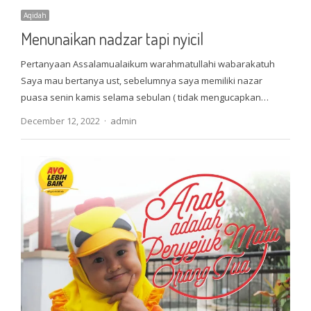
Aqidah
Menunaikan nadzar tapi nyicil
Pertanyaan Assalamualaikum warahmatullahi wabarakatuh
Saya mau bertanya ust, sebelumnya saya memiliki nazar
puasa senin kamis selama sebulan ( tidak mengucapkan…
Author
December 12, 2022
admin