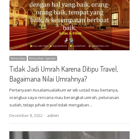
Konsultasi
Konsultasi Syariah
Tidak Jadi Umrah Karena Ditipu Travel,
Bagaimana Nilai Umrahnya?
Pertanyaan Assalamualaikum wr wb ustad mau bertanya,
orangtua saya rencana mau berangkat umrah, pelunasan
sudah, tetapi pihak travel tidak mengabari…
Author
December 8, 2022
admin