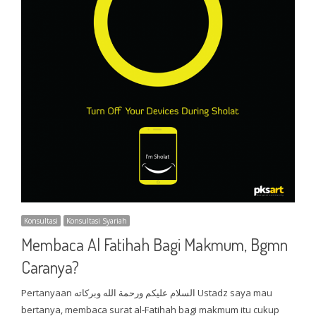
Konsultasi
Konsultasi Syariah
Membaca Al Fatihah Bagi Makmum, Bgmn
Caranya?
Pertanyaan السلام عليكم ورحمة الله وبركاته Ustadz saya mau
bertanya, membaca surat al-Fatihah bagi makmum itu cukup