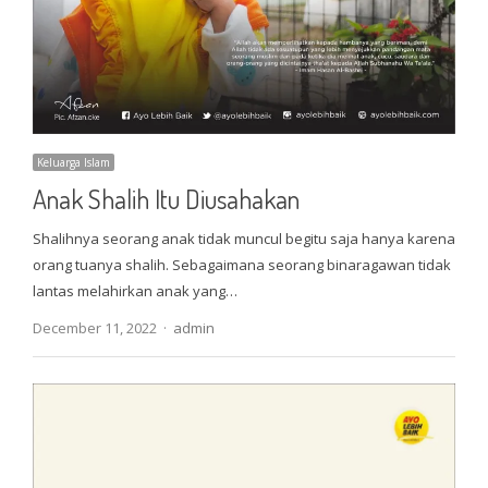
Keluarga Islam
Anak Shalih Itu Diusahakan
Shalihnya seorang anak tidak muncul begitu saja hanya karena
orang tuanya shalih. Sebagaimana seorang binaragawan tidak
lantas melahirkan anak yang…
Author
December 11, 2022
admin