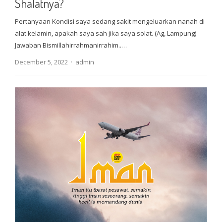
Shalatnya?
Pertanyaan Kondisi saya sedang sakit mengeluarkan nanah di
alat kelamin, apakah saya sah jika saya solat. (Ag, Lampung)
Jawaban Bismillahirrahmanirrahim..…
Author
December 5, 2022
admin