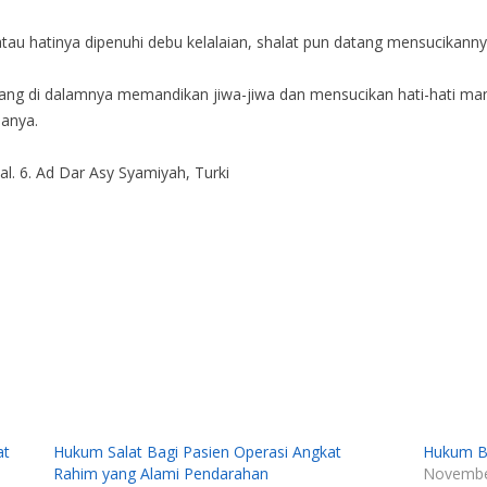
, atau hatinya dipenuhi debu kelalaian, shalat pun datang mensucikann
ang di dalamnya memandikan jiwa-jiwa dan mensucikan hati-hati manus
danya.
al. 6. Ad Dar Asy Syamiyah, Turki
at
Hukum Salat Bagi Pasien Operasi Angkat
Hukum Be
Rahim yang Alami Pendarahan
Novembe