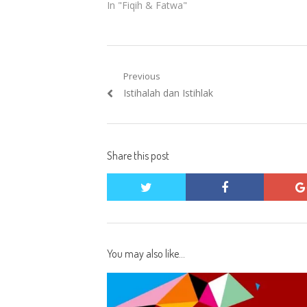
In "Fiqih & Fatwa"
Post
Previous
Previous
Istihalah dan Istihlak
navigation
post:
Share this post
twitter
facebook
You may also like...