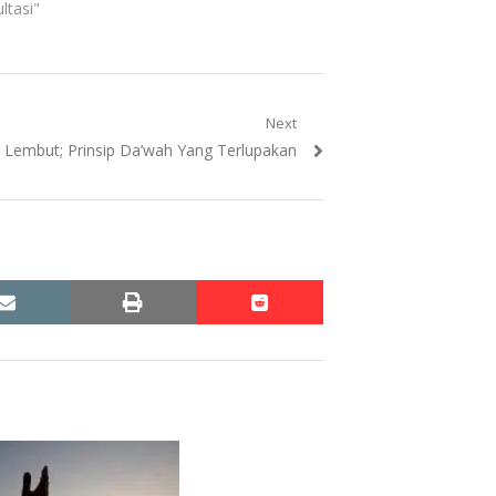
ltasi"
Next
Lembut; Prinsip Da’wah Yang Terlupakan
email
print
reddit
reddit