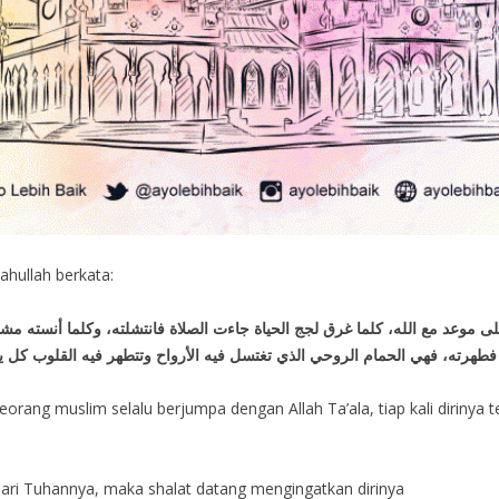
ahullah berkata:
على موعد مع الله، كلما غرق لجج الحياة جاءت الصلاة فانتشلته، وكلما أنسته مش
ة فطهرته، فهي الحمام الروحي الذي تغتسل فيه الأرواح وتتطهر فيه القلوب ك
orang muslim selalu berjumpa dengan Allah Ta’ala, tiap kali diriny
 dari Tuhannya, maka shalat datang mengingatkan dirinya