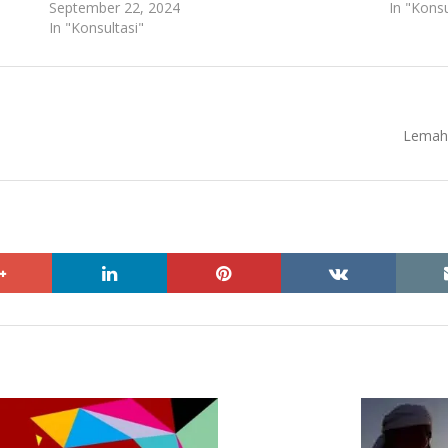
September 22, 2024
In "Konsu
In "Konsultasi"
Next
Lemah 
post:
google+
linkedin
pinterest
vkontakte