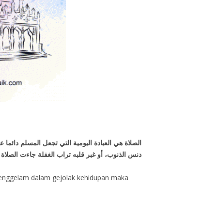
الصلاة هي العبادة اليومية التي تجعل المسلم دائما 
دنس الذنوب، أو غبر قلبه تراب الغفلة جاءت الصلا
a tenggelam dalam gejolak kehidupan maka