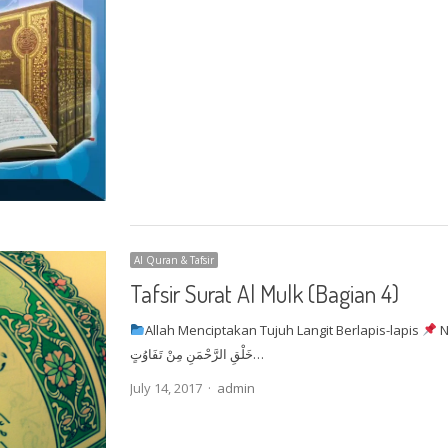
Al Quran & Tafsir
Tafsir Surat Al Mulk (Bagian 4)
Allah Menciptakan Tujuh Langit Berlapis-lapis
Nash Ayat 
خَلْقِ الرَّحْمَنِ مِنْ تَفَاوُتٍ…
Author
July 14, 2017
admin