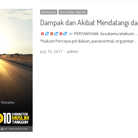
Konsultasi
Konsultasi Syariah
Dampak dan Akibat Mendatangi da
PERTANYAAN: Assalamu’alaikum … A
“hukum Percaya pd dukun, paranormal, org pintar…
Author
July 15, 2017
admin