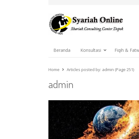
Beranda
Konsultasi
Fiqih & Fat
Home
Articles posted by:
admin (Page 251)
admin