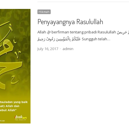
Hikmah
Penyayangnya Rasulullah
Allah ﷻ berfirman tentang pribadi Rasulullah ﷺ: لَقَدْ جَاءَكُمْ رَسُولٌ مِنْ أَنْفُسِكُمْ عَزِيزٌ عَلَيْهِ مَا عَنِتُّمْ حَرِيصٌ
عَلَيْكُمْ بِالْمُؤْمِنِينَ رَءُوفٌ رَحِيمٌ Sungguh telah…
Author
July 16, 2017
admin