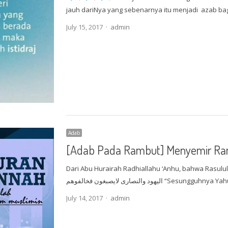
jauh dariNya yang sebenarnya itu menjadi azab b
Author
July 15, 2017
admin
Adab
[Adab Pada Rambut] Menyemir R
Dari Abu Hurairah Radhiallahu ‘Anhu, bahwa Rasululla
يهود والنصارى لايصبغون فخالفوهم
Author
July 14, 2017
admin