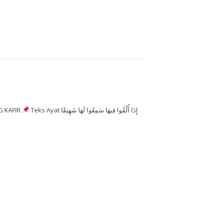
G KAFIR
Teks Ayat إِذَا أُلْقُوا فِيهَا سَمِعُوا لَهَا شَهِيقًا