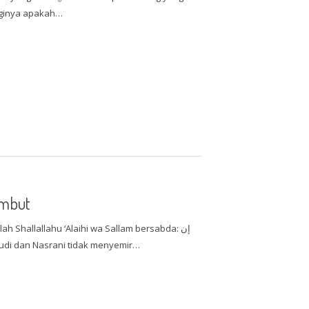
aginya apakah…
ambut
h Shallallahu ‘Alaihi wa Sallam bersabda: إن
ال “Sesungguhnya Yahudi dan Nasrani tidak menyemir…