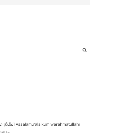
Open
search
panel
a kan…