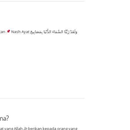
etan
Nash Ayat وَلَقَدْ زَيَّنَّا السَّمَاءَ الدُّنْيَا بِمَصَابِيحَ
ana?
an kepada orang yang