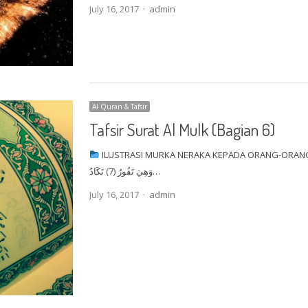
Author
July 16, 2017
admin
Al Quran & Tafsir
Tafsir Surat Al Mulk (Bagian 6)
ILUSTRASI MURKA NERAKA KEPADA ORANG-ORAN
وَهِيَ تَفُورُ (7) تَكَادُ…
Author
July 16, 2017
admin