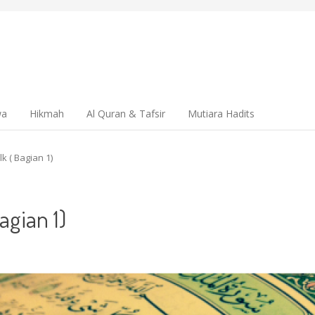
wa
Hikmah
Al Quran & Tafsir
Mutiara Hadits
lk ( Bagian 1)
agian 1)