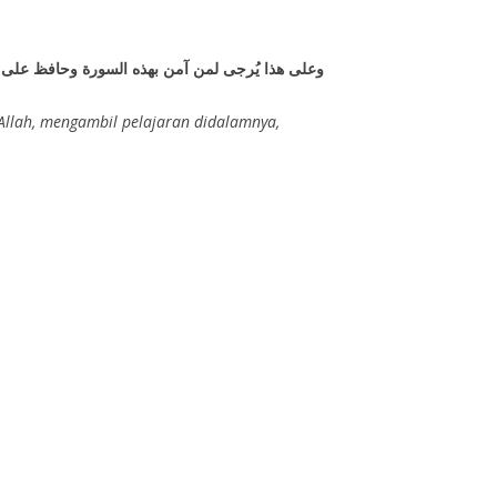
وعلى هذا يُرجى لمن آمن بهذه السورة وحافظ على قراءت
Allah, mengambil pelajaran didalamnya,