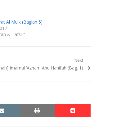
rat Al Mulk (Bagian 5)
2017
ran & Tafsir"
Next
nah] Imamul ‘Azham Abu Hanifah (Bag. 1)
email
print
reddit
reddit