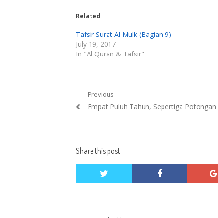
Related
Tafsir Surat Al Mulk (Bagian 9)
July 19, 2017
In "Al Quran & Tafsir"
Post
Previous
Previous
Empat Puluh Tahun, Sepertiga Potongan 
navigation
post:
Share this post
twitter
facebook