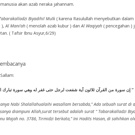
 manusia akan azab neraka jahannam.
Tabarakalladzi Biyadihil Mulk
( karena Rasulullah menyebutkan dalam
 ),
Al Mani’ah
( menolah azab kubur ) dan
Al Waqiyah
( pencegahan )
tan. ( Tafsir Ibnu Asyur,6/29)
 membacanya
 Sallam:
 ” إن سورة من القرآن ثلاثون آية شفعت لرجل حتى غفر له وهي سورة تبارك ال
nya Nabi Shalallahualaihi wasallam bersabda,” Ada sebuah surat di da
sanya diampuni Allah,surat tersebut adalah surat “ Tabarakalladzi Biya
Ibnu Majah no. 3786, Tirmidzi berkata,” Ini Hadits Hasan, di sahihkan