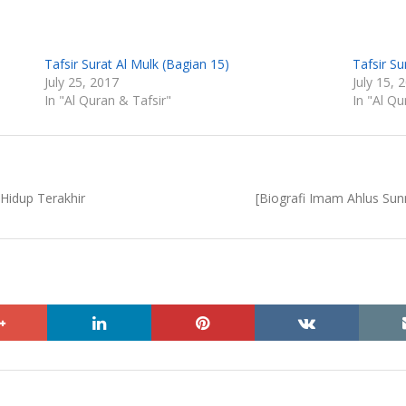
Tafsir Surat Al Mulk (Bagian 15)
Tafsir Su
July 25, 2017
July 15, 
In "Al Quran & Tafsir"
In "Al Qu
Next
Hidup Terakhir
[Biografi Imam Ahlus Sun
post:
google+
linkedin
pinterest
vkontakte