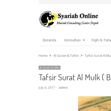
Beranda
Konsultasi
Fiqih & Fat
Home
Al Quran & Tafsir
Tafsir Surat Al Mu
Al Quran & Tafsir
Tafsir Surat Al Mulk ( B
Author
July 6, 2017
admin