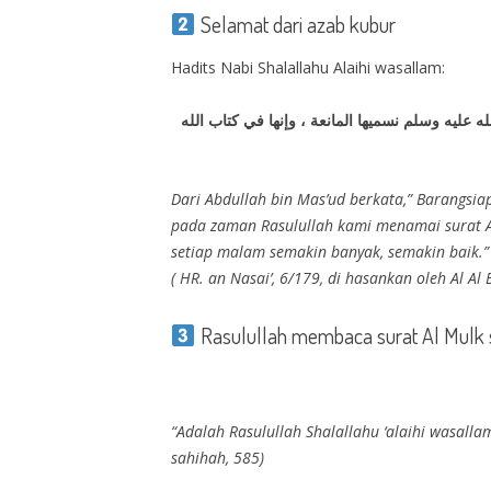
Selamat dari azab kubur
Hadits Nabi Shalallahu Alaihi wasallam:
ه عليه وسلم نسميها المانعة ، وإنها في كتاب الله
Dari Abdullah bin Mas’ud berkata,” Barangsi
pada zaman Rasulullah kami menamai surat Al
setiap malam semakin banyak, semakin baik.”
( HR. an Nasai’, 6/179, di hasankan oleh Al A
Rasulullah membaca surat Al Mulk 
“Adalah Rasulullah Shalallahu ‘alaihi wasalla
sahihah, 585)