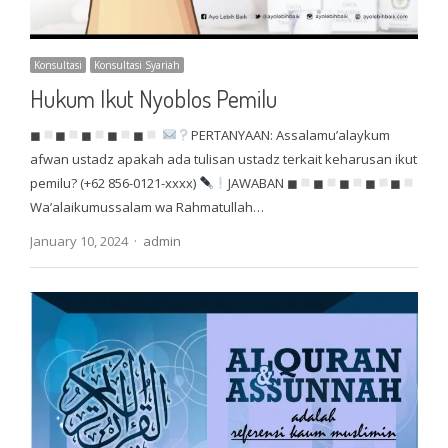
Konsultasi
Konsultasi Syariah
Hukum Ikut Nyoblos Pemilu
◼
◼
◼
◼
◼
PERTANYAAN: Assalamu’alaykum
afwan ustadz apakah ada tulisan ustadz terkait keharusan ikut
pemilu? (+62 856-0121-xxxx)
JAWABAN ◼
◼
◼
◼
◼
Wa’alaikumussalam wa Rahmatullah…
Author
January 10, 2024
admin