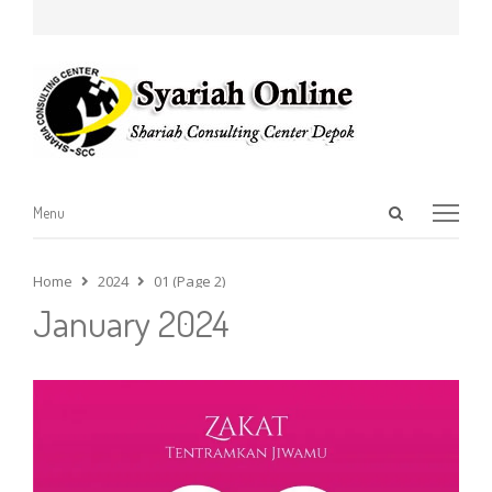
Open
Menu
Menu
search
panel
Home
2024
01 (Page 2)
January 2024