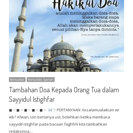
Konsultasi
Konsultasi Syariah
Tambahan Doa Kepada Orang Tua dalam
Sayyidul Istighfar
◼
◼
◼
◼
◼
PERTANYAAN: Assalamualaikum wr
wb? Afwan, izin bertanya ust, bolehkan ketika membaca
sayyidil istighfar pada bacaan faghfirli kita tambahkan
redaksinya…