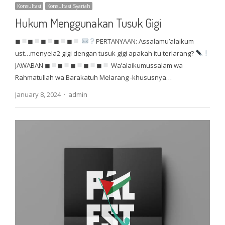
Konsultasi
Konsultasi Syariah
Hukum Menggunakan Tusuk Gigi
◼
◼
◼
◼
◼
PERTANYAAN: Assalamu’alaikum
ust…menyela2 gigi dengan tusuk gigi apakah itu terlarang?
JAWABAN ◼
◼
◼
◼
◼
Wa’alaikumussalam wa
Rahmatullah wa Barakatuh Melarang -khususnya…
Author
January 8, 2024
admin