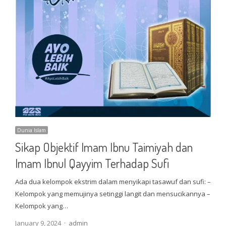
Dunia Islam
Sikap Objektif Imam Ibnu Taimiyah dan
Imam Ibnul Qayyim Terhadap Sufi
Ada dua kelompok ekstrim dalam menyikapi tasawuf dan sufi: –
Kelompok yang memujinya setinggi langit dan mensucikannya –
Kelompok yang…
Author
January 9, 2024
admin