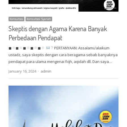
Konsultasi
Konsultasi Syariah
Skeptis dengan Agama Karena Banyak
Perbedaan Pendapat
◼
◼
◼
◼
◼
PERTANYAAN: Assalamu’alaikum
ustadz, saya skeptis dengan cara beragama sebab banyaknya
pendapat para ulama mengenai fiqh, aqidah dll. Dan saya…
Author
January 16, 2024
admin