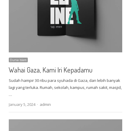
Dunia Islam
Wahai Gaza, Kami Iri Kepadamu
Sudah hampir 30 ribu para syuhada di Gaza, dan lebih banyak
lagi yang terluka. Rumah, sekolah, kampus, rumah sakit, masjid,
…
Author
January 5, 2024
admin