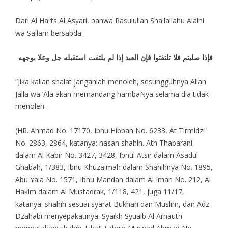
Dari Al Harts Al Asyari, bahwa Rasulullah Shallallahu Alaihi
wa Sallam bersabda:
فإذا صليتم فلا تلتفتوا فإن العبد إذا لم يلتفت استقبله جل وعلا بوجهه
“Jika kalian shalat janganlah menoleh, sesungguhnya Allah
Jalla wa ‘Ala akan memandang hambaNya selama dia tidak
menoleh.
(HR. Ahmad No. 17170, Ibnu Hibban No. 6233, At Tirmidzi
No. 2863, 2864, katanya: hasan shahih. Ath Thabarani
dalam Al Kabir No. 3427, 3428, Ibnul Atsir dalam Asadul
Ghabah, 1/383, Ibnu Khuzaimah dalam Shahihnya No. 1895,
Abu Yala No. 1571, Ibnu Mandah dalam Al Iman No. 212, Al
Hakim dalam Al Mustadrak, 1/118, 421, juga 11/17,
katanya: shahih sesuai syarat Bukhari dan Muslim, dan Adz
Dzahabi menyepakatinya. Syaikh Syuaib Al Arnauth