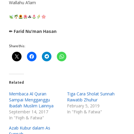
Wallahu A’lam
☘
✏ Farid Nu’man Hasan
Share this:
Related
Membaca Al Quran
Tiga Cara Sholat Sunnah
Sampai Mengganggu
Rawatib Zhuhur
Ibadah Muslim Lainnya
February 5, 2019
September 14, 2017
In "Fiqih & Fatwa"
In "Fiqih & Fatwa"
Azab Kubur dalam As
Sunnah