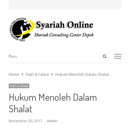
Open
Menu
Menu
search
panel
Home
Fiqih & Fatwa
Hukum Menoleh Dalam Shalat
Fiqih & Fatwa
Hukum Menoleh Dalam
Shalat
Author
November 20, 2017
admin