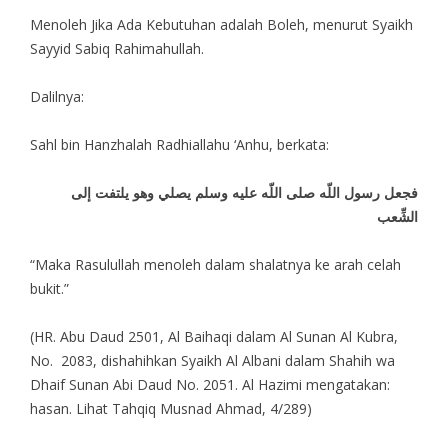
Menoleh Jika Ada Kebutuhan adalah Boleh, menurut Syaikh
Sayyid Sabiq Rahimahullah.
Dalilnya:
Sahl bin Hanzhalah Radhiallahu ‘Anhu, berkata:
فجعل رسول اللّه صلى اللّه عليه وسلم يصلي وهو يلتفت إلى
الشِّعب
“Maka Rasulullah menoleh dalam shalatnya ke arah celah
bukit.”
(HR. Abu Daud 2501, Al Baihaqi dalam Al Sunan Al Kubra,
No. 2083, dishahihkan Syaikh Al Albani dalam Shahih wa
Dhaif Sunan Abi Daud No. 2051. Al Hazimi mengatakan:
hasan. Lihat Tahqiq Musnad Ahmad, 4/289)