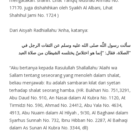
mengatakan: shahih. Lihat Tahqiq Musnad Ahmad No.
17170. juga dishahihkan oleh Syaikh Al Albani, Lihat
Shahihul Jami No. 1724 )
Dari Aisyah Radhiallahu ‘Anha, katanya:
سألت رسول اللّه صلى الله عليه وسلم عن التفات الرجل في
الصلاة، فقال: “إنما هو اختلاسٌ يختلسه الشيطان من صلاة العبد”
“Aku bertanya kepada Rasulullah Shallallahu ‘Alaihi wa
Sallam tentang seseorang yang menoleh dalam shalat,
beliau menjawab: Itu adalah sambaran kilat dari syetan
terhadap shalat seorang hamba. (HR. Bukhari No. 751,3291,
Abu Daud No. 910, An Nasai dalam Al Kubra No. 1120, At
Tirmidzi No. 590, Ahmad No. 24412, Abu Yala No. 4634,
4913, Abu Nuaim dalam Al Hilyah , 9/30, Al Baghawi dalam
Syarhus Sunnah No. 732, Ibnu Hibban No. 2287, Al Baihaqi
dalam As Sunan Al Kubra No. 3344, dll)