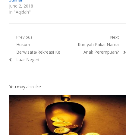
June 2, 2018
In "Aqidah"
Post
Previous
Next
Previous
Next
Hukum
Kun-yah Pakai Nama
navigation
post:
post:
Berwisata/Rekreasi Ke
Anak Perempuan?
Luar Negeri
You may also like...