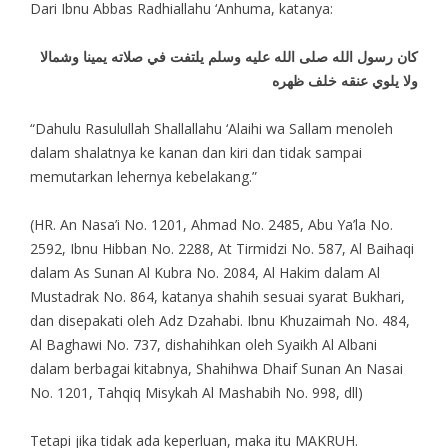
Dari Ibnu Abbas Radhiallahu ‘Anhuma, katanya:
كان رسول الله صلى الله عليه وسلم يلتفت في صلاته يمينا وشمالا
ولا يلوي عنقه خلف ظهره
“Dahulu Rasulullah Shallallahu ‘Alaihi wa Sallam menoleh
dalam shalatnya ke kanan dan kiri dan tidak sampai
memutarkan lehernya kebelakang.”
(HR. An Nasa’i No. 1201, Ahmad No. 2485, Abu Ya’la No.
2592, Ibnu Hibban No. 2288, At Tirmidzi No. 587, Al Baihaqi
dalam As Sunan Al Kubra No. 2084, Al Hakim dalam Al
Mustadrak No. 864, katanya shahih sesuai syarat Bukhari,
dan disepakati oleh Adz Dzahabi. Ibnu Khuzaimah No. 484,
Al Baghawi No. 737, dishahihkan oleh Syaikh Al Albani
dalam berbagai kitabnya, Shahihwa Dhaif Sunan An Nasai
No. 1201, Tahqiq Misykah Al Mashabih No. 998, dll)
Tetapi jika tidak ada keperluan, maka itu MAKRUH.