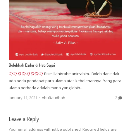
Bolehkah Dzikir di Hati Saja?
Bismillahirrahmanirrahim.. Boleh dan tidak
ada beda pendapat para ulama atas kebolehannya. Yang para
ulama berbeda adalah mana yang lebih…
Author
January 11, 2021
AbuRaudhah
2
Leave a Reply
Your email address will not be published.
Required fields are