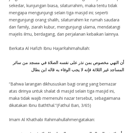
sekedar, kunjungan biasa, silaturrahim, maka tentu tidak
mengapa mengunjungi selain tiga masjid ini; seperti
mengunjungi orang shalih, silaturrahim ke rumah saudara
dan family, ziarah kubur, mengunjungi ulama, mendatangi
majelis ilmu, berdagang, dan perjalanan kebaikan lainnya.
Berkata Al Hafizh Ibnu HajarRahimahullah:
أن النهي مخصوص بمن نذر على نفسه الصلاة في مسجد من سائر
المساجد غير الثلاثة فإنه لا يجب الوفاء به قاله ابن بطال
“Bahwa larangan dikhususkan bagi orang yang bernazar
atas dirinya untuk shalat di masjid selain tiga masjid ini,
maka tidak wajib memenuhi nazar tersebut, sebagaimana
dikatakan Ibnu Baththal.”(Fathul Bari, 3/65)
Imam Al Khathabi Rahimahullahmengatakan: