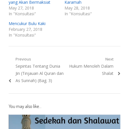
yang Akan Bermaksiat
Karamah
May 27, 2018
May 28, 2018
In "Konsultasi"
In "Konsultasi"
Mencukur Bulu Kaki
February 27, 2018
In "Konsultasi"
Post
Previous
Next
Previous
Next
Sepintas Tentang Dunia
Hukum Menoleh Dalam
navigation
post:
post:
Jin (Tinjauan Al Quran dan
Shalat
As Sunnah) (Bag. 3)
You may also like...