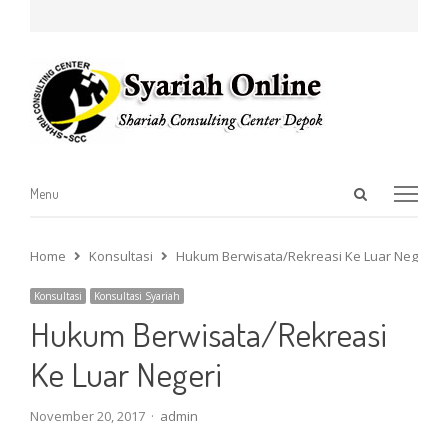
Open
Menu
Menu
search
panel
Home
Konsultasi
Hukum Berwisata/Rekreasi Ke Luar Negeri
Konsultasi
Konsultasi Syariah
Hukum Berwisata/Rekreasi
Ke Luar Negeri
Author
November 20, 2017
admin