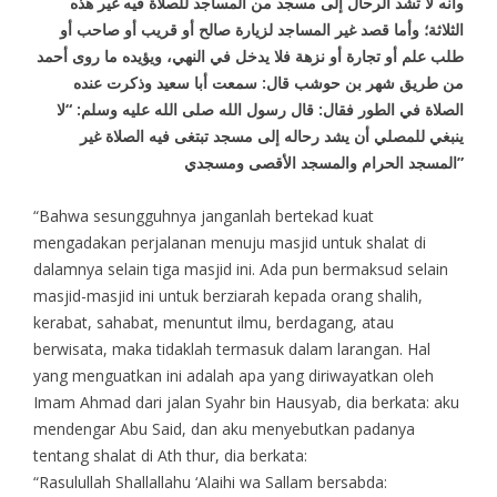
وأنه لا تشد الرحال إلى مسجد من المساجد للصلاة فيه غير هذه
الثلاثة؛ وأما قصد غير المساجد لزيارة صالح أو قريب أو صاحب أو
طلب علم أو تجارة أو نزهة فلا يدخل في النهي، ويؤيده ما روى أحمد
من طريق شهر بن حوشب قال: سمعت أبا سعيد وذكرت عنده
الصلاة في الطور فقال: قال رسول الله صلى الله عليه وسلم: “لا
ينبغي للمصلي أن يشد رحاله إلى مسجد تبتغى فيه الصلاة غير
المسجد الحرام والمسجد الأقصى ومسجدي”
“Bahwa sesungguhnya janganlah bertekad kuat
mengadakan perjalanan menuju masjid untuk shalat di
dalamnya selain tiga masjid ini. Ada pun bermaksud selain
masjid-masjid ini untuk berziarah kepada orang shalih,
kerabat, sahabat, menuntut ilmu, berdagang, atau
berwisata, maka tidaklah termasuk dalam larangan. Hal
yang menguatkan ini adalah apa yang diriwayatkan oleh
Imam Ahmad dari jalan Syahr bin Hausyab, dia berkata: aku
mendengar Abu Said, dan aku menyebutkan padanya
tentang shalat di Ath thur, dia berkata:
“Rasulullah Shallallahu ‘Alaihi wa Sallam bersabda: