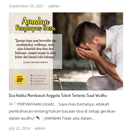
Author
September 30, 2021
admin
Doa Ketika Membasuh Anggota Tubuh Tertentu Saat Wudhu
PERTANYAAN Ustadz… Saya mau bertanya, adakah
pembahasan tentang hukum bacaan doa di setiap gerakan
dalam wudhu?
JAWABAN Tidak ada dalam…
Author
July 22, 2024
admin