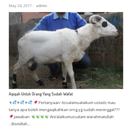
Author
May 24, 2017
admin
Aqiqah Untuk Orang Yang Sudah Wafat
☀
☀
☀
Pertanyaan: Assalamualaikum ustadz mau
tanya apa boleh mengaqikahkan orng yg sudah meninggal???
Jawaban:
Wa’alaikumussalam warahmatullah
.. Bismillah…