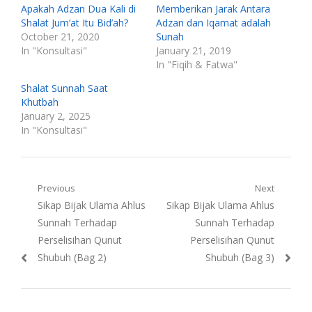
Apakah Adzan Dua Kali di
Memberikan Jarak Antara
Shalat Jum’at Itu Bid’ah?
Adzan dan Iqamat adalah
October 21, 2020
Sunah
In "Konsultasi"
January 21, 2019
In "Fiqih & Fatwa"
Shalat Sunnah Saat
Khutbah
January 2, 2025
In "Konsultasi"
Post
Previous
Next
Previous
Next
Sikap Bijak Ulama Ahlus
Sikap Bijak Ulama Ahlus
navigation
post:
post:
Sunnah Terhadap
Sunnah Terhadap
Perselisihan Qunut
Perselisihan Qunut
Shubuh (Bag 2)
Shubuh (Bag 3)