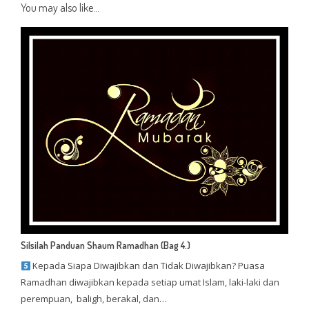
You may also like...
Silsilah Panduan Shaum Ramadhan (Bag 4.)
Kepada Siapa Diwajibkan dan Tidak Diwajibkan? Puasa
Ramadhan diwajibkan kepada setiap umat Islam, laki-laki dan
perempuan, baligh, berakal, dan…