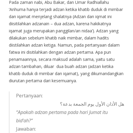
Pada zaman nabi, Abu Bakar, dan Umar Radhiallahu
‘Anhuma hanya terjadi adzan ketika khatib duduk di mimbar
dan iqamat menjelang shalatnya (Adzan dan iqmat ini
diisitilahkan adzanain – dua adzan, karena hakikatnya
iqamat juga merupakan panggilan/an nidaa’). Adzan yang
dilakukan sebelum khatib naik mimbar, dalam hadits
diistilahkan adzan ketiga. Namun, pada pertanyaan dalam
fatwa ini disitilahkan dengan adzan pertama. Apa pun
penamaannya, secara maksud adalah sama, yaitu satu
adzan tambahan, diluar dua buah adzan (adzan ketika
khatib duduk di mimbar dan iqamat), yang dikumandangkan
diurutan pertama dari kesemuanya.
Pertanyaan:
هل الأذان الأول يوم الجمعة بدعة؟
“Apakah adzan pertama pada hari Jumat itu
bid’ah?”
Jawaban: