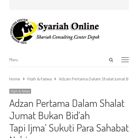
Open
Menu
Menu
search
panel
Home
Fiqih & Fatwa
Adzan Pertama Dalam Shalat Jumat Bukan B
Fiqih & Fatwa
Adzan Pertama Dalam Shalat
Jumat Bukan Bid’ah
Tapi Ijma’ Sukuti Para Sahabat