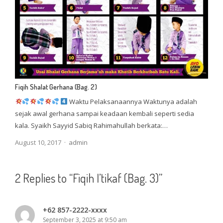
Fiqih Shalat Gerhana (Bag. 2)
Waktu Pelaksanaannya Waktunya adalah
sejak awal gerhana sampai keadaan kembali seperti sedia
kala. Syaikh Sayyid Sabiq Rahimahullah berkata:…
Author
August 10, 2017
admin
2 Replies to “Fiqih I’tikaf (Bag. 3)”
+62 857-2222-xxxx
September 3, 2025 at 9:50 am