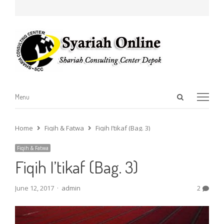
Open
Menu
Menu
search
panel
Home
Fiqih & Fatwa
Fiqih I’tikaf (Bag. 3)
Fiqih & Fatwa
Fiqih I’tikaf (Bag. 3)
Author
June 12, 2017
admin
2