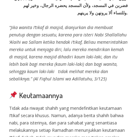
فضربن في المسجد، ولأن المسجد يحضره الرجال، وخير لهم
وللنساء ألا يرونهن ولا يرينهم.
“Jika wanita I’tikaf di masjid, dianjurkan dia membuat
penutup dengan sesuatu, karena para isteri Nabi Shallallahu
‘Alaihi wa Sallam ketika hendak i’tikaf, Beliau memerintahkan
mereka untuk menjaga diri, lalu mereka mendirikan kemah
di masjid, karena masjid dihadiri kaum laki-laki, dan itu
lebih baik bagi mereka (kaum laki-laki) dan bagi wanita,
sehingga kaum laki-laki tidak melihat mereka dan
sebaliknya.” (Al Fiqhul Islami wa Adillatuhu, 3/125)
Keutamaannya
Tidak ada riwayat shahih yang mendefinitkan keutamaan
I’tikaf secara khusus. Namun, adanya berita shahih bahwa
nabi, para isterinya, dan para sahabat yang senantiasa
melakukannya setiap Ramadhan menunjukkan keutamaan