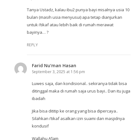
Tanya Ustadz, kalau ibu2 punya bayi misalnya usia 10
bulan (masih usia menyusui) apa tetap dianjurkan
untuk i’tikaf atau lebih baik di rumah merawat
bayinya… ?
REPLY
Farid Nu’man Hasan
September 3, 2025 at 1:56 pm
Luwes saja, dan kondisional.. sekiranya tidak bisa
ditinggal maka di rumah saja urus bayi.. Dan itu juga
ibadah
Jika bisa dititip ke orang yang bisa dipercaya..
Silahkan i’tikaf asalkan izin suami dan masjidnya
kondusif
Wallahu A’lam