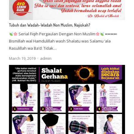
Tubuh dan Wadah-Wadah Non Muslim, Najiskah?
Serial Fiqih Pergaulan Dengan Non Muslim
▪▫▪▫▪▫▪▫
Bismillah wal Hamdulillah wash Shalatu was Salamu ‘ala
Rasulillah wa Ba’d: Tidak…
Author
March 19, 2019
admin