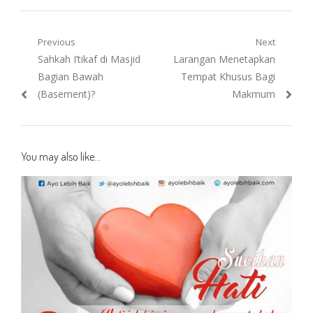
Post
Previous
Next
Previous
Next
Sahkah I’tikaf di Masjid
Larangan Menetapkan
navigation
post:
post:
Bagian Bawah
Tempat Khusus Bagi
(Basement)?
Makmum
You may also like...