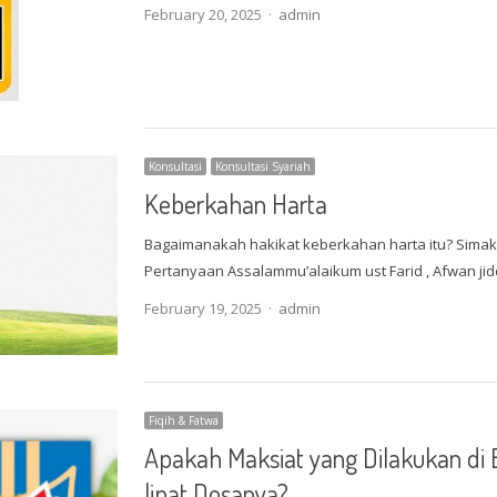
Author
February 20, 2025
admin
Konsultasi
Konsultasi Syariah
Keberkahan Harta
Bagaimanakah hakikat keberkahan harta itu? Simak
Pertanyaan Assalammu’alaikum ust Farid , Afwan j
Author
February 19, 2025
admin
Fiqih & Fatwa
Apakah Maksiat yang Dilakukan di
lipat Dosanya?