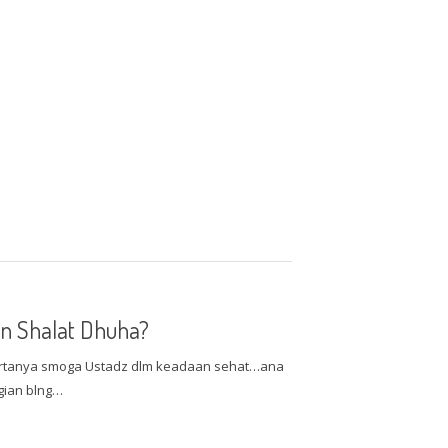
n Shalat Dhuha?
bertanya smoga Ustadz dlm keadaan sehat…ana
agian blng…