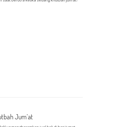
 saat berdo’a ketika sedang khutbah Jum’at?
hutbah Jum’at
lil yg mengharamkan jual beli di hari Jumat