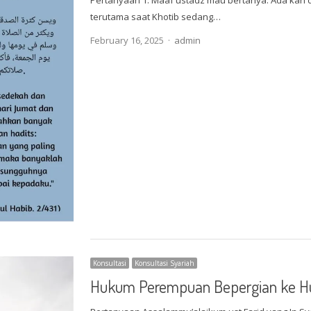
terutama saat Khotib sedang…
Author
February 16, 2025
admin
Konsultasi
Konsultasi Syariah
Hukum Perempuan Bepergian ke H