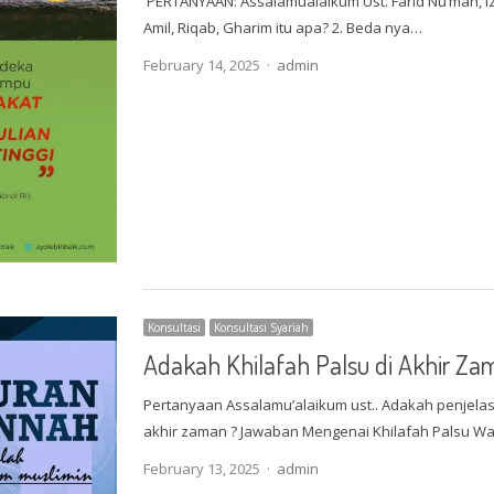
PERTANYAAN: Assalamualaikum Ust. Farid Nu’man, iz
Amil, Riqab, Gharim itu apa? 2. Beda nya…
Author
February 14, 2025
admin
Konsultasi
Konsultasi Syariah
Adakah Khilafah Palsu di Akhir Za
Pertanyaan Assalamu’alaikum ust.. Adakah penjela
akhir zaman ? Jawaban Mengenai Khilafah Palsu W
Author
February 13, 2025
admin