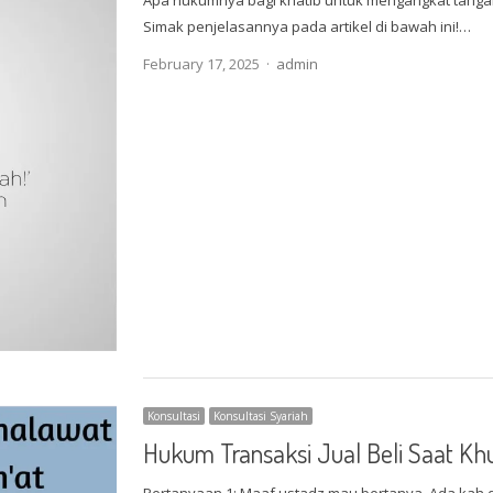
Apa hukumnya bagi khatib untuk mengangkat tangan
Simak penjelasannya pada artikel di bawah ini!…
Author
February 17, 2025
admin
Konsultasi
Konsultasi Syariah
Hukum Transaksi Jual Beli Saat K
Pertanyaan 1: Maaf ustadz mau bertanya. Ada kah da