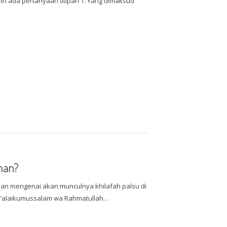
in ada pertanyaan titipan 1. Yang dimaksud
man?
san mengenai akan munculnya khilafah palsu di
a’alaikumussalam wa Rahmatullah…