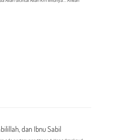
a Allah dicintai Allah Krn Ilmunya… Afwan
ilillah, dan Ibnu Sabil