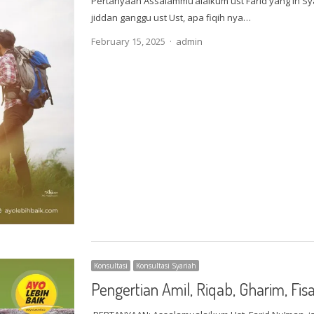
Pertanyaan Assalammu’alaikum ust Farid yang In Sya
jiddan ganggu ust Ust, apa fiqih nya…
Author
February 15, 2025
admin
Konsultasi
Konsultasi Syariah
Pengertian Amil, Riqab, Gharim, Fisab