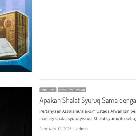
Konsultasi
Konsultasi Syariah
Apakah Shalat Syuruq Sama denga
Pertanyaan Assalamu’alaikum Ustadz Afwan izin 
mau tny shalat syuruq/isroq, Sholat syuruq itu seb
Author
February 12, 2025
admin