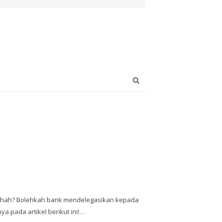
Open
search
panel
hah? Bolehkah bank mendelegasikan kepada
 pada artikel berikut ini!…