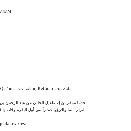
HASAN.
ur’an di sisi kubur, Beliau menjawab:
ﺣﺪﺛﻨﺎ ﻣﺒﺸﺮ ﺑﻦ ﺇﺳﻤﺎﻋﻴﻞ اﻟﺤﻠﺒﻲ ﻋﻦ ﻋﺒﺪ اﻟﺮﺣﻤﻦ ﺑﻦ ا
اﻟﺘﺮاﺏ ﺳﻨﺎ ﻭاﻗﺮﺅﻭا ﻋﻨﺪ ﺭﺃﺳﻲ ﺃﻭﻝ اﻟﺒﻘﺮﺓ ﻭﺧﺎﺗﻤﺘﻬﺎ
kepada anaknya: