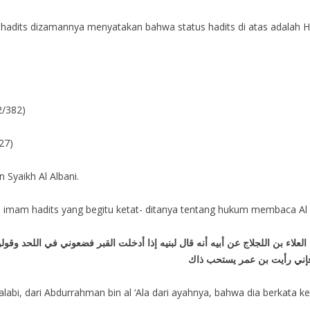
ar hadits dizamannya menyatakan bahwa status hadits di atas adalah 
2/382)
27)
 Syaikh Al Albani.
u imam hadits yang begitu ketat- ditanya tentang hukum membaca Al Q
ﻟﻌﻼء ﺑﻦ اﻟﻠﺠﻼﺝ ﻋﻦ ﺃﺑﻴﻪ ﺃﻧﻪ ﻗﺎﻝ ﻟﺒﻨﻴﻪ ﺇﺫا ﺃﺩﺧﻠﺖ اﻟﻘﺒﺮ ﻓﻀﻌﻮﻧﻲ ﻓﻲ اﻟﻠﺤﺪ ﻭﻗﻮ
 ﻓﺈﻧﻲ ﺭﺃﻳﺖ ﺑﻦ ﻋﻤﺮ ﻳﺴﺘﺤﺐ ﺫاﻙ
alabi, dari Abdurrahman bin al ‘Ala dari ayahnya, bahwa dia berkata 