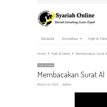
Beranda
Konsultasi
Fiqih & Fat
Home
Fiqih & Fatwa
Membacakan Surat Al 
Fiqih & Fatwa
Membacakan Surat Al F
Author
March 24, 2025
admin