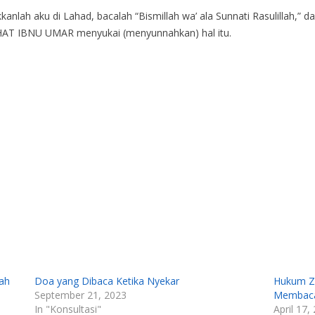
anlah aku di Lahad, bacalah “Bismillah wa’ ala Sunnati Rasulillah,” d
AT IBNU UMAR menyukai (menyunnahkan) hal itu.
ah
Doa yang Dibaca Ketika Nyekar
Hukum Zi
September 21, 2023
Membaca 
In "Konsultasi"
April 17,