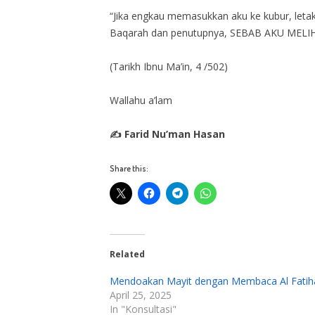
“Jika engkau memasukkan aku ke kubur, letakk
Baqarah dan penutupnya, SEBAB AKU MELIH
(Tarikh Ibnu Ma’in, 4 /502)
Wallahu a’lam
✍ Farid Nu’man Hasan
Share this:
Related
Mendoakan Mayit dengan Membaca Al Fatih
April 25, 2025
In "Konsultasi"