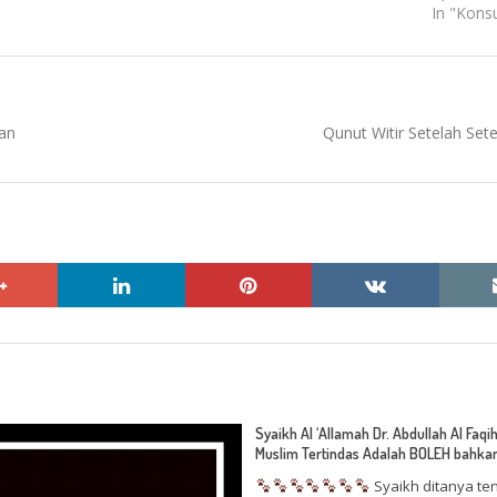
In "Konsu
Next
kan
Qunut Witir Setelah Se
post:
google+
linkedin
pinterest
vkontakte
Syaikh Al ‘Allamah Dr. Abdullah Al Fa
Muslim Tertindas Adalah BOLEH bahk
Syaikh ditanya te