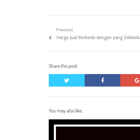
Post
Previous
Previous
Harga Jual Berbeda dengan yang Diiklan
navigation
post:
Share this post
twitter
facebook
You may also like...