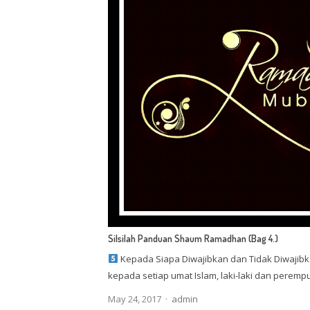
Silsilah Panduan Shaum Ramadhan (Bag 4.)
Kepada Siapa Diwajibkan dan Tidak Diwajib
kepada setiap umat Islam, laki-laki dan peremp
Author
May 24, 2017
admin