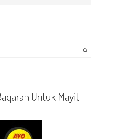
Open
search
panel
Baqarah Untuk Mayit