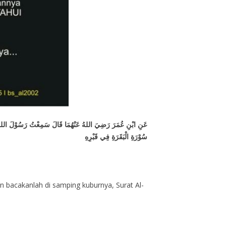
عَنِ ابْنِ عُمَرَ رَضِيَ اللهُ عَنْهُمَا قَالَ سَمِعْتُ رَسُوْلَ اللهِ صَلَّى 
سُوْرَةِ الْبَقَرَةِ فِي قَبْرِهِ
n bacakanlah di samping kuburnya, Surat Al-