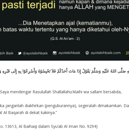
اللهُ عَلَيْهِ وَسَلَّمَ يَقُوْلُ إِذَا مَاتَ أَحَدُكُمْ فَلاَ تَحْبِسُوْهُ وَأَسْرِعُوْا بِهِ إِلَى قَبْرِهِ وَلْيُقْرَ
 Saya mendengar Rasulullah Shallallahu’Alaihi wa sallam bersabda,
maka janganlah diakhirkan (penguburannya), segeralah dimakamkan. Da
at Al Baqarah di dekat kakinya.”
No. 13613, Al Baihaqi dalam Syu’ab Al Iman No. 9294)