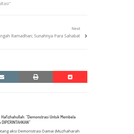
ltasi"
Next
tengah Ramadhan; Sunahnya Para Sahabat
email
print
reddit
reddit
qih Hafizhahullah: “Demonstrasi Untuk Membela
an DIPERINTAHKAN”
ntang aksi Demonstrasi Damai (Muzhaharah