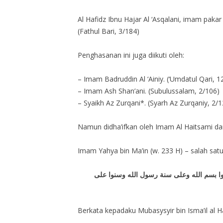
Al Hafidz Ibnu Hajar Al ‘Asqalani, imam pak
(Fathul Bari, 3/184)
Penghasanan ini juga diikuti oleh:
– Imam Badruddin Al ‘Ainiy. (‘Umdatul Qari, 1
– Imam Ash Shan’ani. (Subulussalam, 2/106)
– Syaikh Az Zurqani*. (Syarh Az Zurqaniy, 2/1
Namun didha’ifkan oleh Imam Al Haitsami dan
Imam Yahya bin Ma’in (w. 233 H) – salah sat
ﻟﻮا ﺑﺴﻢ اﻟﻠﻪ ﻭﻋﻠﻰ ﺳﻨﺔ ﺭﺳﻮﻝ اﻟﻠﻪ ﻭﺳﻨﻮا ﻋﻠﻰ
Berkata kepadaku Mubasysyir bin Isma’il al H