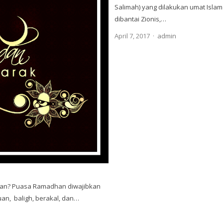
Salimah) yang dilakukan umat Isla
dibantai Zionis,…
Author
April 7, 2017
admin
kan? Puasa Ramadhan diwajibkan
uan, baligh, berakal, dan…