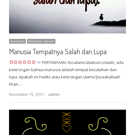
Konsultasi
Konsultasi Syariah
Manusia Tempatnya Salah dan Lupa
PERTANYAAN: Assalamu’alaikum.Ustadz, ada
ketersngan bahwa manusia adalah tempat kesalahan dan
lupa. Apakah ini hadits atau keterangan ulama?Jazaakallaah
khair.…
Author
November 15, 2017
admin