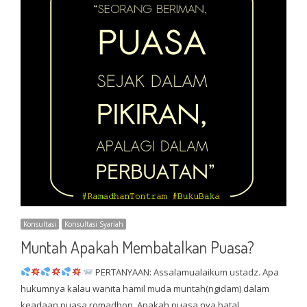
Konsultasi
Konsultasi Syariah
Muntah Apakah Membatalkan Puasa?
PERTANYAAN: Assalamualaikum ustadz. Apa
hukumnya kalau wanita hamil muda muntah(ngidam) dalam
keadaan puasa romadhon. Apakah puasa nya batal…