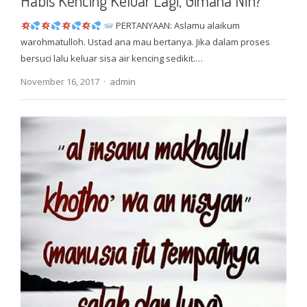
Habis Kencing Keluar Lagi, Gimana Nih?
PERTANYAAN: Aslamu alaikum
warohmatulloh. Ustad ana mau bertanya. Jika dalam proses
bersuci lalu keluar sisa air kencing sedikit.…
Author
November 16, 2017
admin