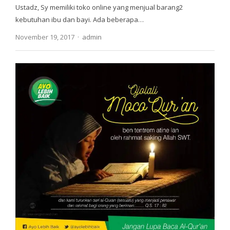
Ustadz, Sy memiliki toko online yang menjual barang2
kebutuhan ibu dan bayi. Ada beberapa…
Author
November 19, 2017
admin