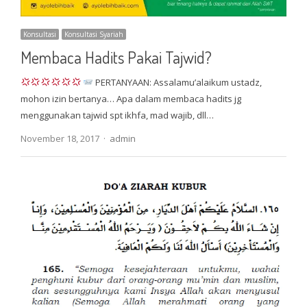
Konsultasi
Konsultasi Syariah
Membaca Hadits Pakai Tajwid?
PERTANYAAN: Assalamu’alaikum ustadz,
mohon izin bertanya… Apa dalam membaca hadits jg
menggunakan tajwid spt ikhfa, mad wajib, dll…
Author
November 18, 2017
admin