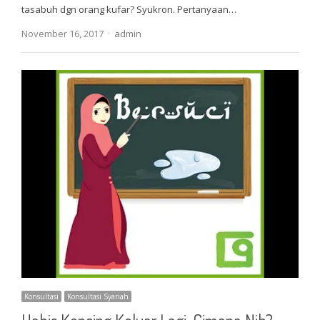
tasabuh dgn orang kufar? Syukron. Pertanyaan…
Author
November 16, 2017
admin
Konsultasi
Konsultasi Syariah