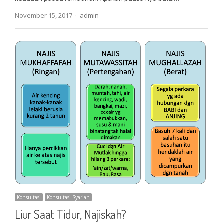
Author
November 15, 2017
admin
Konsultasi
Konsultasi Syariah
Liur Saat Tidur, Najiskah?