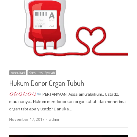
Konsultasi
Konsultasi Syariah
Hukum Donor Organ Tubuh
PERTANYAAN: Assalamu’alaikum.. Ustadz,
mau nanya.. Hukum mendonorkan organ tubuh dan menerima
organ tsbt apa y Ustdz? Dan jika…
Author
November 17, 2017
admin