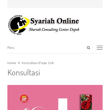
Open
Menu
Menu
search
panel
Home
Konsultasi (Page 124)
Konsultasi