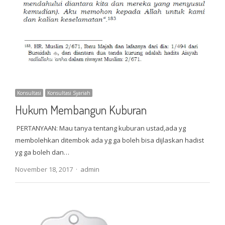
Konsultasi
Konsultasi Syariah
Hukum Membangun Kuburan
PERTANYAAN: Mau tanya tentang kuburan ustad,ada yg
membolehkan ditembok ada yg ga boleh bisa dijlaskan hadist
yg ga boleh dan…
Author
November 18, 2017
admin