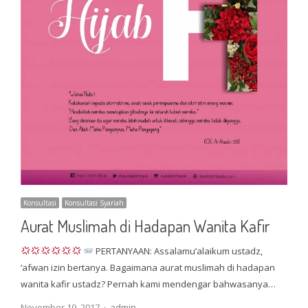
Konsultasi
Konsultasi Syariah
Aurat Muslimah di Hadapan Wanita Kafir
PERTANYAAN: Assalamu’alaikum ustadz,
‘afwan izin bertanya. Bagaimana aurat muslimah di hadapan
wanita kafir ustadz? Pernah kami mendengar bahwasanya…
Author
November 19, 2017
admin