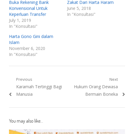
Buka Rekening Bank
Zakat Dari Harta Haram
Konvensional Untuk
June 5, 2018
Keperluan Transfer
In "Konsultasi"
July 1, 2019
In "Konsultasi"
Harta Gono Gini dalam
Islam
November 6, 2020
In "Konsultasi"
Post
Previous
Next
Previous
Next
Karamah Tertinggi Bagi
Hukum Orang Dewasa
navigation
post:
post:
Manusia
Bermain Boneka
You may also like...