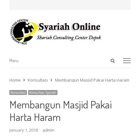
Open
Menu
Menu
search
panel
Home
Konsultasi
Membangun Masjid Pakai Harta Haram
Konsultasi
Konsultasi Syariah
Membangun Masjid Pakai
Harta Haram
Author
January 1, 2018
admin