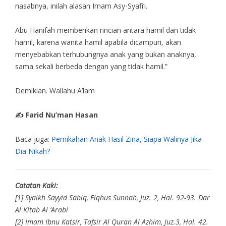
nasabnya, inilah alasan Imam Asy-Syafi’i.
Abu Hanifah memberikan rincian antara hamil dan tidak
hamil, karena wanita hamil apabila dicampuri, akan
menyebabkan terhubungnya anak yang bukan anaknya,
sama sekali berbeda dengan yang tidak hamil.”
Demikian. Wallahu A’lam
✍ Farid Nu’man Hasan
Baca juga:
Pernikahan Anak Hasil Zina, Siapa Walinya Jika
Dia Nikah?
Catatan Kaki:
[1] Syaikh Sayyid Sabiq, Fiqhus Sunnah, Juz. 2, Hal. 92-93. Dar
Al Kitab Al ‘Arabi
[2] Imam Ibnu Katsir, Tafsir Al Quran Al Azhim, Juz.3, Hal. 42.