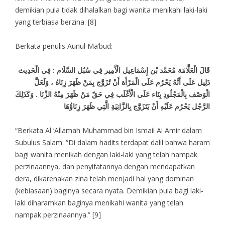
demikian pula tidak dihalalkan bagi wanita menikahi laki-laki
yang terbiasa berzina. [8]
Berkata penulis Aunul Ma’bud:
قَالَ الْعَلَّامَة مُحَمَّد بْن إِسْمَاعِيل الْأَمِير فِي سُبُل السَّلَام : فِي الْحَدِيث
دَلِيل عَلَى أَنَّهُ يَحْرُم عَلَى الْمَرْأَة أَنْ تُزَوَّج بِمَنْ ظَهَرَ زِنَاهُ ، وَلَعَلَّ
الْوَصْف بِالْمَجْلُودِ بِنَاء عَلَى الْأَغْلَب فِي حَقّ مَنْ ظَهَرَ مِنْهُ الزِّنَا . وَكَذَلِكَ
الرَّجُل يَحْرُم عَلَيْهِ أَنْ يَتَزَوَّج بِالزَّانِيَةِ الَّتِي ظَهَرَ زِنَاؤُهَا
“Berkata Al ‘Allamah Muhammad bin Ismail Al Amir dalam
Subulus Salam: “Di dalam hadits terdapat dalil bahwa haram
bagi wanita menikah dengan laki-laki yang telah nampak
perzinaannya, dan penyifatannya dengan mendapatkan
dera, dikarenakan zina telah menjadi hal yang dominan
(kebiasaan) baginya secara nyata. Demikian pula bagi laki-
laki diharamkan baginya menikahi wanita yang telah
nampak perzinaannya.” [9]