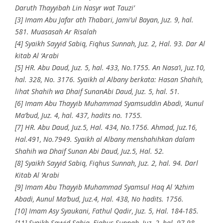
Daruth Thayyibah Lin Nasyr wat Tauzi’
[3] Imam Abu Jafar ath Thabari, Jami’ul Bayan, Juz. 9, hal.
581. Muasasah Ar Risalah
[4] Syaikh Sayyid Sabiq, Fiqhus Sunnah, Juz. 2, Hal. 93. Dar Al
kitab Al ‘Arabi
[5] HR. Abu Daud, Juz. 5, hal. 433, No.1755. An Nasa’i, Juz.10,
hal. 328, No. 3176. Syaikh al Albany berkata: Hasan Shahih,
lihat Shahih wa Dhaif SunanAbi Daud, Juz. 5, hal. 51.
[6] Imam Abu Thayyib Muhammad Syamsuddin Abadi, ‘Aunul
Ma’bud, Juz. 4, hal. 437, hadits no. 1755.
[7] HR. Abu Daud, Juz.5, Hal. 434, No.1756. Ahmad, Juz.16,
Hal.491, No.7949. Syaikh al Albany menshahihkan dalam
Shahih wa Dhaif Sunan Abi Daud, Juz.5, Hal. 52.
[8] Syaikh Sayyid Sabiq, Fiqhus Sunnah, Juz. 2, hal. 94. Darl
Kitab Al ‘Arabi
[9] Imam Abu Thayyib Muhammad Syamsul Haq Al ‘Azhim
Abadi, Aunul Ma’bud, Juz.4, Hal. 438, No hadits. 1756.
[10] Imam Asy Syaukani, Fathul Qadir, Juz. 5, Hal. 184-185.
[11] Syaikh Sayyid Sabiq, Fiqhus Sunnah, Juz. 2, hal. 97-98.