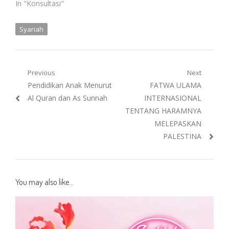
In "Konsultasi"
Syariah
Post
Previous
Next
Previous
Next
Pendidikan Anak Menurut
FATWA ULAMA
navigation
post:
post:
Al Quran dan As Sunnah
INTERNASIONAL
TENTANG HARAMNYA
MELEPASKAN
PALESTINA
You may also like...