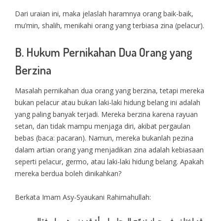
Dari uraian ini, maka jelaslah haramnya orang baik-baik,
mu’min, shalih, menikahi orang yang terbiasa zina (pelacur).
B. Hukum Pernikahan Dua Orang yang
Berzina
Masalah pernikahan dua orang yang berzina, tetapi mereka
bukan pelacur atau bukan laki-laki hidung belang ini adalah
yang paling banyak terjadi. Mereka berzina karena rayuan
setan, dan tidak mampu menjaga diri, akibat pergaulan
bebas (baca: pacaran). Namun, mereka bukanlah pezina
dalam artian orang yang menjadikan zina adalah kebiasaan
seperti pelacur, germo, atau laki-laki hidung belang. Apakah
mereka berdua boleh dinikahkan?
Berkata Imam Asy-Syaukani Rahimahullah:
وقد اختلف في جواز تزوّج الرجل بامرأة قد زنى هو بها ، فقال