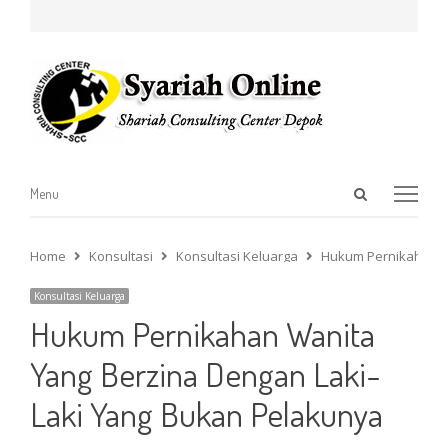
Open
Menu
Menu
search
panel
Home
Konsultasi
Konsultasi Keluarga
Hukum Pernikahan Wa
Konsultasi Keluarga
Hukum Pernikahan Wanita
Yang Berzina Dengan Laki-
Laki Yang Bukan Pelakunya