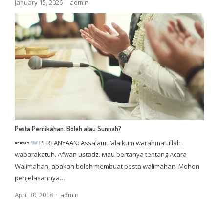
Author
January 15, 2026
admin
Pesta Pernikahan, Boleh atau Sunnah?
▪▫▪▫▪▫
PERTANYAAN: Assalamu’alaikum warahmatullah
wabarakatuh. Afwan ustadz. Mau bertanya tentang Acara
Walimahan, apakah boleh membuat pesta walimahan. Mohon
penjelasannya…
Author
April 30, 2018
admin