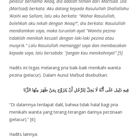
pelacur bernama ‘Anaq, dia adalah teman dari Martsad. Dia
(Martsad) berkata: Aku datang kepada Rasulullah Shallallahu
‘Alaihi wa Sallam, lalu aku berkata: “Wahai Rasulullah,
bolehkah aku nikah dengan ‘Anaq?”, dia berkata: Rasulullah
mendiamkan saya, maka turunlah ayat “Wanita pezina
tidaklah menikah kecuali dengan laki-laki pezina atau
musyrik.” Lalu Rasulullah memanggil saya dan membacakan
kepada saya, lalu bersabda: “Jangan kau menikahinya!” [5]
Hadits ini tegas melarang pria baik-baik menikahi wanita
pezina (pelacur). Dalam Aunul Ma’bud disebutkan:
فِيهِ دَلِيل عَلَى أَنَّهُ لَا يَحِلّ لِلرَّجُلِ أَنْ يَتَزَوَّج بِمَنْ ظَهَرَ مِنْهَا الزِّنَا
“Di dalamnya terdapat dalil, bahwa tidak halal bagi pria
menikahi wanita yang terang-terangan darinya perzinaan
(pelacur).” [6]
Hadits lainnya: