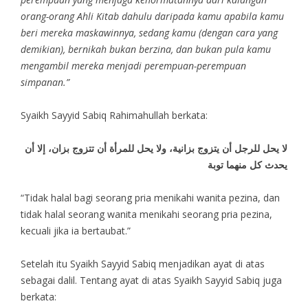
orang-orang Ahli Kitab dahulu daripada kamu apabila kamu
beri mereka maskawinnya, sedang kamu (dengan cara yang
demikian), bernikah bukan berzina, dan bukan pula kamu
mengambil mereka menjadi perempuan-perempuan
simpanan.”
Syaikh Sayyid Sabiq Rahimahullah berkata:
لا يحل للرجل أن يتزوج بزانية، ولا يحل للمرأة أن تتزوج بزان، إلا أن
يحدث كل منهما توبة
“Tidak halal bagi seorang pria menikahi wanita pezina, dan
tidak halal seorang wanita menikahi seorang pria pezina,
kecuali jika ia bertaubat.”
Setelah itu Syaikh Sayyid Sabiq menjadikan ayat di atas
sebagai dalil. Tentang ayat di atas Syaikh Sayyid Sabiq juga
berkata: