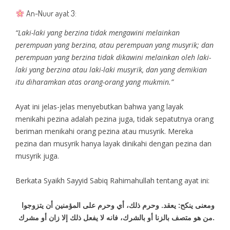
An-Nuur ayat 3:
“Laki-laki yang berzina tidak mengawini melainkan
perempuan yang berzina, atau perempuan yang musyrik; dan
perempuan yang berzina tidak dikawini melainkan oleh laki-
laki yang berzina atau laki-laki musyrik, dan yang demikian
itu diharamkan atas orang-orang yang mukmin.”
Ayat ini jelas-jelas menyebutkan bahwa yang layak
menikahi pezina adalah pezina juga, tidak sepatutnya orang
beriman menikahi orang pezina atau musyrik. Mereka
pezina dan musyrik hanya layak dinikahi dengan pezina dan
musyrik juga.
Berkata Syaikh Sayyid Sabiq Rahimahullah tentang ayat ini:
ومعنى ينكح: يعقد. وحرم ذلك، أي وحرم على المؤمنين أن يتزوجوا
من هو متصف بالزنا أو بالشرك، فانه لا يفعل ذلك إلا زان أو مشرك.