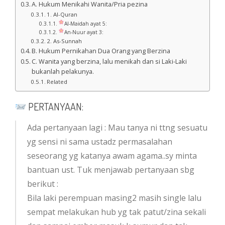
A. Hukum Menikahi Wanita/Pria pezina
1. Al-Quran
Al-Maidah ayat 5:
An-Nuur ayat 3:
2. As-Sunnah
B. Hukum Pernikahan Dua Orang yang Berzina
C. Wanita yang berzina, lalu menikah dan si Laki-Laki
bukanlah pelakunya.
Related
PERTANYAAN:
Ada pertanyaan lagi : Mau tanya ni ttng sesuatu
yg sensi ni sama ustadz permasalahan
seseorang yg katanya awam agama..sy minta
bantuan ust. Tuk menjawab pertanyaan sbg
berikut :
Bila laki perempuan masing2 masih single lalu
sempat melakukan hub yg tak patut/zina sekali