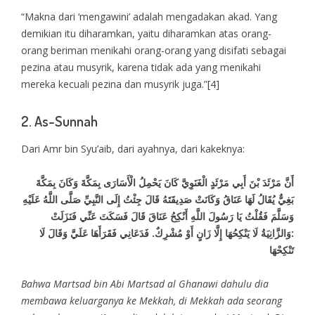
“Makna dari ‘mengawini’ adalah mengadakan akad. Yang
demikian itu diharamkan, yaitu diharamkan atas orang-
orang beriman menikahi orang-orang yang disifati sebagai
pezina atau musyrik, karena tidak ada yang menikahi
mereka kecuali pezina dan musyrik juga.”[4]
2. As-Sunnah
Dari Amr bin Syu’aib, dari ayahnya, dari kakeknya:
أَنَّ مَرْثَدَ بْنَ أَبِي مَرْثَدٍ الْغَنَوِيَّ كَانَ يَحْمِلُ الْأَسَارَى بِمَكَّةَ وَكَانَ بِمَكَّةَ
بَغِيٌّ يُقَالُ لَهَا عَنَاقُ وَكَانَتْ صَدِيقَتَهُ قَالَ جِئْتُ إِلَى النَّبِيِّ صَلَّى اللَّهُ عَلَيْهِ
وَسَلَّمَ فَقُلْتُ يَا رَسُولَ اللَّهِ أَنْكِحُ عَنَاقَ قَالَ فَسَكَتَ عَنِّي فَنَزَلَتْ
:وَالزَّانِيَةُ لَا يَنْكِحُهَا إِلَّا زَانٍ أَوْ مُشْرِكٌ. فَدَعَانِي فَقَرَأَهَا عَلَيَّ وَقَالَ لَا
تَنْكِحْهَا
Bahwa Martsad bin Abi Martsad al Ghanawi dahulu dia
membawa keluarganya ke Mekkah, di Mekkah ada seorang