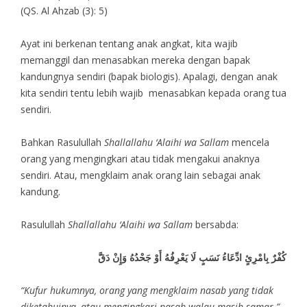
(QS. Al Ahzab (3): 5)
Ayat ini berkenan tentang anak angkat, kita wajib
memanggil dan menasabkan mereka dengan bapak
kandungnya sendiri (bapak biologis). Apalagi, dengan anak
kita sendiri tentu lebih wajib menasabkan kepada orang tua
sendiri.
Bahkan Rasulullah
Shallallahu ‘Alaihi wa Sallam
mencela
orang yang mengingkari atau tidak mengakui anaknya
sendiri. Atau, mengklaim anak orang lain sebagai anak
kandung.
Rasulullah
Shallallahu ‘Alaihi wa Sallam
bersabda:
كُفْرٌ بِامْرِئٍ ادِّعَاءُ نَسَبٍ لَا يَعْرِفُهُ أَوْ جَحْدُهُ وَإِنْ دَقَّ
“Kufur hukumnya, orang yang mengklaim nasab yang tidak
diketahuinya, atau mengingkari nasab walau masih samar.”