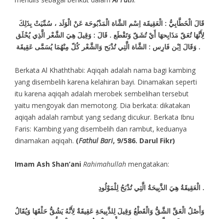
قَالَ الْخَطَّابِيُّ : الْعَقِيقَة اِسْم الشَّاة الْمَذْبُوحَة عَنْ الْوَلَد ، سُمِّيَتْ بِذَلِكَ
لِأَنَّهَا تُعَقّ مَذَابِحهَا أَيْ تُشَقّ وَتَقْطَع . قَالَ : وَقِيلَ هِيَ الشَّعْر الَّذِي يُحْلَق
. وَقَالَ اِبْن فَارِس : الشَّاة الَّتِي تُذْبَح وَالشَّعْر كُلّ مِنْهُمَا يُسَمَّى عَقِيقَة
Berkata Al Khaththabi: Aqiqah adalah nama bagi kambing
yang disembelih karena kelahiran bayi. Dinamakan seperti
itu karena aqiqah adalah merobek sembelihan tersebut
yaitu mengoyak dan memotong. Dia berkata: dikatakan
aqiqah adalah rambut yang sedang dicukur. Berkata Ibnu
Faris: Kambing yang disembelih dan rambut, keduanya
dinamakan aqiqah.
(
Fathul Bari
, 9/586. Darul Fikr)
Imam Ash Shan’ani
Rahimahullah
mengatakan:
الْعَقِيقَةُ هِيَ الذَّبِيحَةُ الَّتِي تُذْبَحُ لِلْمَوْلُودِ .
وَأَصْلُ الْعَقِّ الشَّقُّ وَالْقَطْعُ وَقِيلَ لِلذَّبِيحَةِ عَقِيقَةٌ لِأَنَّهُ يَشُقُّ حَلْقَهَا وَيُقَالُ