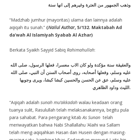
وذهب الجمهور من العترة وغيرهم إلى انها سنة
“Madzhab jumhur (mayoritas) ulama dan lainnya adalah
aqiqah itu sunah.”
(
Nailul Authar
, 5/132. Maktabah Ad
da’wah Al Islamiyah Syabab Al Azhar)
Berkata Syaikh Sayyid Sabiq
Rahimahullah
:
والعقيقة سنة مؤكدة ولو كان الاب معسرا، فعلها الرسول، صلى الله
عليه وسلم، وفعلها أصحابه، روى أصحاب السنن أن النبي، صلى الله
عليه وسلم، عق عن الحسن والحسين كبشا كبشا، ويرى وجوبها
الليث وداود الظاهري.
“Aqiqah adalah
sunah mu’akkadah
walau keadaan orang
tuanya sulit, Rasulullah telah melaksanakannya, begitu pula
para sahabat. Para pengarang kitab
As Sunan
telah
meriwayatkan bahwa Nabi Shallallahu ‘Alaihi wa Sallam
telah meng-aqiqahkan Hasan dan Husein dengan masing-
masing satu kambing kibas. Sedangkan menurut Laits bin