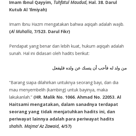
Imam Ibnul Qayyim,
Tuhfatul Maudud
, Hal. 38. Darul
Kutub Al ‘Ilmiyah)
Imam Ibnu Hazm mengatakan bahwa aqiqah adalah wajib.
(
Al Muhalla
, 7/523. Darul Fikr)
Pendapat yang benar dan lebih kuat, hukum aqiqah adalah
sunah. Hal ini didasari oleh hadits berikut:
من ولد له فأحب أن ينسك عن ولده فليفعل
“Barang siapa dilahirkan untuknya seorang bayi, dan dia
mau menyembelih (kambing) untuk bayinya, maka
lakukanlah.”
(HR. Malik No. 1066. Ahmad No. 22053. Al
Haitsami mengatakan, dalam sanadnya terdapat
seorang yang tidak menjatuhkan hadits ini, dan
periwayat lainnya adalah para periwayat hadits
shahih
.
Majma’ Az Zawaid
, 4/57)