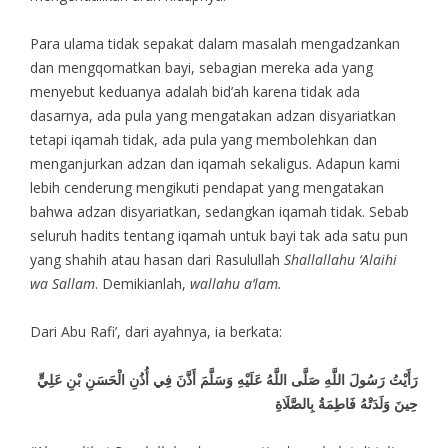
Para ulama tidak sepakat dalam masalah mengadzankan
dan mengqomatkan bayi, sebagian mereka ada yang
menyebut keduanya adalah bid’ah karena tidak ada
dasarnya, ada pula yang mengatakan adzan disyariatkan
tetapi iqamah tidak, ada pula yang membolehkan dan
menganjurkan adzan dan iqamah sekaligus. Adapun kami
lebih cenderung mengikuti pendapat yang mengatakan
bahwa adzan disyariatkan, sedangkan iqamah tidak. Sebab
seluruh hadits tentang iqamah untuk bayi tak ada satu pun
yang shahih atau hasan dari Rasulullah
Shallallahu ‘Alaihi
wa Sallam
. Demikianlah,
wallahu a’lam.
Dari Abu Rafi’, dari ayahnya, ia berkata:
رَأَيْتُ رَسُولَ اللَّهِ صَلَّى اللَّهُ عَلَيْهِ وَسَلَّمَ أَذَّنَ فِي أُذُنِ الْحَسَنِ بْنِ عَلِيٍّ
حِينَ وَلَدَتْهُ فَاطِمَةُ بِالصَّلَاةِ