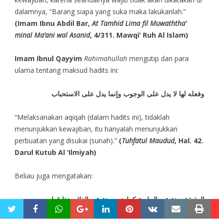
dalamnya, “Barang siapa yang suka maka lakukanlah.”
(Imam Ibnu Abdil Bar,
At Tamhid Lima fil Muwaththa’
minal Ma’ani wal Asanid
, 4/311. Mawqi’ Ruh Al Islam)
Imam Ibnul Qayyim
Rahimahullah
mengutip dari para
ulama tentang maksud hadits ini:
وفعله لها لا يدل على الوجوب وإنما يدل على الاستحباب
“Melaksanakan aqiqah (dalam hadits ini), tidaklah
menunjukkan kewajiban, itu hanyalah menunjukkan
perbuatan yang disukai (sunah).”
(
Tuhfatul Maudud
, Hal. 42.
Darul Kutub Al ‘Ilmiyah)
Beliau juga mengatakan:
العقيقة سنة عن الجارية كما هي سنة عن الغلام هذا قول جمهور
twitter
facebook
whatsapp
google+
linkedin
pinterest
vkontakte
email
pri
أهل العلم من الصحابة والتابعين ومن بعدهم