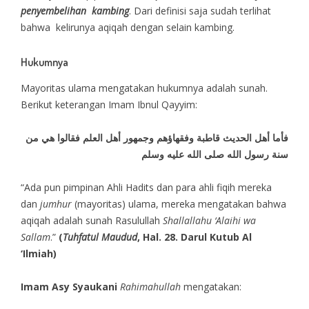
penyembelihan kambing
. Dari definisi saja sudah terlihat
bahwa kelirunya aqiqah dengan selain kambing.
Hukumnya
Mayoritas ulama mengatakan hukumnya adalah sunah.
Berikut keterangan Imam Ibnul Qayyim:
فأما أهل الحديث قاطبة وفقهاؤهم وجمهور أهل العلم فقالوا هي من
سنة رسول الله صلى الله عليه وسلم
“Ada pun pimpinan Ahli Hadits dan para ahli fiqih mereka
dan
jumhur
(mayoritas) ulama, mereka mengatakan bahwa
aqiqah adalah sunah Rasulullah
Shallallahu ‘Alaihi wa
Sallam
.”
(
Tuhfatul Maudud
, Hal. 28. Darul Kutub Al
‘Ilmiah)
Imam Asy Syaukani
Rahimahullah
mengatakan: