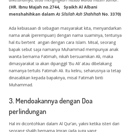
(HR. Ibnu Majah no.2744, Syaikh Al Albani
menshahihkan dalam
As Silsilah Ash Shahihah
No. 3370)
Ada kebiasaan di sebagian masyarakat kita, menyandarkan
nama anak (perempuan) dengan nama suaminya, tentunya
hal itu bertent angan dengan cara Islam. Misal, seorang
bapak sebut saja namanya Muhammad mempunyai anak
wanita bernama Fatimah, nikah bersuamikan Ali, maka
dimasyarakat ia akan dipanggil ‘Bu Ali’ atau dibelakang
namanya tertulis Fatimah Ali. Itu keliru, seharusnya ia tetap
dinasabkan kepada bapaknya, misal Fatimah binti
Muhammad.
3. Mendoakannya dengan Doa
perlindungan
Hal ini dicontohkan dalam Al Qur’an, yakni ketika isteri dari
seorang shalih bernama Imran (ada juga yang