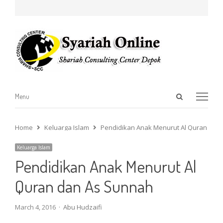
Open
Menu
Menu
search
panel
Home
Keluarga Islam
Pendidikan Anak Menurut Al Quran dan
Keluarga Islam
Pendidikan Anak Menurut Al
Quran dan As Sunnah
Author
March 4, 2016
Abu Hudzaifi