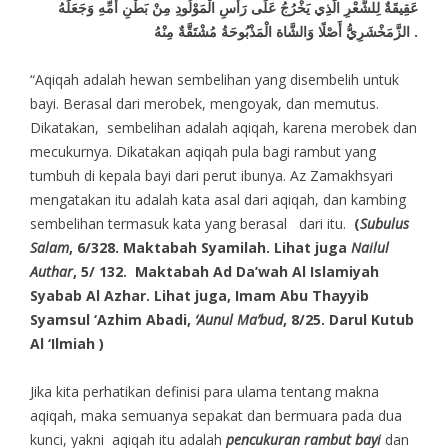
عَقِيقَةٌ لِلشَّعْرِ الَّذِي يَخْرُجُ عَلَى رَأْسِ الْمَوْلُودِ مِنْ بَطْنِ أُمِّهِ وَجَعَلَهُ
الزَّمَخْشَرِيُّ أَصْلًا وَالشَّاة الْمَذْبُوحَةُ مُشْتَقَّةٌ مِنْهُ .
“Aqiqah adalah hewan sembelihan yang disembelih untuk
bayi. Berasal dari merobek, mengoyak, dan memutus.
Dikatakan, sembelihan adalah aqiqah, karena merobek dan
mecukurnya. Dikatakan aqiqah pula bagi rambut yang
tumbuh di kepala bayi dari perut ibunya. Az Zamakhsyari
mengatakan itu adalah kata asal dari aqiqah, dan kambing
sembelihan termasuk kata yang berasal dari itu.
(
Subulus
Salam
, 6/328. Maktabah Syamilah. Lihat juga
Nailul
Authar
, 5/ 132. Maktabah Ad Da’wah Al Islamiyah
Syabab Al Azhar. Lihat juga, Imam Abu Thayyib
Syamsul ‘Azhim Abadi,
‘Aunul Ma’bud
, 8/25. Darul Kutub
Al ‘Ilmiah )
Jika kita perhatikan definisi para ulama tentang makna
aqiqah, maka semuanya sepakat dan bermuara pada dua
kunci, yakni aqiqah itu adalah
pencukuran rambut bayi
dan