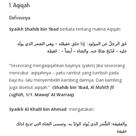
1. Aqiqah
Definisinya
Syaikh Shahib bin ‘Ibad
berkata tentang makna Aqiqah:
عَق الرجلُ عن المولود:
إذا حلق عقيقَتَه – وهي الشعر الذي يولَد
عليه – فَذَبَحَ شاةً عنه. والشاة – أيضاً – : عَقيقَة
“Seseorang mengaqiqahkan bayinya: (yakni) Jika seseorang
mencukur aqiqahnya – yaitu rambut yang tumbuh pada
bayi itu- lalu menyembelih kambing darinya. Dan kambing
juga disebut aqiqah.”
(Shahib bin ‘Ibad,
Al Muhith fil
Lughah
, 1/1. Mawqi’ Al Warraq)
Syaikh Al Khalil bin Ahmad
mengatakan:
والعقيقة: الشَّعر الذي يُولد الولدْ به. وتسمى الشاة التي تذبح لذلك
عقيقة