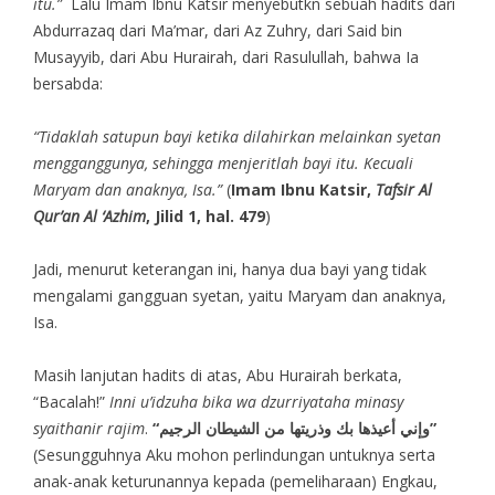
itu.”
Lalu Imam Ibnu Katsir menyebutkn sebuah hadits dari
Abdurrazaq dari Ma’mar, dari Az Zuhry, dari Said bin
Musayyib, dari Abu Hurairah, dari Rasulullah, bahwa Ia
bersabda:
“Tidaklah satupun bayi ketika dilahirkan melainkan syetan
mengganggunya, sehingga menjeritlah bayi itu. Kecuali
Maryam dan anaknya, Isa.”
(
Imam Ibnu Katsir,
Tafsir Al
Qur’an Al ‘Azhim
, Jilid 1, hal. 479
)
Jadi, menurut keterangan ini, hanya dua bayi yang tidak
mengalami gangguan syetan, yaitu Maryam dan anaknya,
Isa.
Masih lanjutan hadits di atas, Abu Hurairah berkata,
“Bacalah!”
Inni u’idzuha bika wa dzurriyataha minasy
syaithanir rajim
.
“وإني أعيذها بك وذريتها من الشيطان الرجيم”
(Sesungguhnya Aku mohon perlindungan untuknya serta
anak-anak keturunannya kepada (pemeliharaan) Engkau,