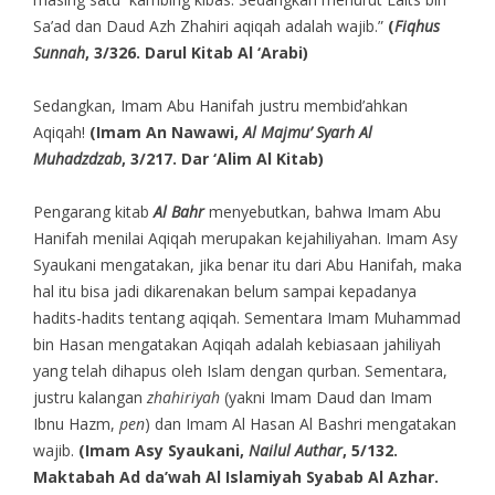
Sa’ad dan Daud Azh Zhahiri aqiqah adalah wajib.”
(
Fiqhus
Sunnah
, 3/326. Darul Kitab Al ‘Arabi)
Sedangkan, Imam Abu Hanifah justru membid’ahkan
Aqiqah!
(Imam An Nawawi,
Al Majmu’ Syarh Al
Muhadzdzab
, 3/217. Dar ‘Alim Al Kitab)
Pengarang kitab
Al Bahr
menyebutkan, bahwa Imam Abu
Hanifah menilai Aqiqah merupakan kejahiliyahan. Imam Asy
Syaukani mengatakan, jika benar itu dari Abu Hanifah, maka
hal itu bisa jadi dikarenakan belum sampai kepadanya
hadits-hadits tentang aqiqah. Sementara Imam Muhammad
bin Hasan mengatakan Aqiqah adalah kebiasaan jahiliyah
yang telah dihapus oleh Islam dengan qurban. Sementara,
justru kalangan
zhahiriyah
(yakni Imam Daud dan Imam
Ibnu Hazm,
pen
) dan Imam Al Hasan Al Bashri mengatakan
wajib.
(Imam Asy Syaukani,
Nailul Authar
, 5/132.
Maktabah Ad da’wah Al Islamiyah Syabab Al Azhar.