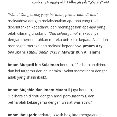
عنه “وأهليكم” بأمرهم بطاعة الله ونهيهم عن معاصيه
“Wahai Oang-orang yang beriman, peliharalah dirimu”
maksudnya dengan melaksanakan apa-apa yang telah
diperintahkan kepadamu dan meninggalkan apa-apa yang
telah dilarang untukmu.
“Dan keluargamu”
maksudnya
dengan memerintahkan mereka untuk tat kepada Allah dan
mencegah mereka dari maksiat kepadaNya. (
Imam Asy
Syaukani
,
Fathul Qadir,
7/257. Mawqi’ Ruh Al Islam
)
Imam Muqatil bin Sulaiman
berkata, “Peliharalah dirimu
dan keluargamu dari api neraka,” yakni memelihara dengan
adab yang shalih (baik).
Imam Mujahid dan Imam Muqatil
juga berkata,
“Peliharalah dirimu dengan amal perbuatanmu, dan
peliharalah keluargamu dengan wasiat-wasiatmu.”
Imam Ibnu Jarir
berkata, “Wajib bagi kita mengajarkan