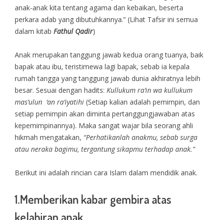
anak-anak kita tentang agama dan kebaikan, beserta
perkara adab yang dibutuhkannya.” (Lihat Tafsir ini semua
dalam kitab
Fathul Qadir
)
Anak merupakan tanggung jawab kedua orang tuanya, baik
bapak atau ibu, teristimewa lagi bapak, sebab ia kepala
rumah tangga yang tanggung jawab dunia akhiratnya lebih
besar. Sesuai dengan hadits:
Kullukum ra’in wa kullukum
mas’ulun ‘an ra’iyatihi
(Setiap kalian adalah pemimpin, dan
setiap pemimpin akan diminta pertanggungjawaban atas
kepemimpinannya). Maka sangat wajar bila seorang ahli
hikmah mengatakan,
“Perhatikanlah anakmu, sebab surga
atau neraka bagimu, tergantung sikapmu terhadap anak.”
Berikut ini adalah rincian cara Islam dalam mendidik anak.
1.Memberikan kabar gembira atas
kelahiran anak