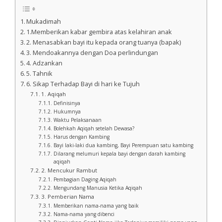
Mukadimah
1.Memberikan kabar gembira atas kelahiran anak
2. Menasabkan bayi itu kepada orang tuanya (bapak)
3. Mendoakannya dengan Doa perlindungan
4. Adzankan
5. Tahnik
6. Sikap Terhadap Bayi di hari ke Tujuh
1. Aqiqah
Definisinya
Hukumnya
Waktu Pelaksanaan
Bolehkah Aqiqah setelah Dewasa?
Harus dengan Kambing
Bayi laki-laki dua kambing, Bayi Perempuan satu kambing
Dilarang melumuri kepala bayi dengan darah kambing
aqiqah
2. Mencukur Rambut
Pembagian Daging Aqiqah
Mengundang Manusia Ketika Aqiqah
3. Pemberian Nama
Memberikan nama-nama yang baik
Nama-nama yang dibenci