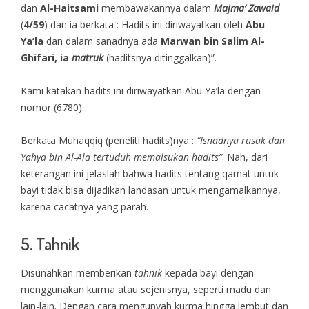
dan
Al-Haitsami
membawakannya dalam
Majma’ Zawaid
(
4/59
) dan ia berkata : Hadits ini diriwayatkan oleh
Abu
Ya’la
dan dalam sanadnya ada
Marwan bin Salim Al-
Ghifari, ia
matruk
(haditsnya ditinggalkan)”.
Kami katakan hadits ini diriwayatkan Abu Ya’la dengan
nomor (6780).
Berkata Muhaqqiq (peneliti hadits)nya :
“Isnadnya rusak dan
Yahya bin Al-Ala tertuduh memalsukan hadits”
. Nah, dari
keterangan ini jelaslah bahwa hadits tentang qamat untuk
bayi tidak bisa dijadikan landasan untuk mengamalkannya,
karena cacatnya yang parah.
5. Tahnik
Disunahkan memberikan
tahnik
kepada bayi dengan
menggunakan kurma atau sejenisnya, seperti madu dan
lain-lain. Dengan cara mengunyah kurma hingga lembut dan