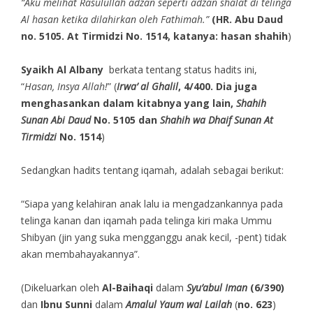
“Aku melihat Rasulullah adzan seperti adzan shalat di telinga
Al hasan ketika dilahirkan oleh Fathimah.”
(HR. Abu Daud
no. 5105. At Tirmidzi No. 1514, katanya: hasan shahih
)
Syaikh Al Albany
berkata tentang status hadits ini,
“
Hasan, Insya Allah!
” (
Irwa’ al Ghalil
, 4/400. Dia juga
menghasankan dalam kitabnya yang lain,
Shahih
Sunan Abi Daud
No. 5105 dan
Shahih wa Dhaif Sunan At
Tirmidzi
No. 1514
)
Sedangkan hadits tentang iqamah, adalah sebagai berikut:
“Siapa yang kelahiran anak lalu ia mengadzankannya pada
telinga kanan dan iqamah pada telinga kiri maka Ummu
Shibyan (jin yang suka mengganggu anak kecil, -pent) tidak
akan membahayakannya”.
(Dikeluarkan oleh
Al-Baihaqi
dalam
Syu’abul Iman
(6/390)
dan
Ibnu Sunni
dalam
Amalul Yaum wal Lailah
(
no. 623
)