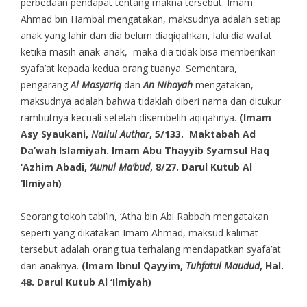
perbedaan pendapat tentang makna tersebut. Imam
Ahmad bin Hambal mengatakan, maksudnya adalah setiap
anak yang lahir dan dia belum diaqiqahkan, lalu dia wafat
ketika masih anak-anak, maka dia tidak bisa memberikan
syafa’at kepada kedua orang tuanya. Sementara,
pengarang
Al Masyariq
dan
An Nihayah
mengatakan,
maksudnya adalah bahwa tidaklah diberi nama dan dicukur
rambutnya kecuali setelah disembelih aqiqahnya.
(Imam
Asy Syaukani,
Nailul Authar
, 5/133. Maktabah Ad
Da’wah Islamiyah. Imam Abu Thayyib Syamsul Haq
‘Azhim Abadi,
‘Aunul Ma’bud
, 8/27. Darul Kutub Al
‘Ilmiyah)
Seorang tokoh tabi’in, ‘Atha bin Abi Rabbah mengatakan
seperti yang dikatakan Imam Ahmad, maksud kalimat
tersebut adalah orang tua terhalang mendapatkan syafa’at
dari anaknya.
(Imam Ibnul Qayyim,
Tuhfatul Maudud
, Hal.
48. Darul Kutub Al ‘Ilmiyah)