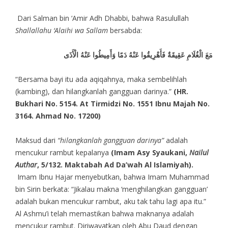
Dari Salman bin ‘Amir Adh Dhabbi, bahwa Rasulullah
Shallallahu ‘Alaihi wa Sallam
bersabda:
مَعَ الْغُلَامِ عَقِيقَةٌ فَأَهْرِيقُوا عَنْهُ دَمًا وَأَمِيطُوا عَنْهُ الْأَذَى
“Bersama bayi itu ada aqiqahnya, maka sembelihlah
(kambing), dan hilangkanlah gangguan darinya.”
(HR.
Bukhari No. 5154. At Tirmidzi No. 1551 Ibnu Majah No.
3164. Ahmad No. 17200)
Maksud dari
“hilangkanlah gangguan darinya”
adalah
mencukur rambut kepalanya
(Imam Asy Syaukani,
Nailul
Authar
, 5/132. Maktabah Ad Da’wah Al Islamiyah).
Imam Ibnu Hajar menyebutkan, bahwa Imam Muhammad
bin Sirin berkata: “Jikalau makna ‘menghilangkan gangguan’
adalah bukan mencukur rambut, aku tak tahu lagi apa itu.”
Al Ashmu’i telah memastikan bahwa maknanya adalah
mencukur rambut. Diriwayatkan oleh Abu Daud dengan