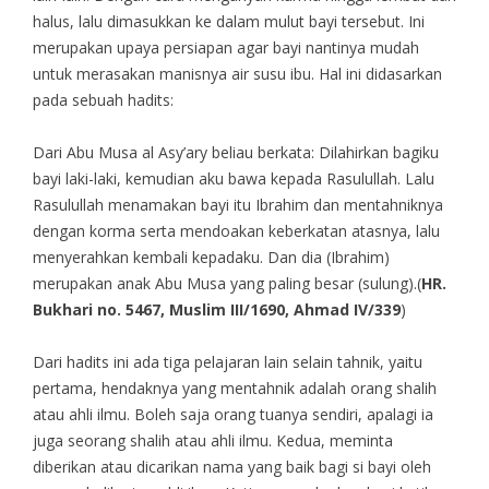
halus, lalu dimasukkan ke dalam mulut bayi tersebut. Ini
merupakan upaya persiapan agar bayi nantinya mudah
untuk merasakan manisnya air susu ibu. Hal ini didasarkan
pada sebuah hadits:
Dari Abu Musa al Asy’ary beliau berkata: Dilahirkan bagiku
bayi laki-laki, kemudian aku bawa kepada Rasulullah. Lalu
Rasulullah menamakan bayi itu Ibrahim dan mentahniknya
dengan korma serta mendoakan keberkatan atasnya, lalu
menyerahkan kembali kepadaku. Dan dia (Ibrahim)
merupakan anak Abu Musa yang paling besar (sulung).(
HR.
Bukhari no. 5467, Muslim III/1690, Ahmad IV/339
)
Dari hadits ini ada tiga pelajaran lain selain tahnik, yaitu
pertama, hendaknya yang mentahnik adalah orang shalih
atau ahli ilmu. Boleh saja orang tuanya sendiri, apalagi ia
juga seorang shalih atau ahli ilmu. Kedua, meminta
diberikan atau dicarikan nama yang baik bagi si bayi oleh