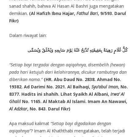
sanad shahih, bahwa Al Hasan Al Bashri juga mengatakan
demikian.
(Al Hafizh Ibnu Hajar,
Fathul Bari
, 9/593. Darul
Fikr)
Dalam riwayat lain:
كُلُّ غُلَامٍ رَهِينَةٌ بِعَقِيقَتِهِ تُذْبَحُ عَنْهُ يَوْمَ سَابِعِهِ وَيُحْلَقُ وَيُسَمَّى
“Setiap bayi tergadai dengan aqiqahnya, disembelih (hewan)
pada hari ketujuh dari kelahirannya, dicukur rambutnya dan
diberikan nama.”
(HR. Abu Daud No. 2838. Ahmad No.
19382. Ad Darimi No. 2021. Al Baihaqi,
Syu’abul Iman
, No.
8377. Hadits ini shahih. Lihat Syaikh Al Albani,
Irwa’ Al
Ghalil
No. 1165. Al Maktab Al Islami. Imam An Nawawi,
Al Adzkar
, No. 843. Darul Fikr)
Apa maksud kalimat
“Setiap bayi digadaikan dengan
aqiqahnya”
? Imam Al Khaththabi mengatakan, telah terjadi