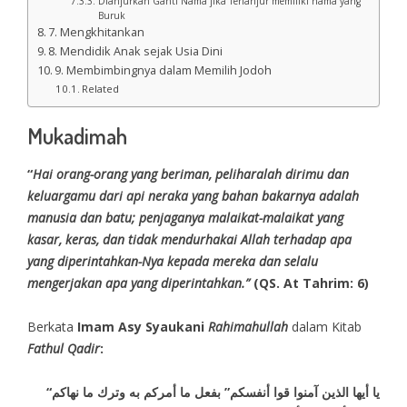
Dianjurkan Ganti Nama jika Terlanjur memiliki nama yang
Buruk
7. Mengkhitankan
8. Mendidik Anak sejak Usia Dini
9. Membimbingnya dalam Memilih Jodoh
Related
Mukadimah
“
Hai orang-orang yang beriman, peliharalah dirimu dan
keluargamu dari api neraka yang bahan bakarnya adalah
manusia dan batu; penjaganya malaikat-malaikat yang
kasar, keras, dan tidak mendurhakai Allah terhadap apa
yang diperintahkan-Nya kepada mereka dan selalu
mengerjakan apa yang diperintahkan.”
(QS. At Tahrim: 6)
Berkata
Imam Asy Syaukani
Rahimahullah
dalam Kitab
Fathul Qadir
:
“يا أيها الذين آمنوا قوا أنفسكم” بفعل ما أمركم به وترك ما نهاكم