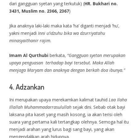
dari gangguan syetan yang terkutuk) (
HR. Bukhari no.
3431, Muslim no. 2366, 2367
)
Jika anaknya laki-laki maka kata ‘ha’ diganti menjadi ‘hu’,
yakni menjadi
Inni u’idzuhu bika wa dzurriyatahu
minasyaithanir rajim.
Imam Al Qurthubi
berkata,
“Gangguan syetan merupakan
upaya penguasan terhadap bayi tersebut. Maka Allah
menjaga Maryam dan anaknya dengan berkah doa ibunya.”
4. Adzankan
Ini merupakan upaya merekamkan kalimat tauhid
Laa Ilaha
Illallah Muhammadarrasulullah
sejak dini. Sebab otak bayi
laksana pita kaset yang masih kosong, ia akan terisi oleh
suara yang pertama kali tertangkap olehnya. Semoga hal itu
menjadi arahan yang lurus bagi sang bayi, yang akan
mengendalikan arah hidupnya.