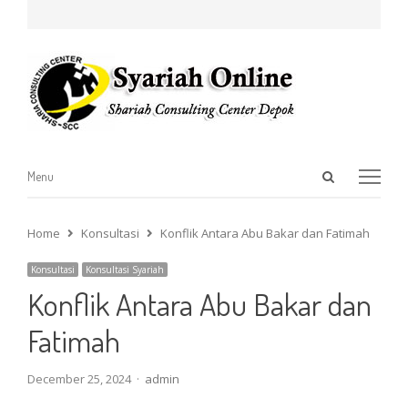
Open
Menu
Menu
search
panel
Home
Konsultasi
Konflik Antara Abu Bakar dan Fatimah
Konsultasi
Konsultasi Syariah
Konflik Antara Abu Bakar dan
Fatimah
Author
December 25, 2024
admin