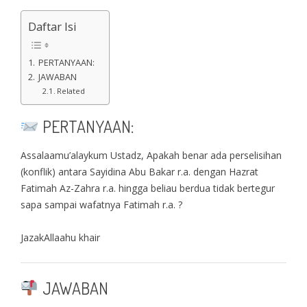
Daftar Isi
PERTANYAAN:
JAWABAN
Related
PERTANYAAN:
Assalaamu’alaykum Ustadz, Apakah benar ada perselisihan
(konflik) antara Sayidina Abu Bakar r.a. dengan Hazrat
Fatimah Az-Zahra r.a. hingga beliau berdua tidak bertegur
sapa sampai wafatnya Fatimah r.a. ?
JazakAllaahu khair
JAWABAN