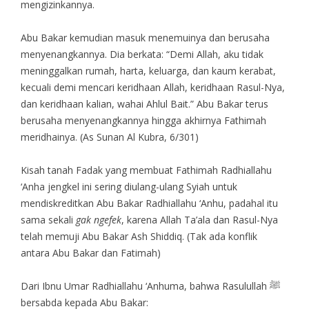
mengizinkannya.
Abu Bakar kemudian masuk menemuinya dan berusaha
menyenangkannya. Dia berkata: “Demi Allah, aku tidak
meninggalkan rumah, harta, keluarga, dan kaum kerabat,
kecuali demi mencari keridhaan Allah, keridhaan Rasul-Nya,
dan keridhaan kalian, wahai Ahlul Bait.” Abu Bakar terus
berusaha menyenangkannya hingga akhirnya Fathimah
meridhainya. (As Sunan Al Kubra, 6/301)
Kisah tanah Fadak yang membuat Fathimah Radhiallahu
‘Anha jengkel ini sering diulang-ulang Syiah untuk
mendiskreditkan Abu Bakar Radhiallahu ‘Anhu, padahal itu
sama sekali
gak ngefek
, karena Allah Ta’ala dan Rasul-Nya
telah memuji Abu Bakar Ash Shiddiq. (Tak ada konflik
antara Abu Bakar dan Fatimah)
Dari Ibnu Umar Radhiallahu ‘Anhuma, bahwa Rasulullah ﷺ
bersabda kepada Abu Bakar: