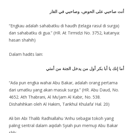
أنت صاحبي على الحوض، وصاحبي في الغار
“Engkau adalah sahabatku di haudh (telaga rasul di surga)
dan sahabatku di gua.” (HR. At Tirmidzi No. 3752, katanya:
hasan shahih)
Dalam hadits lain:
أما إنك يا أبا بكر أول من يدخل الجنة من أمتي
“Ada pun engka wahai Abu Bakar, adalah orang pertama
dari umatku yang akan masuk surga.” (HR. Abu Daud, No.
4652. Ath Thabrani, Al Mu’jam Al Kabir, No. 538.
Dishahihkan oleh Al Hakim, Tarikhul Khulafa’ Hal. 20)
Ali bin Abi Thalib Radhiallahu ‘Anhu sebagai tokoh yang
paling sentral dalam aqidah Syiah pun memuji Abu Bakar
sbb: