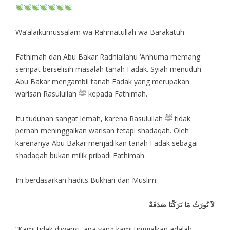
Wa’alaikumussalam wa Rahmatullah wa Barakatuh
Fathimah dan Abu Bakar Radhiallahu ‘Anhuma memang
sempat berselisih masalah tanah Fadak. Syiah menuduh
Abu Bakar mengambil tanah Fadak yang merupakan
warisan Rasulullah ﷺ kepada Fathimah.
Itu tuduhan sangat lemah, karena Rasulullah ﷺ tidak
pernah meninggalkan warisan tetapi shadaqah. Oleh
karenanya Abu Bakar menjadikan tanah Fadak sebagai
shadaqah bukan milik pribadi Fathimah.
Ini berdasarkan hadits Bukhari dan Muslim:
لاَ نُورَثُ مَا تَرَكْنَا صَدَقَةٌ
“Kami tidak diwarisi, apa yang kami tinggalkan adalah