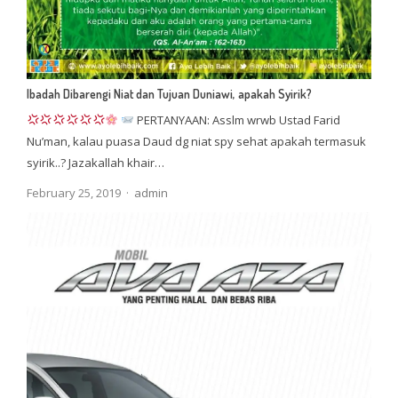
Ibadah Dibarengi Niat dan Tujuan Duniawi, apakah Syirik?
PERTANYAAN: Asslm wrwb Ustad Farid
Nu’man, kalau puasa Daud dg niat spy sehat apakah termasuk
syirik..? Jazakallah khair…
Author
February 25, 2019
admin