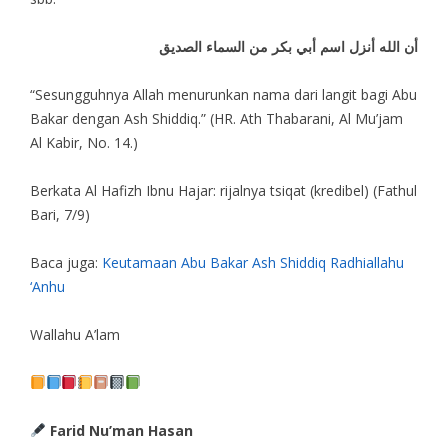
أن الله أنزل اسم أبي بكر من السماء الصديق
“Sesungguhnya Allah menurunkan nama dari langit bagi Abu
Bakar dengan Ash Shiddiq.” (HR. Ath Thabarani, Al Mu’jam
Al Kabir, No. 14.)
Berkata Al Hafizh Ibnu Hajar: rijalnya tsiqat (kredibel) (Fathul
Bari, 7/9)
Baca juga:
Keutamaan Abu Bakar Ash Shiddiq Radhiallahu
‘Anhu
Wallahu A’lam
Farid Nu’man Hasan