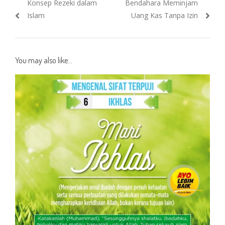
Previous
Next
Konsep Rezeki dalam
Bendahara Meminjam
navigation
post:
post:
Islam
Uang Kas Tanpa Izin
You may also like...