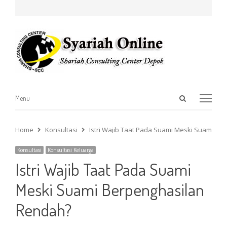
Open
Menu
Menu
search
panel
Home
Konsultasi
Istri Wajib Taat Pada Suami Meski Suami Be
Konsultasi
Konsultasi Keluarga
Istri Wajib Taat Pada Suami
Meski Suami Berpenghasilan
Rendah?