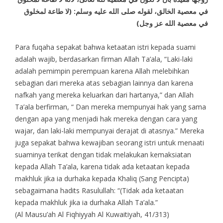
في معصية الخالق، لقوله صلى الله عليه وسلم: (لا طاعة لمخلوق
في معصية الله عز وجل)
Para fuqaha sepakat bahwa ketaatan istri kepada suami
adalah wajib, berdasarkan firman Allah Ta’ala, “Laki-laki
adalah pemimpin perempuan karena Allah melebihkan
sebagian dari mereka atas sebagian lainnya dan karena
nafkah yang mereka keluarkan dari hartanya,” dan Allah
Ta’ala berfirman, “ Dan mereka mempunyai hak yang sama
dengan apa yang menjadi hak mereka dengan cara yang
wajar, dan laki-laki mempunyai derajat di atasnya.” Mereka
juga sepakat bahwa kewajiban seorang istri untuk menaati
suaminya terikat dengan tidak melakukan kemaksiatan
kepada Allah Ta’ala, karena tidak ada ketaatan kepada
makhluk jika ia durhaka kepada Khaliq (Sang Pencipta)
sebagaimana hadits Rasulullah: “(Tidak ada ketaatan
kepada makhluk jika ia durhaka Allah Ta’ala.”
(Al Mausu’ah Al Fiqhiyyah Al Kuwaitiyah, 41/313)