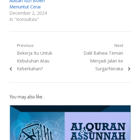
Alasan Istri Boleh
Menuntut Cerai
December 2, 2024
In "Konsultasi"
Post
Previous
Next
Previous
Next
Bekerja Itu Untuk
Dalil Bahwa Teman
navigation
post:
post:
Kebutuhan Atau
Menjadi Jalan ke
Keberkahan?
Surga/Neraka
You may also like...