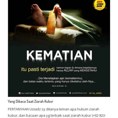
Yang Dibaca Saat Ziarah Kubur
PERTANYAAN Ustadz sy ditanya teman apa hukum ziarah
kubur..dan bacaan apa yg terbaik saat ziarah kubur (+62 823-