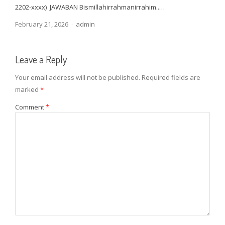
2202-xxxx) JAWABAN Bismillahirrahmanirrahim..…
Author
February 21, 2026
admin
Leave a Reply
Your email address will not be published.
Required fields are
marked
*
Comment
*