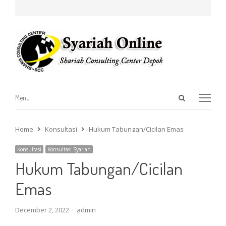
Open
Menu
Menu
search
panel
Home
Konsultasi
Hukum Tabungan/Cicilan Emas
Konsultasi
Konsultasi Syariah
Hukum Tabungan/Cicilan
Emas
Author
December 2, 2022
admin