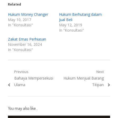
Related
Hukum Money Changer
Hukum Berhutang dalam
May 10, 2017
Jual Beli
In "Konsultasi"
May 12, 2019
In "Konsultasi"
Zakat Emas Perhiasan
November 16, 2024
In "Konsultasi"
Post
Previous
Next
Previous
Next
Bahaya Mempersekusi
Hukum Menjual Barang
navigation
post:
post:
Ulama
Titipan
You may also like...