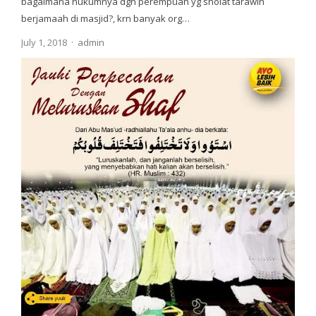
bagaimana hukumnya dgn perempuan yg sholat tarawih
berjamaah di masjid?, krn banyak org…
Author
July 1, 2018
admin