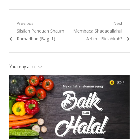
Post
Previous
Next
Previous
Next
Silsilah Panduan Shaum
Membaca Shadaqallahul
navigation
post:
post:
Ramadhan (Bag. 1)
‘Azhim, Bid’ahkah?
You may also like...