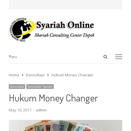
Open
Menu
Menu
search
panel
Home
Konsultasi
Hukum Money Changer
Konsultasi
Konsultasi Syariah
Hukum Money Changer
Author
May 10, 2017
admin