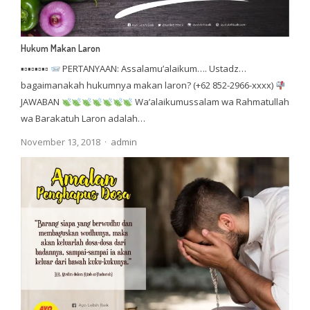
Hukum Makan Laron
▪▫▪▫▪▫▪▫
PERTANYAAN: Assalamu’alaikum…. Ustadz…
bagaimanakah hukumnya makan laron? (+62 852-2966-xxxx)
JAWABAN
Wa’alaikumussalam wa Rahmatullah
wa Barakatuh Laron adalah…
Author
November 13, 2018
admin