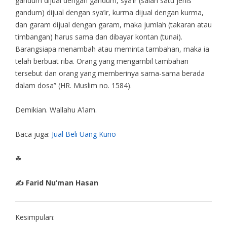
gandum dijual dengan gandum, sya’ir (salah satu jenis
gandum) dijual dengan sya’ir, kurma dijual dengan kurma,
dan garam dijual dengan garam, maka jumlah (takaran atau
timbangan) harus sama dan dibayar kontan (tunai).
Barangsiapa menambah atau meminta tambahan, maka ia
telah berbuat riba. Orang yang mengambil tambahan
tersebut dan orang yang memberinya sama-sama berada
dalam dosa” (HR. Muslim no. 1584).
Demikian. Wallahu A’lam.
Baca juga:
Jual Beli Uang Kuno
☘
✍ Farid Nu’man Hasan
Kesimpulan: