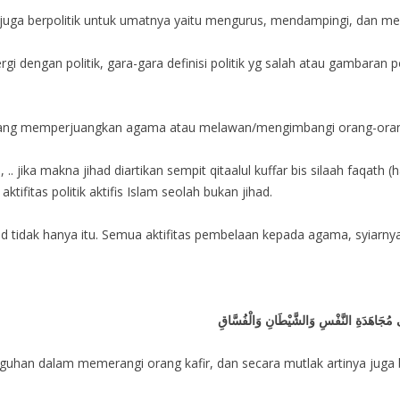
 juga berpolitik untuk umatnya yaitu mengurus, mendampingi, dan me
i dengan politik, gara-gara definisi politik yg salah atau gambaran p
yang memperjuangkan agama atau melawan/mengimbangi orang-orang se
, .. jika makna jihad diartikan sempit qitaalul kuffar bis silaah faqa
tifitas politik aktifis Islam seolah bukan jihad.
tidak hanya itu. Semua aktifitas pembelaan kepada agama, syiarnya, s
ى مُجَاهَدَةِ النَّفْسِ وَالشَّيْطَانِ وَالْفُسَّاقِ
gguhan dalam memerangi orang kafir, dan secara mutlak artinya juga