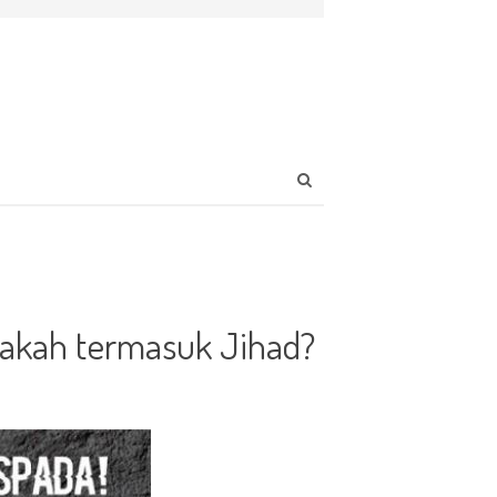
Open
search
panel
pakah termasuk Jihad?