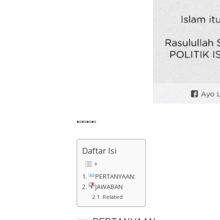
▪▫▪▫▪▫▪▫
Daftar Isi
PERTANYAAN:
JAWABAN
Related