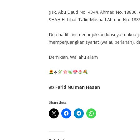
(HR. Abu Daud No. 4344. Ahmad No. 18830, da
SHAHIH. Lihat Ta’liq Musnad Ahmad No. 188
Dua hadits ini menunjukkan luasnya makna 
memperjuangkan syariat (walau perlahan), d
Demikian. Wallahu a’lam
☘
✍ Farid Nu’man Hasan
Share this: