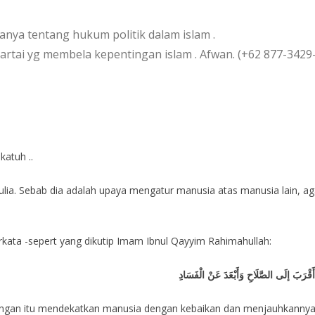
anya tentang hukum politik dalam islam .
artai yg membela kepentingan islam . Afwan. (+62 877-3429
atuh ..
u mulia. Sebab dia adalah upaya mengatur manusia atas manusia lain,
rkata -sepert yang dikutip Imam Ibnul Qayyim Rahimahullah:
قْرَبَ إلَى الصَّلَاحِ وَأَبْعَدَ عَنْ الْفَسَادِ
g dengan itu mendekatkan manusia dengan kebaikan dan menjauhkannya 