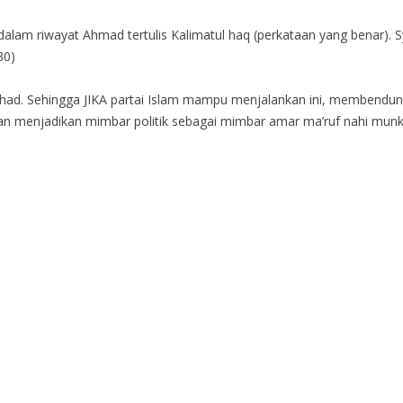
lam riwayat Ahmad tertulis Kalimatul haq (perkataan yang benar). S
30)
jihad. Sehingga JIKA partai Islam mampu menjalankan ini, membendu
an menjadikan mimbar politik sebagai mimbar amar ma’ruf nahi munka