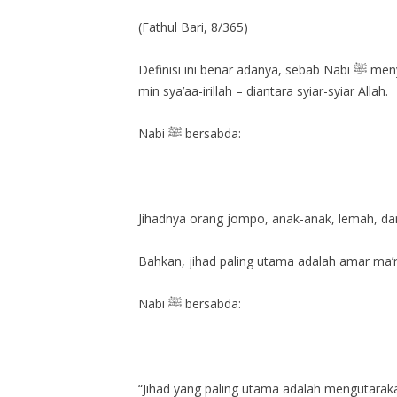
(Fathul Bari, 8/365)
Definisi ini benar adanya, sebab Nabi ﷺ menyebut jihad-nya kaum wanita, anak-anak, orang tua, dan lemah adalah haji. Sebab haji disebut dalam Al Qur’an:
min sya’aa-irillah – diantara syiar-syiar Allah.
Nabi ﷺ bersabda:
Jihadnya orang jompo, anak-anak, lemah, dan
Bahkan, jihad paling utama adalah amar ma’
Nabi ﷺ bersabda:
“Jihad yang paling utama adalah mengutaraka