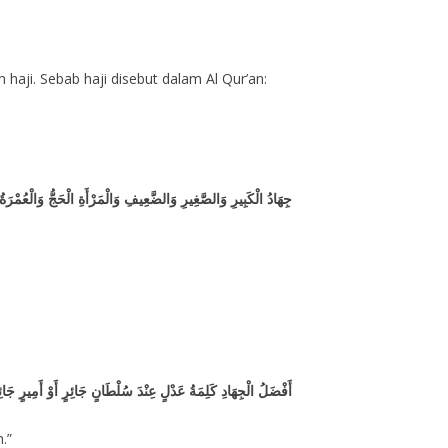
جِهَادُ الْكَبِيرِ وَالصَّغِيرِ وَالضَّعِيفِ وَالْمَرْأَةِ الْحَجُّ وَالْعُمْرَةُ
أَفْضَلُ الْجِهَادِ كَلِمَةُ عَدْلٍ عِنْدَ سُلْطَانٍ جَائِرٍ أَوْ أَمِيرٍ جَائِ
.”