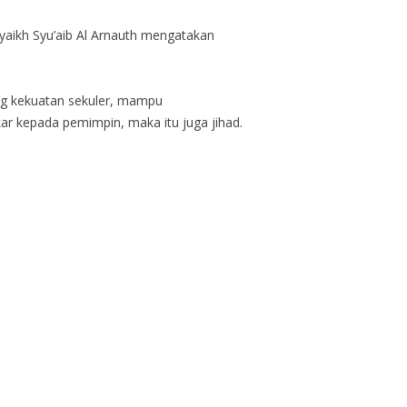
yaikh Syu’aib Al Arnauth mengatakan
ng kekuatan sekuler, mampu
r kepada pemimpin, maka itu juga jihad.