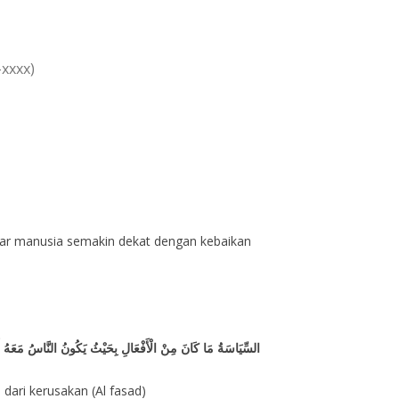
-xxxx)
 agar manusia semakin dekat dengan kebaikan
السِّيَاسَةُ مَا كَانَ مِنْ الْأَفْعَالِ بِحَيْثُ يَكُونُ النَّاسُ مَعَهُ أَ
dari kerusakan (Al fasad)