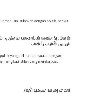
r manusia istilahkan dengan politik, berikut
فَلَا يُقَالُ : إنَّ السِّيَاسَةَ الْعَادِلَةَ مُخَالِفَةٌ لِمَا نَطَقَ بِهِ ،
ظَهَرَ بِهَذِهِ الْأَمَارَاتِ وَالْعَلَامَاتِ
politik yang adil itu bersesuaian dengan
a mengikuti istilah yang mereka buat.
كَانَتْ بَنُو إِسْرَائِيلَ تَسُوسُهُمْ الْأَنْبِيَاءُ