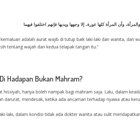
أة، وأن المرأة كلها عورة، إلا وجهها ويديها فإنهم اختلفوا فيهما
emaluan adalah aurat wajib di tutup baik laki-laki dan wanita, dan w
sih tentang wajah dan kedua telapak tangan itu.”
at Di Hadapan Bukan Mahram?
hissiyah, hanya boleh nampak bagi mahram saja. Lalu, dalam kead
an darurat, mendesak, ketika ada ancaman terhadap nyawa atau ker
aki-laki, dalam kondisi tidak ada dokter wanita atau sulit mendapatk