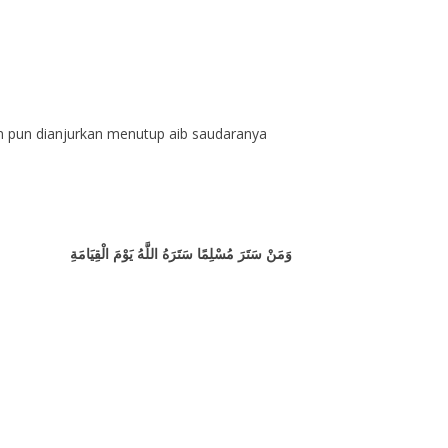
n pun dianjurkan menutup aib saudaranya
وَمَنْ سَتَرَ مُسْلِمًا سَتَرَهُ اللَّهُ يَوْمَ الْقِيَامَةِ