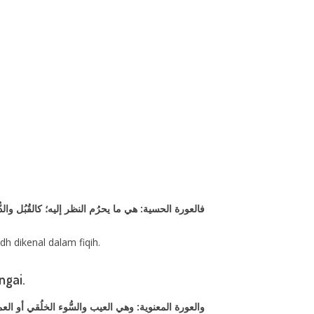
فالعورة الحسية: هي ما يحرُم النظر إليه؛ كالقُبُل وا
dh dikenal dalam fiqih.
ngai.
والعورة المعنوية: وهي العيب والسُّوء الخلُقي أو الع