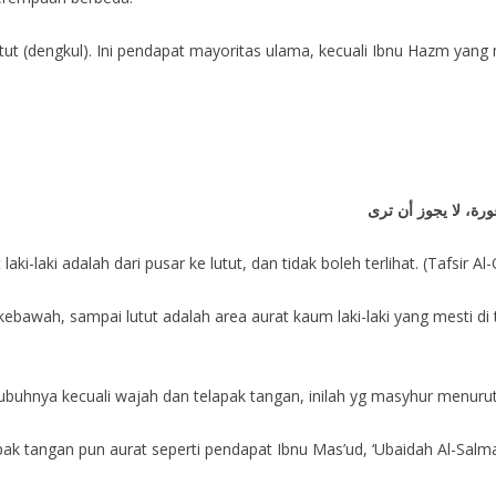
 lutut (dengkul). Ini pendapat mayoritas ulama, kecuali Ibnu Hazm yan
رة، لا يجوز أن ترى
aki adalah dari pusar ke lutut, dan tidak boleh terlihat. (Tafsir Al-Q
bawah, sampai lutut adalah area aurat kaum laki-laki yang mesti di tu
 tubuhnya kecuali wajah dan telapak tangan, inilah yg masyhur menuru
 tangan pun aurat seperti pendapat Ibnu Mas’ud, ‘Ubaidah Al-Salmani