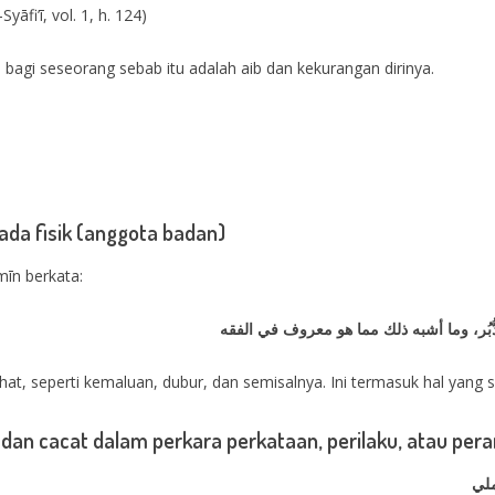
āfi’ī, vol. 1, h. 124)
bagi seseorang sebab itu adalah aib dan kekurangan dirinya.
 pada fisik (anggota badan)
mīn berkata:
لدُّبُر، وما أشبه ذلك مما هو معروف في الفقه
hat, seperti kemaluan, dubur, dan semisalnya. Ini termasuk hal yang s
b dan cacat dalam perkara perkataan, perilaku, atau pera
ملي