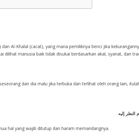
dan Al-Khalal (cacat), yang mana pemiliknya benci jika kekurangann
dilihat manusia baik tidak disukai berdasarkan akal, syariat, dan trad
eseorang dan dia malu jika terbuka dan terlihat oleh orang lain, itula
النظر إليه
emua hal yang wajib ditutup dan haram memandangnya.