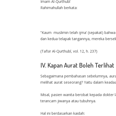
Imam Al-Qurthubī
Rahimahullah berkata:
“Kaum muslimin telah ijma’ (sepakat) bahwa k
dan kedua telapak tangannya, mereka berseli
(Tafsir Al-Qurthubī, vol. 12, h. 237)
IV. Kapan Aurat Boleh Terlih
Sebagaimana pembahasan sebelumnya, aurat 
melihat aurat seseorang? Yaitu dalam keada
Misal, pasien wanita berobat kepada dokter l
terancam jiwanya atau tubuhnya.
Hal ini berdasarkan kaidah: