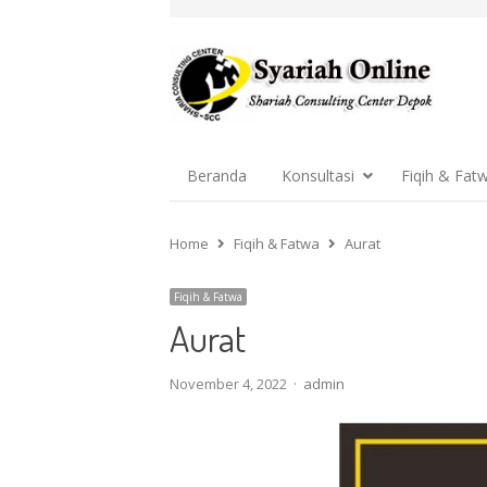
Beranda
Konsultasi
Fiqih & Fat
Home
Fiqih & Fatwa
Aurat
Fiqih & Fatwa
Aurat
Author
November 4, 2022
admin