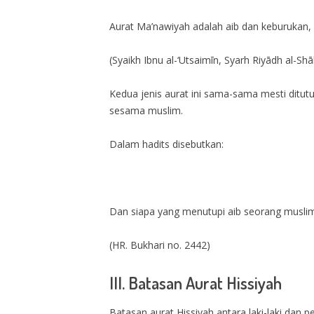
Aurat Ma’nawiyah adalah aib dan keburukan, ba
(Syaikh Ibnu al-‘Utsaimīn, Syarh Riyādh al-Shāli
Kedua jenis aurat ini sama-sama mesti ditu
sesama muslim.
Dalam hadits disebutkan:
Dan siapa yang menutupi aib seorang muslim
(HR. Bukhari no. 2442)
III. Batasan Aurat Hissiyah
Batasan aurat Hissiyah antara laki-laki dan