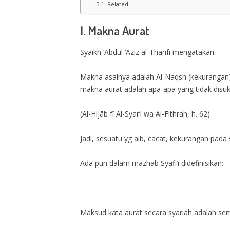
Related
I. Makna Aurat
Syaikh ‘Abdul ‘Azīz al-Tharīfī mengatakan:
Makna asalnya adalah Al-Naqsh (kekurangan) 
makna aurat adalah apa-apa yang tidak disukai 
(Al-Hijāb fî Al-Syar’i wa Al-Fithrah, h. 62)
Jadi, sesuatu yg aib, cacat, kekurangan pada s
Ada pun dalam mazhab Syafi’i didefinisikan:
Maksud kata aurat secara syariah adalah s