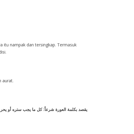
ya itu nampak dan tersingkap. Termasuk
isi.
h aurat.
يقصد بكلمة العورة شرعاً: كل ما يجب ستره أو يحرم 