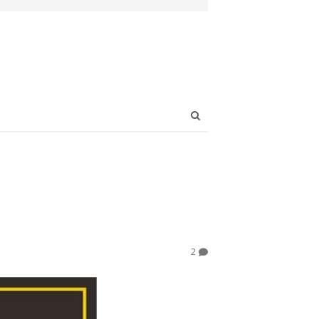
Open
search
panel
2