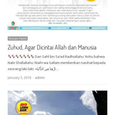
Mutiara Hadits
Zuhud, Agar Dicintai Allah dan Manusia
Dari Sahl bin Sa’ad Radhiallahu ‘Anhu bahwa
Nabi Shallallahu ‘Alaihi wa Sallam memberikan nasihat kepada
seorang laki-laki: «ازْهَدْ فِي الدُّنْيَا…
Author
January 5, 2019
admin