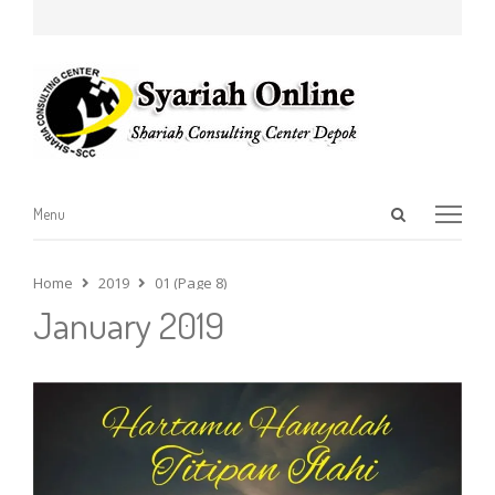
Open
Menu
Menu
search
panel
Home
2019
01 (Page 8)
January 2019