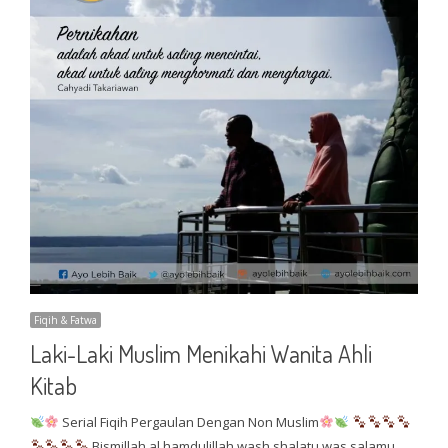
Fiqih & Fatwa
Laki-Laki Muslim Menikahi Wanita Ahli
Kitab
Serial Fiqih Pergaulan Dengan Non Muslim
Bismillah al hamdulillah wash shalatu was salamu