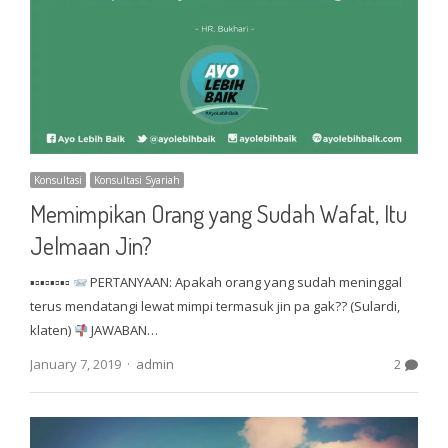
Konsultasi
Konsultasi Syariah
Memimpikan Orang yang Sudah Wafat, Itu
Jelmaan Jin?
▪▫▪▫▪▫▪▫
PERTANYAAN: Apakah orang yang sudah meninggal
terus mendatangi lewat mimpi termasuk jin pa gak?? (Sulardi,
klaten)
JAWABAN…
Author
January 7, 2019
admin
2