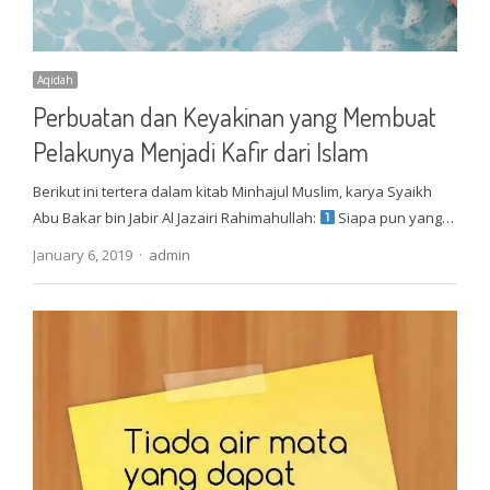
Aqidah
Perbuatan dan Keyakinan yang Membuat
Pelakunya Menjadi Kafir dari Islam
Berikut ini tertera dalam kitab Minhajul Muslim, karya Syaikh
Abu Bakar bin Jabir Al Jazairi Rahimahullah:
Siapa pun yang…
Author
January 6, 2019
admin