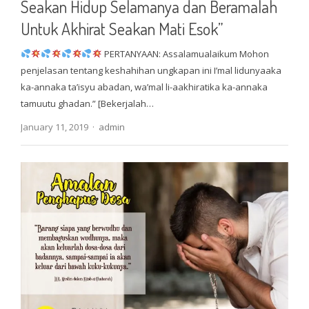
Seakan Hidup Selamanya dan Beramalah
Untuk Akhirat Seakan Mati Esok”
PERTANYAAN: Assalamualaikum Mohon
penjelasan tentang keshahihan ungkapan ini I’mal lidunyaaka
ka-annaka ta’isyu abadan, wa’mal li-aakhiratika ka-annaka
tamuutu ghadan.” [Bekerjalah…
Author
January 11, 2019
admin