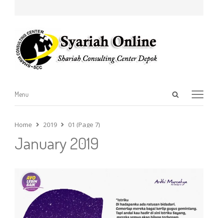
Open
Menu
Menu
search
panel
Home
2019
01 (Page 7)
January 2019