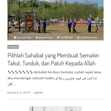
Hikmah
Pilihlah Sahabat yang Membuat Semakin
Takut, Tunduk, dan Patuh Kepada Allah
Abdullah bin Busr berkata: sudah sejak lama
aku mendengar sebuah hadits: إذا كنت في قوم عشرين رجلا أو
أقل…
Author
January 9, 2019
admin