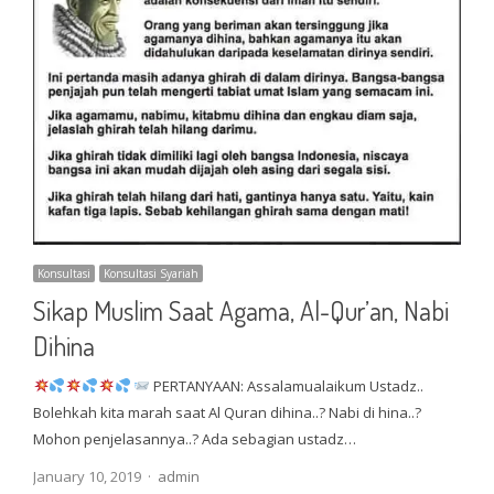
Konsultasi
Konsultasi Syariah
Sikap Muslim Saat Agama, Al-Qur’an, Nabi
Dihina
PERTANYAAN: Assalamualaikum Ustadz..
Bolehkah kita marah saat Al Quran dihina..? Nabi di hina..?
Mohon penjelasannya..? Ada sebagian ustadz…
Author
January 10, 2019
admin