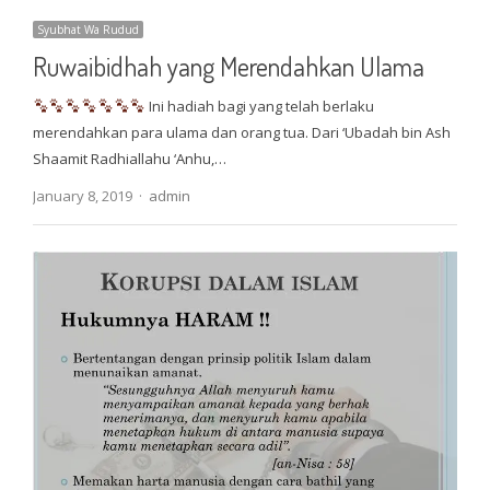
Syubhat Wa Rudud
Ruwaibidhah yang Merendahkan Ulama
Ini hadiah bagi yang telah berlaku
merendahkan para ulama dan orang tua. Dari ‘Ubadah bin Ash
Shaamit Radhiallahu ‘Anhu,…
Author
January 8, 2019
admin