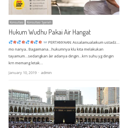
Konsultasi
Konsultasi Syariah
Hukum Wudhu Pakai Air Hangat
PERTANYAAN: Assalamualaikum ustadz…
mo nanya.. Bagaimana…hukumnya klu kita melakukan
tayamum…sedangkan àir adanya dingin…krn suhu yg dingin
krn memang letak…
Author
January 10, 2019
admin