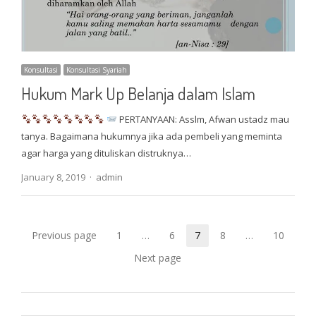
Konsultasi
Konsultasi Syariah
Hukum Mark Up Belanja dalam Islam
PERTANYAAN: Asslm, Afwan ustadz mau
tanya. Bagaimana hukumnya jika ada pembeli yang meminta
agar harga yang dituliskan distruknya…
Author
January 8, 2019
admin
Posts
Previous page
1
…
6
7
8
…
10
Page
Page
Page
Page
Page
pagination
Next page