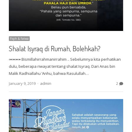
Fiqih & Fatwa
Shalat Isyraq di Rumah, Bolehkah?
▫▪▫▪▫▪▫▪ Bismillahirrahmanirrahim .. Sebelumnya kita perhatikan
dulu, beberapa riwayat tentang shalat Isyraq. Dari Anas bin
Malik Radhiallahu ‘Anhu, bahwa Rasulullah…
Author
January 9, 2019
admin
2