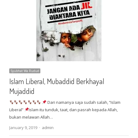
Syubhat Wa Rudud
Islam Liberal, Mubaddid Berkhayal
Mujaddid
Dari namanya saja sudah salah, “Islam
Liberal”
Islam itu tunduk, taat, dan pasrah kepada Allah,
bukan melawan Allah…
Author
January 9, 2019
admin