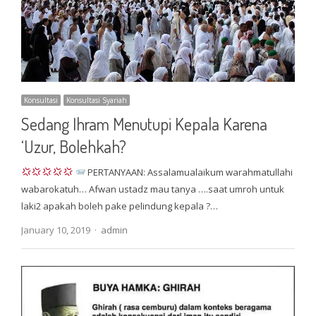
Konsultasi
Konsultasi Syariah
Sedang Ihram Menutupi Kepala Karena
‘Uzur, Bolehkah?
PERTANYAAN: Assalamualaikum warahmatullahi
wabarokatuh… Afwan ustadz mau tanya ….saat umroh untuk
laki2 apakah boleh pake pelindung kepala ?…
Author
January 10, 2019
admin