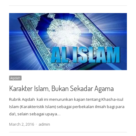
Aqidah
Karakter Islam, Bukan Sekadar Agama
Rubrik Aqidah kali ini menurunkan kajian tentang Khasha-isul
Islam (Karakteristik Islam) sebagai perbekalan ilmiah bagi para
da’i, selain sebagai upaya…
Author
March 2, 2016
admin