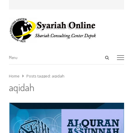
Open
Menu
Menu
search
panel
Home
Posts tagged:
aqidah
aqidah