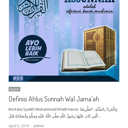
Aqidah
Definisi Ahlus Sunnah Wal Jama’ah
Berkata Syaikh Muhammad Khalil Haras: وَالْمُرَادُ بِالسُّنَّةِ : الطَّرِيقَةُ
الَّتِي كَانَ عَلَيْهَا رَسُولُ اللَّهِ صَلَّى اللَّهُ عَلَيْهِ وَسَلَّمَ وَأَصَحْابُهُ قَبْلَ…
Author
April 5, 2019
admin