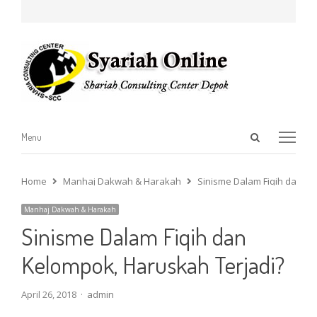
Open
Menu
Menu
search
panel
Home
Manhaj Dakwah & Harakah
Sinisme Dalam Fiqih dan Ke
Manhaj Dakwah & Harakah
Sinisme Dalam Fiqih dan
Kelompok, Haruskah Terjadi?
Author
April 26, 2018
admin