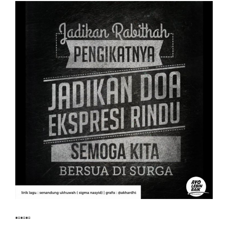
▪▫▪▫▪▫