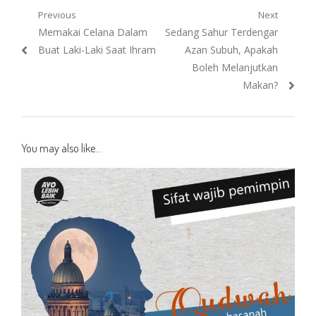
Post
Previous
Next
Previous
Next
Memakai Celana Dalam
Sedang Sahur Terdengar
navigation
post:
post:
Buat Laki-Laki Saat Ihram
Azan Subuh, Apakah
Boleh Melanjutkan
Makan?
You may also like...