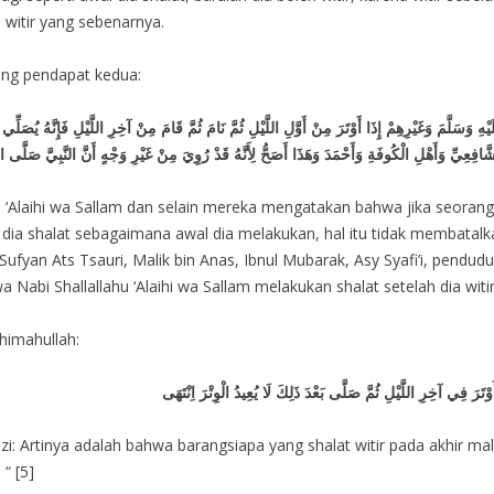
h witir yang sebenarnya.
ang pendapat kedua:
وَسَلَّمَ وَغَيْرِهِمْ إِذَا أَوْتَرَ مِنْ أَوَّلِ اللَّيْلِ ثُمَّ نَامَ ثُمَّ قَامَ مِنْ آخِرِ اللَّيْلِ فَإِنَّهُ يُصَلِّي
فِعِيِّ وَأَهْلِ الْكُوفَةِ وَأَحْمَدَ وَهَذَا أَصَحُّ لِأَنَّهُ قَدْ رُوِيَ مِنْ غَيْرِ وَجْهٍ أَنَّ النَّبِيَّ صَلَّى اللّ
u ‘Alaihi wa Sallam dan selain mereka mengatakan bahwa jika seoran
ka dia shalat sebagaimana awal dia melakukan, hal itu tidak membatalka
 Sufyan Ats Tsauri, Malik bin Anas, Ibnul Mubarak, Asy Syafi’i, pendu
wa Nabi Shallallahu ‘Alaihi wa Sallam melakukan shalat setelah dia witir
himahullah:
تَرَ فِي آخِرِ اللَّيْلِ ثُمَّ صَلَّى بَعْدَ ذَلِكَ لَا يُعِيدُ الْوِتْرَ اِنْتَهَى
adzi: Artinya adalah bahwa barangsiapa yang shalat witir pada akhir 
“ [5]