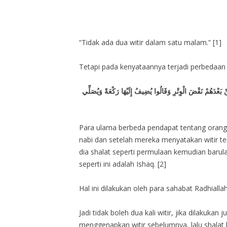
“Tidak ada dua witir dalam satu malam.” [1]
Tetapi pada kenyataannya terjadi perbedaan 
 بَعْدَهُمْ نَقْضَ الْوِتْرِ وَقَالُوا يُضِيفُ إِلَيْهَا رَكْعَةً وَيُصَلِّي
Para ulama berbeda pendapat tentang orang y
nabi dan setelah mereka menyatakan witir te
dia shalat seperti permulaan kemudian barula
seperti ini adalah Ishaq. [2]
Hal ini dilakukan oleh para sahabat Radhialla
Jadi tidak boleh dua kali witir, jika dilakuk
menggenapkan witir sebelumnya, lalu shalat l