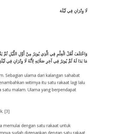
لَا وِتْرَانِ فِي لَيْلَة
وَاخْتَلَفَ أَهْلُ الْعِلْمِ فِي الَّذِي يُوتِرُ مِنْ أَوَّلِ اللَّيْلِ ثُمَّ 
مَا بَدَا لَهُ ثُمَّ يُوتِرُ فِي آخِرِ صَلَاتِهِ لِأَنَّهُ لَا وِتْرَانِ فِي لَيْل
am. Sebagian ulama dari kalangan sahabat
ambahkan witirnya itu satu rakaat lagi lalu
pada satu malam. Ulama yang berpendapat
. [3]
 dia memulai dengan satu rakaat untuk
belumnya sudah digenapkan dengan satu rakaat