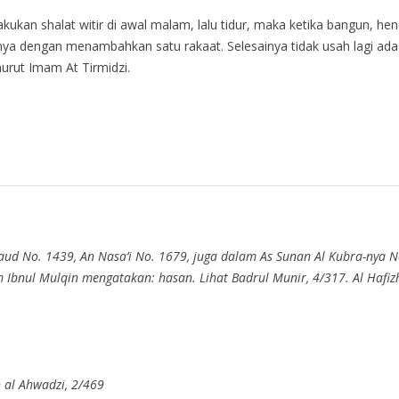
akukan shalat witir di awal malam, lalu tidur, maka ketika bangun, he
ya dengan menambahkan satu rakaat. Selesainya tidak usah lagi ada w
urut Imam At Tirmidzi.
 Daud No. 1439, An Nasa’i No. 1679, juga dalam As Sunan Al Kubra-nya
 Ibnul Mulqin mengatakan: hasan. Lihat Badrul Munir, 4/317. Al Hafi
 al Ahwadzi, 2/469