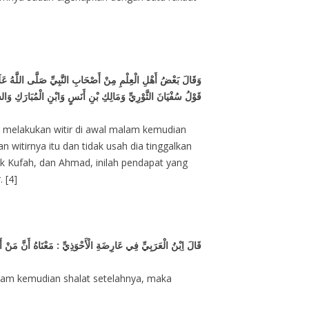
وَقَالَ بَعْضُ أَهْلِ الْعِلْمِ مِنْ أَصْحَابِ النَّبِيِّ صَلَّى اللَّهُ عَلَيْهِ 
قَوْلُ سُفْيَانَ الثَّوْرِيِّ وَمَالِكِ بْنِ أَنَسٍ وَابْنِ الْمُبَارَكِ وَالشَّا
g melakukan witir di awal malam kemudian
n witirnya itu dan tidak usah dia tinggalkan
duk Kufah, dan Ahmad, inilah pendapat yang
. [4]
قَالَ اِبْنُ الْعَرَبِيِّ فِي عَارِضَةِ الْأَحْوَذِيِّ : مَعْنَاهُ أَنَّ مَنْ أَوْ
malam kemudian shalat setelahnya, maka