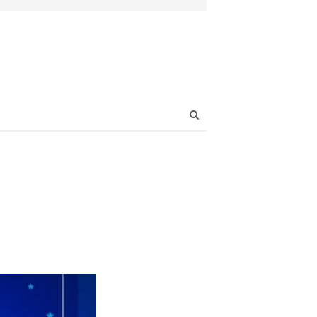
Open
search
panel