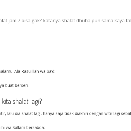
alat jam 7 bisa gak? katanya shalat dhuha pun sama kaya t
alamu ‘Ala Rasulillah wa ba’d:
ya buat berseri.
kita shalat lagi?
r, lalu dia shalat lagi, hanya saja tidak diakhiri dengan witir lagi seb
laihi wa Sallam bersabda: