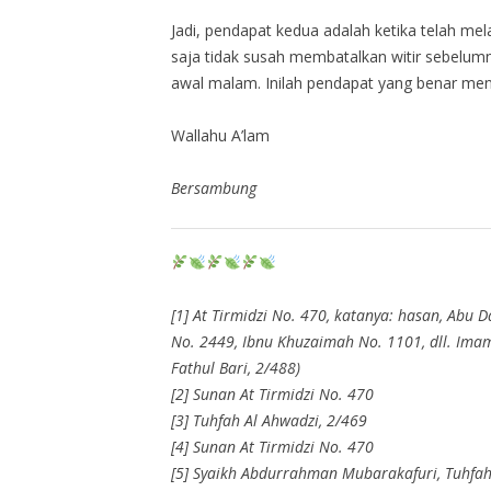
Jadi, pendapat kedua adalah ketika telah mel
saja tidak susah membatalkan witir sebelumn
awal malam. Inilah pendapat yang benar men
Wallahu A’lam
Bersambung
[1] At Tirmidzi No. 470, katanya: hasan, Abu
No. 2449, Ibnu Khuzaimah No. 1101, dll. Imam
Fathul Bari, 2/488)
[2] Sunan At Tirmidzi No. 470
[3] Tuhfah Al Ahwadzi, 2/469
[4] Sunan At Tirmidzi No. 470
[5] Syaikh Abdurrahman Mubarakafuri, Tuhfah