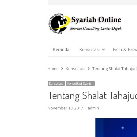
Beranda
Konsultasi
Fiqih & Fat
Home
Konsultasi
Tentang Shalat Tahajud 
Konsultasi
Konsultasi Syariah
Tentang Shalat Tahajud
Author
November 10, 2017
admin