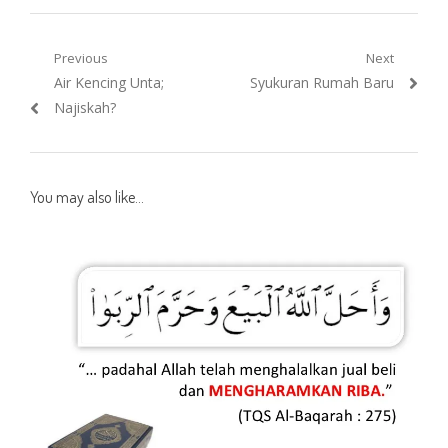
Post
Previous
Next
Previous
Next
Air Kencing Unta;
Syukuran Rumah Baru
navigation
post:
post:
Najiskah?
You may also like...