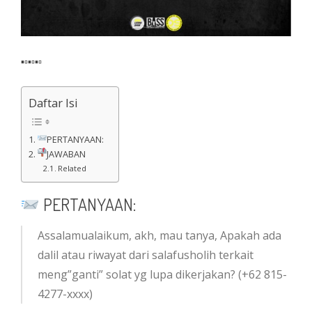
▪▫▪▫▪▫
Daftar Isi
PERTANYAAN:
JAWABAN
Related
PERTANYAAN:
Assalamualaikum, akh, mau tanya, Apakah ada
dalil atau riwayat dari salafusholih terkait
meng”ganti” solat yg lupa dikerjakan? (+62 815-
4277-xxxx)