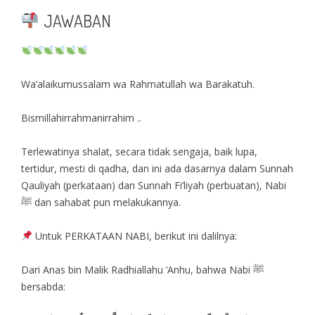
JAWABAN
Wa’alaikumussalam wa Rahmatullah wa Barakatuh.
Bismillahirrahmanirrahim ..
Terlewatinya shalat, secara tidak sengaja, baik lupa,
tertidur, mesti di qadha, dan ini ada dasarnya dalam Sunnah
Qauliyah (perkataan) dan Sunnah Fi’liyah (perbuatan), Nabi
ﷺ dan sahabat pun melakukannya.
Untuk PERKATAAN NABI, berikut ini dalilnya:
Dari Anas bin Malik Radhiallahu ‘Anhu, bahwa Nabi ﷺ
bersabda: