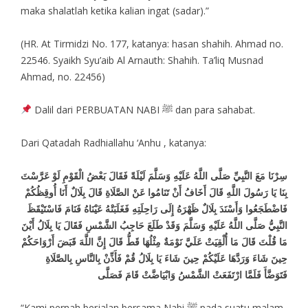
maka shalatlah ketika kalian ingat (sadar).”
(HR. At Tirmidzi No. 177, katanya: hasan shahih. Ahmad no.
22546. Syaikh Syu’aib Al Arnauth: Shahih. Ta’liq Musnad
Ahmad, no. 22456)
Dalil dari PERBUATAN NABI ﷺ dan para sahabat.
Dari Qatadah Radhiallahu ‘Anhu , katanya:
سِرْنَا مَعَ النَّبِيِّ صَلَّى اللَّهُ عَلَيْهِ وَسَلَّمَ لَيْلَةً فَقَالَ بَعْضُ الْقَوْمِ لَوْ عَرَّسْتَ
بِنَا يَا رَسُولَ اللَّهِ قَالَ أَخَافُ أَنْ تَنَامُوا عَنْ الصَّلَاةِ قَالَ بِلَالٌ أَنَا أُوقِظُكُمْ
فَاضْطَجَعُوا وَأَسْنَدَ بِلَالٌ ظَهْرَهُ إِلَى رَاحِلَتِهِ فَغَلَبَتْهُ عَيْنَاهُ فَنَامَ فَاسْتَيْقَظَ
النَّبِيُّ صَلَّى اللَّهُ عَلَيْهِ وَسَلَّمَ وَقَدْ طَلَعَ حَاجِبُ الشَّمْسِ فَقَالَ يَا بِلَالُ أَيْنَ
مَا قُلْتَ قَالَ مَا أُلْقِيَتْ عَلَيَّ نَوْمَةٌ مِثْلُهَا قَطُّ قَالَ إِنَّ اللَّهَ قَبَضَ أَرْوَاحَكُمْ
حِينَ شَاءَ وَرَدَّهَا عَلَيْكُمْ حِينَ شَاءَ يَا بِلَالُ قُمْ فَأَذِّنْ بِالنَّاسِ بِالصَّلَاةِ
فَتَوَضَّأَ فَلَمَّا ارْتَفَعَتْ الشَّمْسُ وَابْيَاضَّتْ قَامَ فَصَلَّى
“Kami pernah berjalan bersama Nabi ﷺ pada suatu malam.