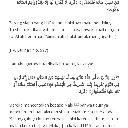
مَنْ نَسِيَ صَلَاةً فَلْيُصَلِّ إِذَا ذَكَرَهَا لَا كَفَّارَةَ لَهَا إِلَّا ذَلِكَ{وَأَقِمْ الصَّلَاةَ
لِذِكْرِي}
Barang siapa yang LUPA dari shalatnya maka hendaknya
dia shalat ketika ingat, tidak ada tebusannya kecuali dengan
itu (Allah berfirman: “dirikanlah shalat untuk mengingatKu”).
(HR. Bukhari No. 597)
Dari Abu Qatadah Radhiallahu ‘Anhu, katanya:
ذَكَرُوا لِلنَّبِيِّ صَلَّى اللَّهُ عَلَيْهِ وَسَلَّمَ نَوْمَهُمْ عَنْ الصَّلَاةِ فَقَالَ إِنَّهُ لَيْسَ
فِي النَّوْمِ تَفْرِيطٌ إِنَّمَا التَّفْرِيطُ فِي الْيَقَظَةِ فَإِذَا نَسِيَ أَحَدُكُمْ صَلَاةً أَوْ
نَامَ عَنْهَا فَلْيُصَلِّهَا إِذَا ذَكَرَهَا
Mereka menceritakan kepada Nabi ﷺ bahwa tidurnya
mereka membuat lalai dari shalat. Maka Beliau bersabda:
“Sesungguhnya bukan termasuk lalai karena tertidur, lalai itu
adalah ketika terjaga. Maka, jika kalian LUPA atau tertidur