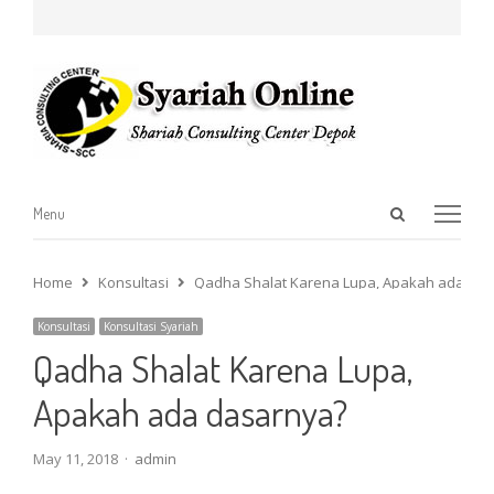
Open
Menu
Menu
search
panel
Home
Konsultasi
Qadha Shalat Karena Lupa, Apakah ada das
Konsultasi
Konsultasi Syariah
Qadha Shalat Karena Lupa,
Apakah ada dasarnya?
Author
May 11, 2018
admin