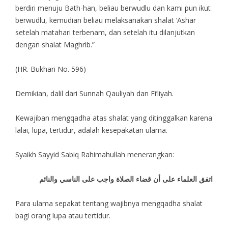
berdiri menuju Bath-han, beliau berwudlu dan kami pun ikut
berwudlu, kemudian beliau melaksanakan shalat ‘Ashar
setelah matahari terbenam, dan setelah itu dilanjutkan
dengan shalat Maghrib.”
(HR. Bukhari No. 596)
Demikian, dalil dari Sunnah Qauliyah dan Fi’liyah.
Kewajiban mengqadha atas shalat yang ditinggalkan karena
lalai, lupa, tertidur, adalah kesepakatan ulama.
Syaikh Sayyid Sabiq Rahimahullah menerangkan:
اتفق العلماء على أن قضاء الصلاة واجب على الناسي والنائم
Para ulama sepakat tentang wajibnya mengqadha shalat
bagi orang lupa atau tertidur.