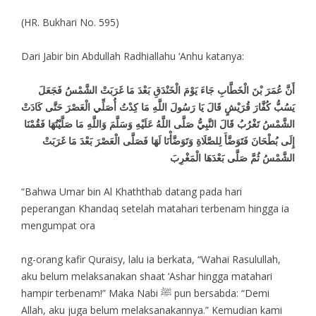
(HR. Bukhari No. 595)
Dari Jabir bin Abdullah Radhiallahu ‘Anhu katanya:
أَنَّ عُمَرَ بْنَ الْخَطَّابِ جَاءَ يَوْمَ الْخَنْدَقِ بَعْدَ مَا غَرَبَتْ الشَّمْسُ فَجَعَلَ
يَسُبُّ كُفَّارَ قُرَيْشٍ قَالَ يَا رَسُولَ اللَّهِ مَا كِدْتُ أُصَلِّي الْعَصْرَ حَتَّى كَادَتْ
الشَّمْسُ تَغْرُبُ قَالَ النَّبِيُّ صَلَّى اللَّهُ عَلَيْهِ وَسَلَّمَ وَاللَّهِ مَا صَلَّيْتُهَا فَقُمْنَا
إِلَى بُطْحَانَ فَتَوَضَّأَ لِلصَّلَاةِ وَتَوَضَّأْنَا لَهَا فَصَلَّى الْعَصْرَ بَعْدَ مَا غَرَبَتْ
الشَّمْسُ ثُمَّ صَلَّى بَعْدَهَا الْمَغْرِبَ
“Bahwa Umar bin Al Khaththab datang pada hari
peperangan Khandaq setelah matahari terbenam hingga ia
mengumpat ora
ng-orang kafir Quraisy, lalu ia berkata, “Wahai Rasulullah,
aku belum melaksanakan shaat ‘Ashar hingga matahari
hampir terbenam!” Maka Nabi ﷺ pun bersabda: “Demi
Allah, aku juga belum melaksanakannya.” Kemudian kami