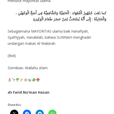
menurut mayoritas ulama.
كما ذَهَبَ جُمْهُورُ الْفُقَهَاءِ : الْحَنَفِيَّةُ وَالشَّافِعِيَّةُ فِي أَصَحِّ الْوَجْهَيْنِ ،
وَالْحَنَابِلَةُ : إِلَى أَنَّهُ يُسْتَحَبُّ لِمَنْ حَضَرَ طَعَامَ الْوَكِيرَةِ
Sebagaimana MAYORITAS ulama baik Hanafiyah,
Syafi’iyyah, Hanabilah, bahwa SUNNAH menghadiri
undangan makan Al Wakiirah.
(Ibid)
Demikian. Wallahu a’lam
✍ Farid Nu’man Hasan
Share this: