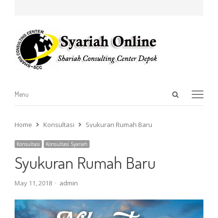
Open
Menu
Menu
search
panel
Home
Konsultasi
Syukuran Rumah Baru
Konsultasi
Konsultasi Syariah
Syukuran Rumah Baru
Author
May 11, 2018
admin