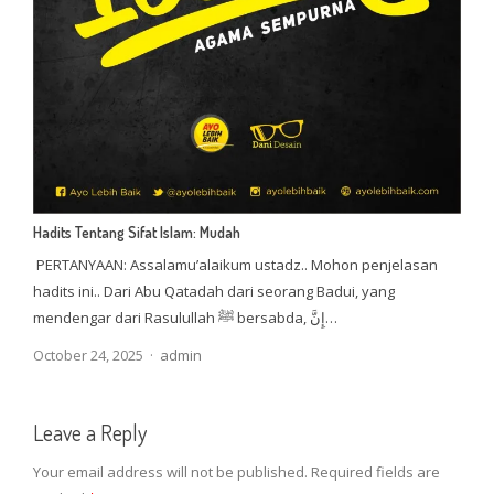
Hadits Tentang Sifat Islam: Mudah
PERTANYAAN: Assalamu’alaikum ustadz.. Mohon penjelasan
hadits ini.. Dari Abu Qatadah dari seorang Badui, yang
mendengar dari Rasulullah ﷺ bersabda, إِنَّ…
Author
October 24, 2025
admin
Leave a Reply
Your email address will not be published.
Required fields are