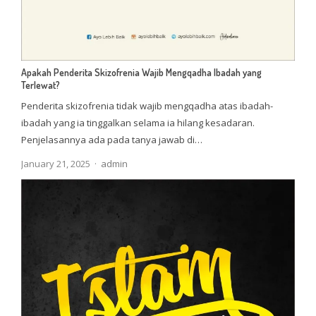
Apakah Penderita Skizofrenia Wajib Mengqadha Ibadah yang
Terlewat?
Penderita skizofrenia tidak wajib mengqadha atas ibadah-
ibadah yang ia tinggalkan selama ia hilang kesadaran.
Penjelasannya ada pada tanya jawab di…
Author
January 21, 2025
admin