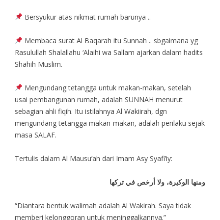
Bersyukur atas nikmat rumah barunya ..
Membaca surat Al Baqarah itu Sunnah .. sbgaimana yg
Rasulullah Shalallahu ‘Alaihi wa Sallam ajarkan dalam hadits
Shahih Muslim.
Mengundang tetangga untuk makan-makan, setelah
usai pembangunan rumah, adalah SUNNAH menurut
sebagian ahli fiqih. Itu istilahnya Al Wakiirah, dgn
mengundang tetangga makan-makan, adalah perilaku sejak
masa SALAF.
Tertulis dalam Al Mausu’ah dari Imam Asy Syafi’iy:
ومنها الوكيرة، ولا أرخص في تركها
“Diantara bentuk walimah adalah Al Wakirah. Saya tidak
memberi kelonggoran untuk meninggalkannya.”