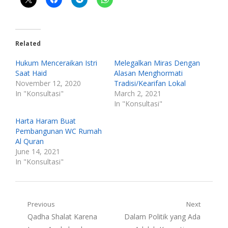
Related
Hukum Menceraikan Istri
Melegalkan Miras Dengan
Saat Haid
Alasan Menghormati
November 12, 2020
Tradisi/Kearifan Lokal
In "Konsultasi"
March 2, 2021
In "Konsultasi"
Harta Haram Buat
Pembangunan WC Rumah
Al Quran
June 14, 2021
In "Konsultasi"
Post
Previous
Next
Previous
Next
Qadha Shalat Karena
Dalam Politik yang Ada
navigation
post:
post: