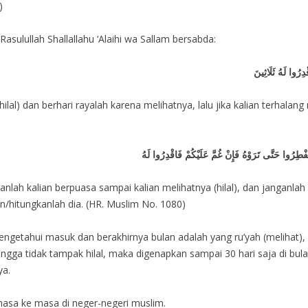
)
sulullah Shallallahu ‘Alaihi wa Sallam bersabda:
ِرُوا لَهُ ثَلَاثِينَ
lal) dan berhari rayalah karena melihatnya, lalu jika kalian terhalang
ْطِرُوا حَتَّى تَرَوْهُ فَإِنْ غُمَّ عَلَيْكُمْ فَاقْدِرُوا لَهُ
nlah kalian berpuasa sampai kalian melihatnya (hilal), dan janganlah 
an/hitungkanlah dia. (HR. Muslim No. 1080)
ngetahui masuk dan berakhirnya bulan adalah yang ru’yah (melihat),
hingga tidak tampak hilal, maka digenapkan sampai 30 hari saja di bu
inya.
masa ke masa di neger-negeri muslim.