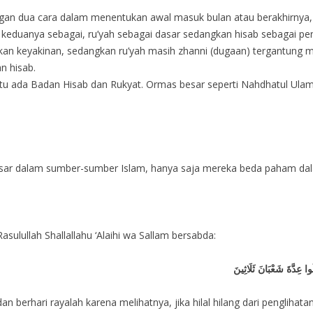
gan dua cara dalam menentukan awal masuk bulan atau berakhirnya, yai
eduanya sebagai, ru’yah sebagai dasar sedangkan hisab sebagai pen
gkan keyakinan, sedangkan ru’yah masih zhanni (dugaan) tergantung 
n hisab.
na itu ada Badan Hisab dan Rukyat. Ormas besar seperti Nahdhatul 
i dasar dalam sumber-sumber Islam, hanya saja mereka beda paham da
sulullah Shallallahu ‘Alaihi wa Sallam bersabda:
ُوا عِدَّةَ شَعْبَانَ ثَلَاثِينَ
 dan berhari rayalah karena melihatnya, jika hilal hilang dari pengli