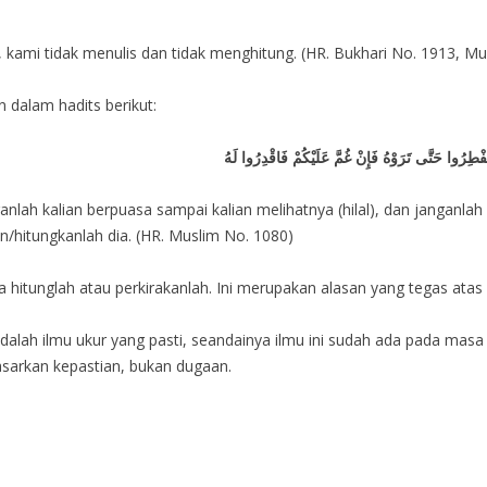
ami tidak menulis dan tidak menghitung. (HR. Bukhari No. 1913, Mus
 dalam hadits berikut:
ْطِرُوا حَتَّى تَرَوْهُ فَإِنْ غُمَّ عَلَيْكُمْ فَاقْدِرُوا لَهُ
nlah kalian berpuasa sampai kalian melihatnya (hilal), dan janganlah 
an/hitungkanlah dia. (HR. Muslim No. 1080)
hitunglah atau perkirakanlah. Ini merupakan alasan yang tegas atas
dalah ilmu ukur yang pasti, seandainya ilmu ini sudah ada pada mas
sarkan kepastian, bukan dugaan.