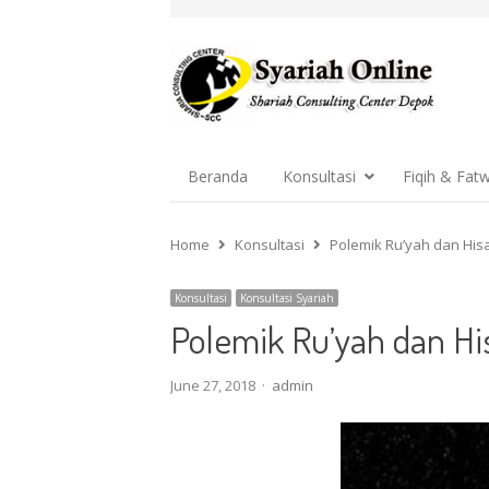
Beranda
Konsultasi
Fiqih & Fat
Home
Konsultasi
Polemik Ru’yah dan His
Konsultasi
Konsultasi Syariah
Polemik Ru’yah dan Hi
Author
June 27, 2018
admin