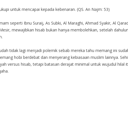
ukupi untuk mencapai kepada kebenaran. (QS. An Najm: 53)
 imam seperti Ibnu Suraij, As Subki, Al Maraghi, Ahmad Syakir, Al Qa
 Mesir, mewajibkan hisab bukan hanya membolehkan, setelah dahulu
n.
sudah tidak lagi menjadi polemik sebab mereka tahu memang ini sudah
emang hobi berdebat dan menyerang kebiasaan muslim lainnya. Sehi
’yah versus hisab, tetapi batasan derajat minimal untuk wujudul hilal it
qaha.