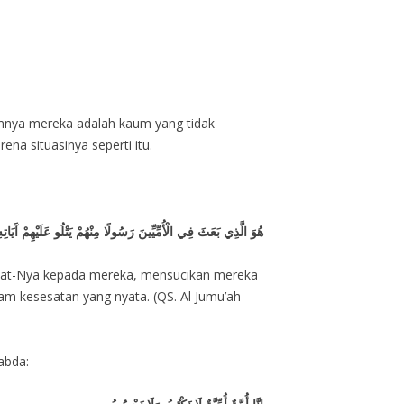
a situasinya seperti itu.
هُوَ الَّذِي بَعَثَ فِي الْأُمِّيِّينَ رَسُولًا مِنْهُمْ يَتْلُو عَلَيْهِمْ آَيَات
ayat-Nya kepada mereka, mensucikan mereka
 kesesatan yang nyata. (QS. Al Jumu’ah
abda: