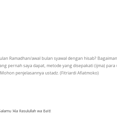
an Ramadhan/awal bulan syawal dengan hisab? Bagaimanak
ang pernah saya dapat, metode yang disepakati (ijma) pa
 Mohon penjelasannya ustadz. (Fitriardi Afiatmoko)
alamu ‘Ala Rasulullah wa Ba’d: