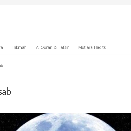
wa
Hikmah
Al Quran & Tafsir
Mutiara Hadits
ab
sab