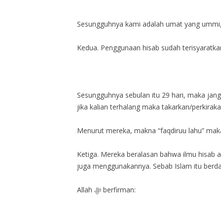
Sesungguhnya kami adalah umat yang ummi, k
Kedua. Penggunaan hisab sudah terisyaratkan
Sesungguhnya sebulan itu 29 hari, maka janga
jika kalian terhalang maka takarkan/perkirak
Menurut mereka, makna “faqdiruu lahu” maka 
Ketiga. Mereka beralasan bahwa ilmu hisab a
juga menggunakannya. Sebab Islam itu berda
Allah ﷻ berfirman: