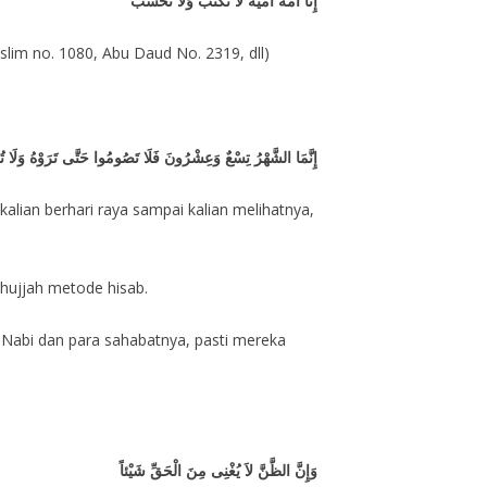
إِنَّا أُمَّةٌ أُمِّيَّةٌ لَا نَكْتُبُ وَلَا نَحْسُبُ
lim no. 1080, Abu Daud No. 2319, dll)
إِنَّمَا الشَّهْرُ تِسْعٌ وَعِشْرُونَ فَلَا تَصُومُوا حَتَّى تَرَوْهُ وَلَا تُف
kalian berhari raya sampai kalian melihatnya,
 hujjah metode hisab.
a Nabi dan para sahabatnya, pasti mereka
وَإِنَّ الظَّنَّ لاَ يُغْنِى مِنَ الْحَقِّ شَيْئاً