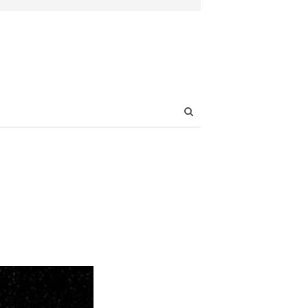
Open
search
panel