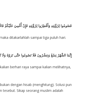
فَصُومُوا لِرُؤْيَتِهِ وَأَفْطِرُوا لِرُؤْيَتِهِ فَإِنْ أُغْمِيَ عَلَيْكُمْ فَاقْد
 maka ditakarlahlah sampai tiga puluh hari.
إِنَّمَا الشَّهْرُ تِسْعٌ وَعِشْرُونَ فَلَا تَصُومُوا حَتَّى تَرَوْهُ وَلَا تُف
kalian berhari raya sampai kalian melihatnya,
 bukan dengan hisab (menghitung). Solusi pun
lan tesebut. Sikap seorang muslim adalah