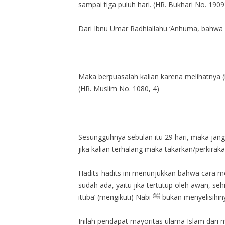
sampai tiga puluh hari. (HR. Bukhari No. 1909
Dari Ibnu Umar Radhiallahu ‘Anhuma, bahwa Ra
Maka berpuasalah kalian karena melihatnya (hi
(HR. Muslim No. 1080, 4)
Sesungguhnya sebulan itu 29 hari, maka janga
jika kalian terhalang maka takarkan/perkirak
Hadits-hadits ini menunjukkan bahwa cara me
sudah ada, yaitu jika tertutup oleh awan, se
ittiba’ (mengikuti) Nabi ﷺ bukan menyelisih
Inilah pendapat mayoritas ulama Islam dari 