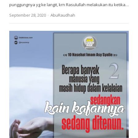
punggungnya yg ke langit, krn Rasulullah melakukan itu ketika…
Author
September 28, 2020
AbuRaudhah