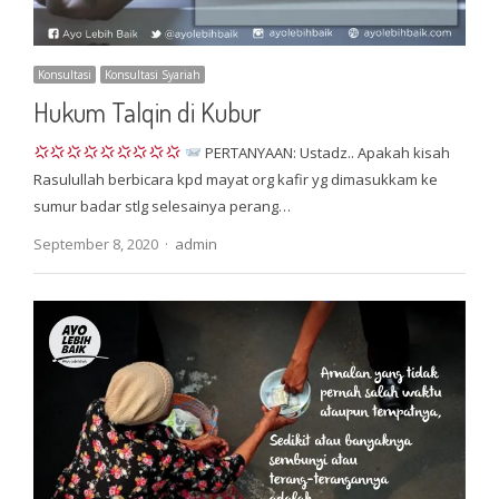
Konsultasi
Konsultasi Syariah
Hukum Talqin di Kubur
PERTANYAAN: Ustadz.. Apakah kisah
Rasulullah berbicara kpd mayat org kafir yg dimasukkam ke
sumur badar stlg selesainya perang…
Author
September 8, 2020
admin