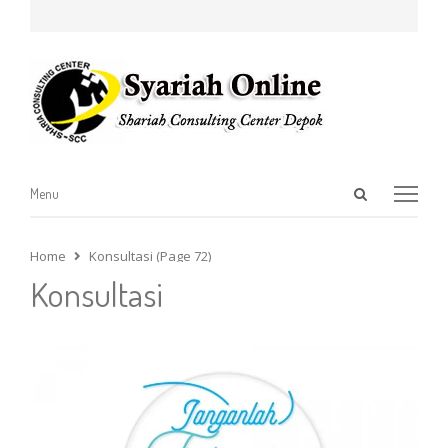
Open
Menu
Menu
search
panel
Home
Konsultasi (Page 72)
Konsultasi