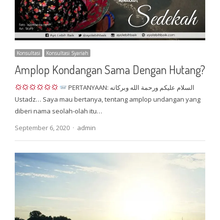
Konsultasi
Konsultasi Syariah
Amplop Kondangan Sama Dengan Hutang?
PERTANYAAN: السلام عليكم ورحمة الله وبركاته
Ustadz… Saya mau bertanya, tentang amplop undangan yang
diberi nama seolah-olah itu…
Author
September 6, 2020
admin