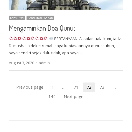
Konsultasi
Konsultasi Syariah
Mengaminkan Doa Qunut
PERTANYAAN: Assalamualaikum, tadz..
Di mushalla deket rumah saya kebiasaannya qunut subuh,
saya sendiri sejak dulu tidak, apa saya…
Author
August 3, 2020
admin
Posts
Previous page
1
…
71
72
73
…
Page
Page
Page
Page
pagination
144
Next page
Page
Maintenance by
OS Tech