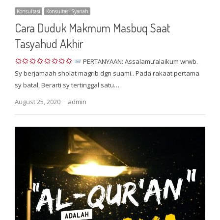
Konsultasi
Konsultasi Syariah
Cara Duduk Makmum Masbuq Saat
Tasyahud Akhir
PERTANYAAN: Assalamu’alaikum wrwb.
Sy berjamaah sholat magrib dgn suami.. Pada rakaat pertama
sy batal, Berarti sy tertinggal satu…
Author
August 25, 2020
admin