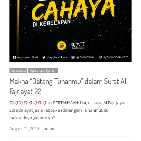
Konsultasi
Konsultasi Syariah
Makna “Datang Tuhanmu” dalam Surat Al
Fajr ayat 22
PERTANYAAN: Ust, di surat Al Fajr (ayat
22) ada ayat Jaa’a rabbuka (datanglah Tuhanmu), itu
maksudnya gimana ya?…
Author
August 11, 2020
admin