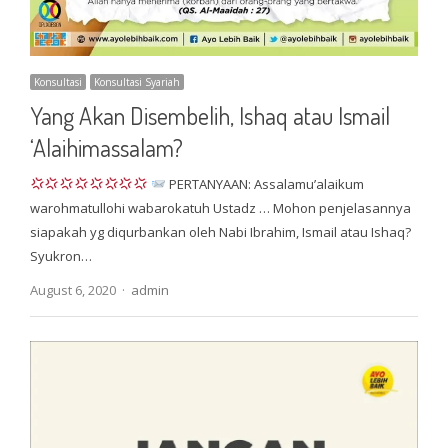
Konsultasi
Konsultasi Syariah
Yang Akan Disembelih, Ishaq atau Ismail
‘Alaihimassalam?
PERTANYAAN: Assalamu’alaikum
warohmatullohi wabarokatuh Ustadz … Mohon penjelasannya
siapakah yg diqurbankan oleh Nabi Ibrahim, Ismail atau Ishaq?
Syukron…
Author
August 6, 2020
admin