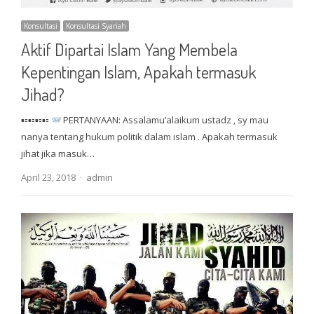
Konsultasi
Konsultasi Syariah
Aktif Dipartai Islam Yang Membela
Kepentingan Islam, Apakah termasuk
Jihad?
▪▫▪▫▪▫▪▫
PERTANYAAN: Assalamu’alaikum ustadz , sy mau
nanya tentang hukum politik dalam islam . Apakah termasuk
jihat jika masuk…
Author
April 23, 2018
admin