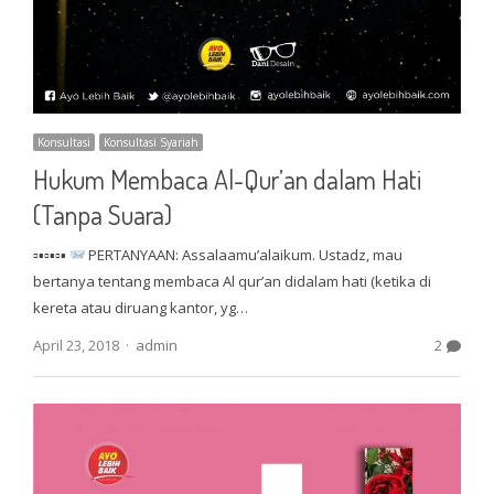
Konsultasi
Konsultasi Syariah
Hukum Membaca Al-Qur’an dalam Hati
(Tanpa Suara)
▫▪▫▪▫▪
PERTANYAAN: Assalaamu’alaikum. Ustadz, mau
bertanya tentang membaca Al qur’an didalam hati (ketika di
kereta atau diruang kantor, yg…
Author
April 23, 2018
admin
2