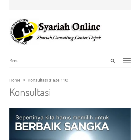
Open
Menu
Menu
search
panel
Home
Konsultasi (Page 110)
Konsultasi