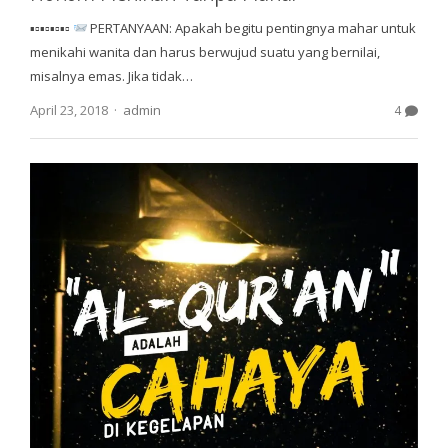
▪▫▪▫▪▫▪▫
PERTANYAAN: Apakah begitu pentingnya mahar untuk
menikahi wanita dan harus berwujud suatu yang bernilai,
misalnya emas. Jika tidak…
Author
April 23, 2018
admin
4