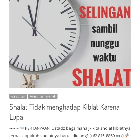
Konsultasi
Konsultasi Syariah
Shalat Tidak menghadap Kiblat Karena
Lupa
▫▪▫▪▫▪
PERTANYAAN: Ustadz bagaimana jk kita sholat kiblatnya
terbalik apakah sholatnya harus diulang? (+62 815-8860-xxx)