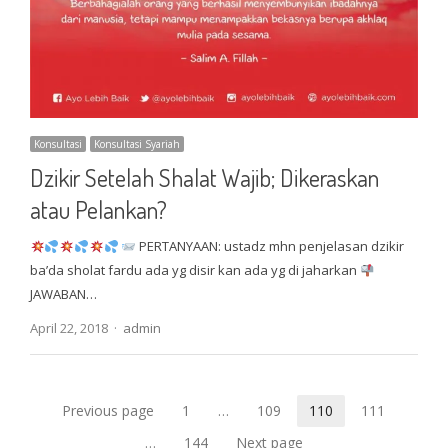
Konsultasi
Konsultasi Syariah
Dzikir Setelah Shalat Wajib; Dikeraskan
atau Pelankan?
PERTANYAAN: ustadz mhn penjelasan dzikir
ba’da sholat fardu ada yg disir kan ada yg di jaharkan
JAWABAN…
Author
April 22, 2018
admin
Posts
Previous page
1
…
109
110
111
Page
Page
Page
Page
pagination
…
144
Next page
Page