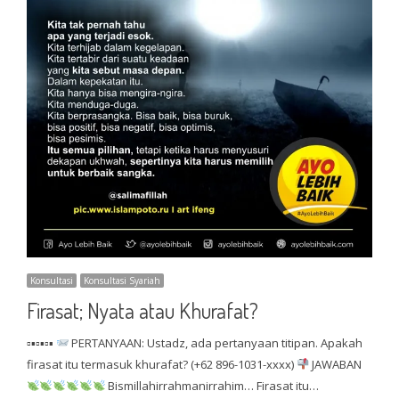
Konsultasi
Konsultasi Syariah
Firasat; Nyata atau Khurafat?
▫▪▫▪▫▪
PERTANYAAN: Ustadz, ada pertanyaan titipan. Apakah
firasat itu termasuk khurafat? (+62 896-1031-xxxx)
JAWABAN
Bismillahirrahmanirrahim… Firasat itu…