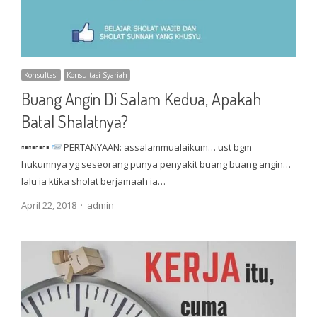
Konsultasi
Konsultasi Syariah
Buang Angin Di Salam Kedua, Apakah
Batal Shalatnya?
▫▪▫▪▫▪▫▪
PERTANYAAN: assalammualaikum… ust bgm
hukumnya yg seseorang punya penyakit buang buang angin…
lalu ia ktika sholat berjamaah ia…
Author
April 22, 2018
admin