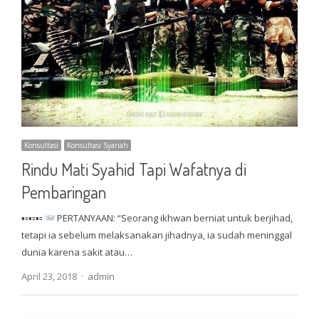
Konsultasi
Konsultasi Syariah
Rindu Mati Syahid Tapi Wafatnya di
Pembaringan
▪▫▪▫▪▫
PERTANYAAN: “Seorang ikhwan berniat untuk berjihad,
tetapi ia sebelum melaksanakan jihadnya, ia sudah meninggal
dunia karena sakit atau…
Author
April 23, 2018
admin