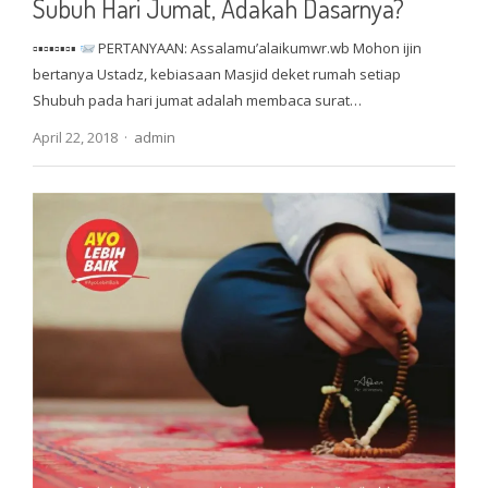
Subuh Hari Jumat, Adakah Dasarnya?
▫▪▫▪▫▪▫▪
PERTANYAAN: Assalamu’alaikumwr.wb Mohon ijin
bertanya Ustadz, kebiasaan Masjid deket rumah setiap
Shubuh pada hari jumat adalah membaca surat…
Author
April 22, 2018
admin