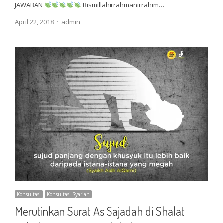
JAWABAN
Bismillahirrahmanirrahim…
Author
April 22, 2018
admin
Konsultasi
Konsultasi Syariah
Merutinkan Surat As Sajadah di Shalat