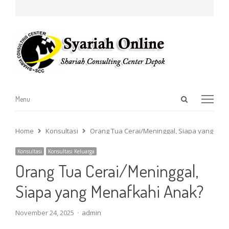
Open
Menu
Menu
search
panel
Home
Konsultasi
Orang Tua Cerai/Meninggal, Siapa yang Men
Konsultasi
Konsultasi Keluarga
Orang Tua Cerai/Meninggal,
Siapa yang Menafkahi Anak?
Author
November 24, 2025
admin