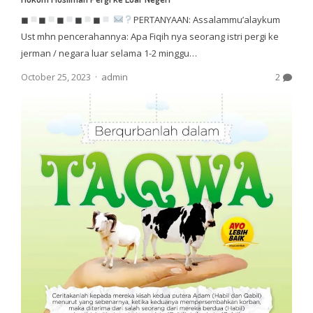
◼
◼
◼
◼
◼
PERTANYAAN: Assalammu’alaykum
Ust mhn pencerahannya: Apa Fiqih nya seorang istri pergi ke
jerman / negara luar selama 1-2 minggu…
Author
October 25, 2023
admin
2