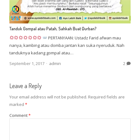
Tanduk Gompal atau Patah, Sahkah Buat Qurban?
PERTANYAAN: Ustadz Farid afwan mau
nanya, kambing atau domba jantan kan suka nyeruduk. Nah
tanduknya kadang gompal atau…
Author
September 1, 2017
admin
2
Leave a Reply
Your email address will not be published.
Required fields are
marked
*
Comment
*