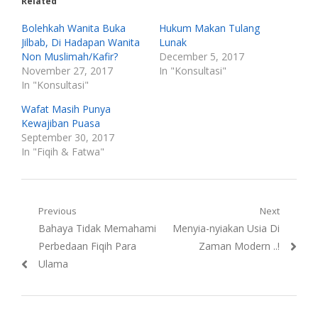
Related
Bolehkah Wanita Buka
Hukum Makan Tulang
Jilbab, Di Hadapan Wanita
Lunak
Non Muslimah/Kafir?
December 5, 2017
November 27, 2017
In "Konsultasi"
In "Konsultasi"
Wafat Masih Punya
Kewajiban Puasa
September 30, 2017
In "Fiqih & Fatwa"
Post
Previous
Next
Previous
Next
Bahaya Tidak Memahami
Menyia-nyiakan Usia Di
navigation
post:
post:
Perbedaan Fiqih Para
Zaman Modern ..!
Ulama