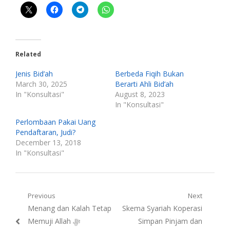
Related
Jenis Bid’ah
Berbeda Fiqih Bukan
March 30, 2025
Berarti Ahli Bid’ah
In "Konsultasi"
August 8, 2023
In "Konsultasi"
Perlombaan Pakai Uang
Pendaftaran, Judi?
December 13, 2018
In "Konsultasi"
Post
Previous
Next
Previous
Next
Menang dan Kalah Tetap
Skema Syariah Koperasi
navigation
post:
post:
Memuji Allah ﷻ
Simpan Pinjam dan