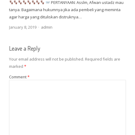
PERTANYAAN: Asslm, Afwan ustadz mau
tanya. Bagaimana hukumnya jika ada pembeli yang meminta
agar harga yang dituliskan distruknya…
Author
January 8, 2019
admin
Leave a Reply
Your email address will not be published.
Required fields are
marked
*
Comment
*