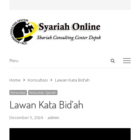
Open
Menu
Menu
search
panel
Home
Konsultasi
Lawan Kata Bid’ah
Konsultasi
Konsultasi Syariah
Lawan Kata Bid’ah
Author
December 5, 2024
admin