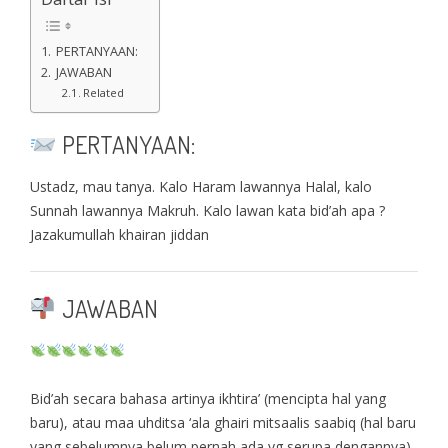
PERTANYAAN:
JAWABAN
Related
PERTANYAAN:
Ustadz, mau tanya. Kalo Haram lawannya Halal, kalo
Sunnah lawannya Makruh. Kalo lawan kata bid’ah apa ?
Jazakumullah khairan jiddan
JAWABAN
Bid’ah secara bahasa artinya ikhtira’ (mencipta hal yang
baru), atau maa uhditsa ‘ala ghairi mitsaalis saabiq (hal baru
yang sebelumnya belum pernah ada yg serupa dengannya).