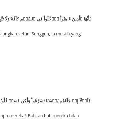
يَٰٓأَيُّهَا ٱلَّذِينَ ءَامَنُواْ ٱدۡخُلُواْ فِي ٱلسِّلۡمِ كَآفَّةٗ وَلَا
-langkah setan. Sungguh, ia musuh yang
فَلَوۡلَآ إِذۡ جَآءَهُم بَأۡسُنَا تَضَرَّعُواْ وَلَٰكِن قَسَتۡ قُلُوبُ
impa mereka? Bahkan hati mereka telah