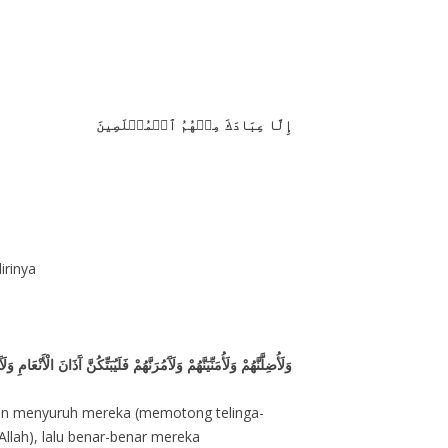
إِلَّا عِبَادَكَ مِنۡهُمُ ٱلۡمُخۡلَصِينَ
irinya
وَلَأُضِلَّنَّهُمْ وَلَأُمَنِّيَنَّهُمْ وَلَآَمُرَنَّهُمْ فَلَيُبَتِّكُنَّ آَذَانَ الْأَنْ
an menyuruh mereka (memotong telinga-
llah), lalu benar-benar mereka