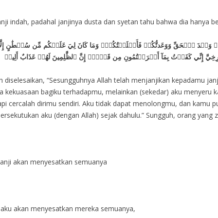
nji indah, padahal janjinya dusta dan syetan tahu bahwa dia hanya b
ُمۡ وَعۡدَ ٱلۡحَقِّ وَوَعَدتُّكُمۡ فَأَخۡلَفۡتُكُمۡۖ وَمَا كَانَ لِيَ عَلَيۡكُم مِّن سُلۡطَٰنٍ إِلَّ
صۡرِخِيَّ إِنِّي كَفَرۡتُ بِمَآ أَشۡرَكۡتُمُونِ مِن قَبۡلُۗ إِنَّ ٱلظَّٰلِمِينَ لَهُمۡ عَذَابٌ أَلِيمٞ
ah diselesaikan, “Sesungguhnya Allah telah menjanjikan kepadamu jan
da kekuasaan bagiku terhadapmu, melainkan (sekedar) aku menyeru 
api cercalah dirimu sendiri. Aku tidak dapat menolongmu, dan kamu 
ekutukan aku (dengan Allah) sejak dahulu.” Sungguh, orang yang z
janji akan menyesatkan semuanya
ti aku akan menyesatkan mereka semuanya,