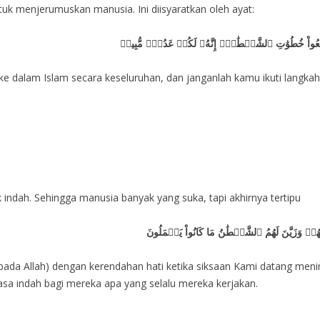
tuk menjerumuskan manusia. Ini diisyaratkan oleh ayat:
 تَتَّبِعُواْ خُطُوَٰتِ ٱلشَّيۡطَٰنِۚ إِنَّهُۥ لَكُمۡ عَدُوّٞ مُّبِينٞ
e dalam Islam secara keseluruhan, dan janganlah kamu ikuti langkah
ndah. Sehingga manusia banyak yang suka, tapi akhirnya tertipu
هُمۡ وَزَيَّنَ لَهُمُ ٱلشَّيۡطَٰنُ مَا كَانُواْ يَعۡمَلُونَ
da Allah) dengan kerendahan hati ketika siksaan Kami datang men
asa indah bagi mereka apa yang selalu mereka kerjakan.