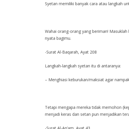
Syetan memiliki banyak cara atau langkah un
Wahai orang-orang yang beriman! Masuklah k
nyata bagimu.
-Surat Al-Baqarah, Ayat 208
Langkah-langkah syetan itu di antaranya:
– Menghiasi keburukan/maksiat agar nampak i
Tetapi mengapa mereka tidak memohon (kepa
menjadi keras dan setan pun menjadikan ter
-Surat Al-An’am, Ayat 43