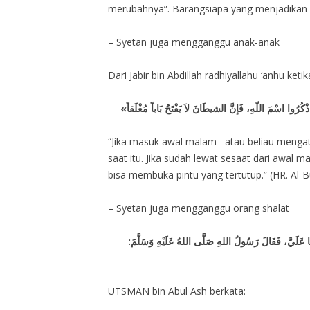
merubahnya”. Barangsiapa yang menjadikan sy
– Syetan juga mengganggu anak-anak
Dari Jabir bin Abdillah radhiyallahu ‘anhu ke
“Jika masuk awal malam –atau beliau mengat
saat itu. Jika sudah lewat sesaat dari awal m
bisa membuka pintu yang tertutup.” (HR. Al-B
– Syetan juga mengganggu orang shalat
ُهَا عَلَيَّ، فَقَالَ رَسُولُ اللهِ صَلَّى اللهُ عَلَيْهِ وَسَلَّمَ
UTSMAN bin Abul Ash berkata: