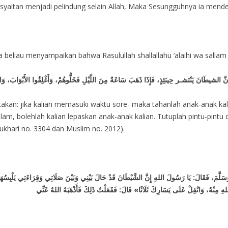
aitan menjadi pelindung selain Allah, Maka Sesungguhnya ia menderi
tika beliau menyampaikan bahwa Rasulullah shallallahu ‘alaihi wa salla
akan: jika kalian memasuki waktu sore- maka tahanlah anak-anak kal
alam, bolehlah kalian lepaskan anak-anak kalian. Tutuplah pintu-pintu
ukhari no. 3304 dan Muslim no. 2012).
 وَسَلَّمَ، فَقَالَ: يَا رَسُولَ اللهِ إِنَّ الشَّيْطَانَ قَدْ حَالَ بَيْنِي وَبَيْنَ صَلَاتِي وَقِرَاءَتِي يَلْبِس
«هِ مِنْهُ، وَاتْفِلْ عَلَى يَسَارِكَ ثَلَاثًا» قَالَ: فَفَعَلْتُ ذَلِكَ فَأَذْهَبَهُ اللهُ عَنِّي