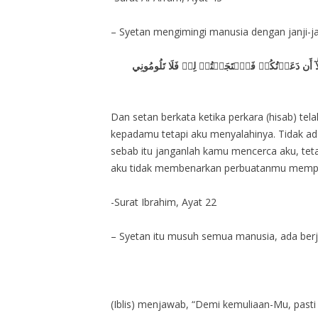
– Syetan mengimingi manusia dengan janji-ja
آ أَن دَعَوۡتُكُمۡ فَٱسۡتَجَبۡتُمۡ لِيۖ فَلَا تَلُومُونِي
Dan setan berkata ketika perkara (hisab) tel
kepadamu tetapi aku menyalahinya. Tidak a
sebab itu janganlah kamu mencerca aku, tet
aku tidak membenarkan perbuatanmu mempers
-Surat Ibrahim, Ayat 22
– Syetan itu musuh semua manusia, ada ber
(Iblis) menjawab, “Demi kemuliaan-Mu, pas