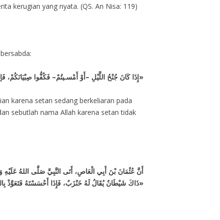
ta kerugian yang nyata. (QS. An Nisa: 119)
m bersabda:
«إِذَا كَانَ جُنْحُ اللَّيْلِ –أَوْ أَمْسـيتُمْ– فَكُفُّوا صِبْيَانَكُمْ، فَإنَّ الشيطَانَ يَنْتَشـر حِينَئِذٍ، فَإِذَا ذَهَبَ سَاعَةٌ مِنَ اللَّيْلِ فَخَلُّوهُمْ، وَأَغْلِقُوا الأَبْوَابَ، وَاذْكُرُوا اسْمَ اللّهِ، فَإنَّ الشيطَانَ لاَ يَفْتَحُ بَاباً مُغْلَقاً»
ian karena setan sedang berkeliaran pada
 dan sebutlah nama Allah karena setan tidak
أَنَّ عُثْمَانَ بْنَ أَبِي الْعَاصِ، أَتَى النَّبِيَّ صَلَّى اللهُ عَلَيْهِ:
ذَاكَ شَيْطَانٌ يُقَالُ لَهُ خَنْزَبٌ، فَإِذَا أَحْسَسْتَهُ فَتَعَوَّذْ بِالل