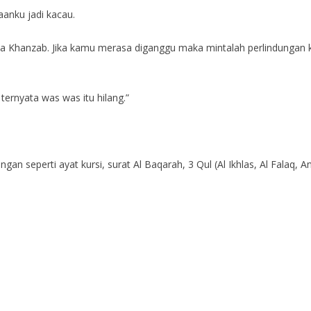
aanku jadi kacau.
a Khanzab. Jika kamu merasa diganggu maka mintalah perlindungan ke
ternyata was was itu hilang.”
an seperti ayat kursi, surat Al Baqarah, 3 Qul (Al Ikhlas, Al Falaq, 