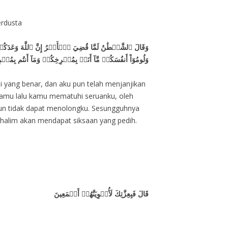
erdusta
وَقَالَ ٱلشَّيۡطَٰنُ لَمَّا قُضِيَ ٱلۡأَمۡرُ إِنَّ ٱللَّهَ وَعَدَك
وَلُومُوٓاْ أَنفُسَكُمۖ مَّآ أَنَا۠ بِمُصۡرِخِكُمۡ وَمَآ أَنتُم بِمُ
ji yang benar, dan aku pun telah menjanjikan
kamu lalu kamu mematuhi seruanku, oleh
pun tidak dapat menolongku. Sesungguhnya
halim akan mendapat siksaan yang pedih.
قَالَ فَبِعِزَّتِكَ لَأُغۡوِيَنَّهُمۡ أَجۡمَعِينَ