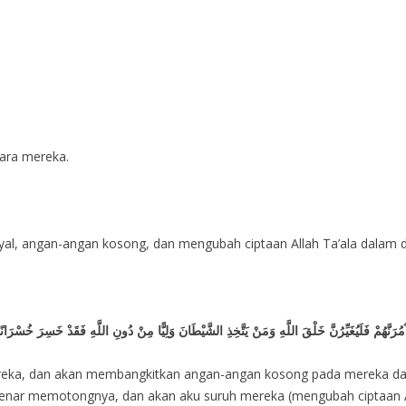
tara mereka.
al, angan-angan kosong, dan mengubah ciptaan Allah Ta’ala dalam d
عَامِ وَلَآَمُرَنَّهُمْ فَلَيُغَيِّرُنَّ خَلْقَ اللَّهِ وَمَنْ يَتَّخِذِ الشَّيْطَانَ وَلِيًّا مِنْ دُونِ اللَّهِ فَقَدْ خَسِرَ خُسْرَانًا
reka, dan akan membangkitkan angan-angan kosong pada mereka d
r-benar memotongnya, dan akan aku suruh mereka (mengubah ciptaan A