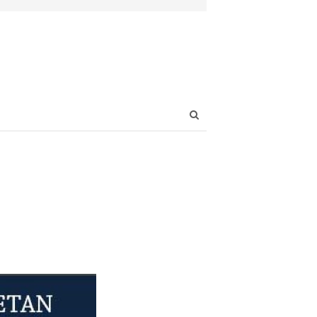
Open
search
panel