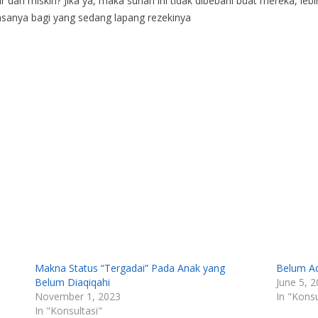
ir dan miskin? Jika ya, maka sunah ini tidak dibebani buat mereka, lebi
asanya bagi yang sedang lapang rezekinya
Makna Status “Tergadai” Pada Anak yang
Belum Aq
Belum Diaqiqahi
June 5, 
November 1, 2023
In "Konsu
In "Konsultasi"