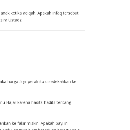
anak ketika aqiqah. Apakah infaq tersebut
tsira Ustadz
aka harga 5 gr perak itu disedekahkan ke
nu Hajar karena hadits-hadits tentang
kan ke fakir miskin. Apakah bayi ini