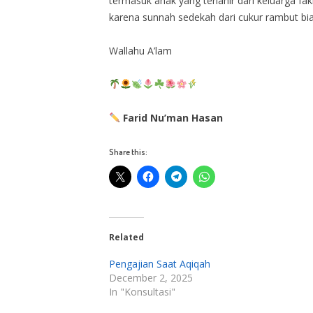
termasuk anak yang terlahir dari keluarga fak
karena sunnah sedekah dari cukur rambut bi
Wallahu A’lam
Farid Nu’man Hasan
Share this:
Related
Pengajian Saat Aqiqah
December 2, 2025
In "Konsultasi"