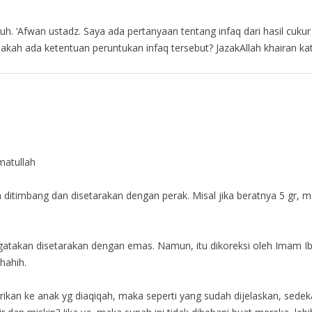
. ‘Afwan ustadz. Saya ada pertanyaan tentang infaq dari hasil cukur 
pakah ada ketentuan peruntukan infaq tersebut? JazakAllah khairan ka
atullah
ditimbang dan disetarakan dengan perak. Misal jika beratnya 5 gr, m
gatakan disetarakan dengan emas. Namun, itu dikoreksi oleh Imam Ib
hahih.
kan ke anak yg diaqiqah, maka seperti yang sudah dijelaskan, sedekah