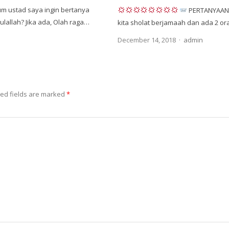
m ustad saya ingin bertanya
PERTANYAAN:
lallah? Jika ada, Olah raga…
kita sholat berjamaah dan ada 2 or
Author
December 14, 2018
admin
ed fields are marked
*