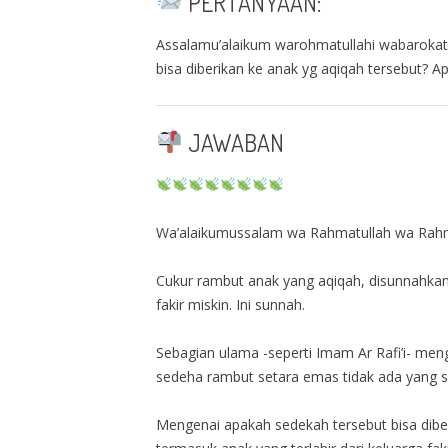
PERTANYAAN:
Assalamu’alaikum warohmatullahi wabarokatuh
bisa diberikan ke anak yg aqiqah tersebut? A
JAWABAN
Wa’alaikumussalam wa Rahmatullah wa Rahm
Cukur rambut anak yang aqiqah, disunnahkan 
fakir miskin. Ini sunnah.
Sebagian ulama -seperti Imam Ar Rafi’i- men
sedeha rambut setara emas tidak ada yang s
Mengenai apakah sedekah tersebut bisa diberi