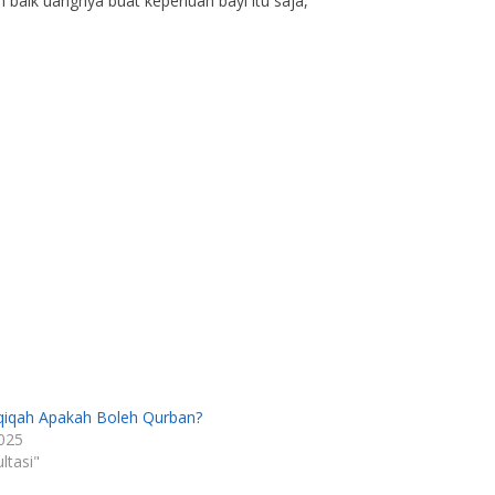
h baik uangnya buat keperluan bayi itu saja,
iqah Apakah Boleh Qurban?
2025
ltasi"