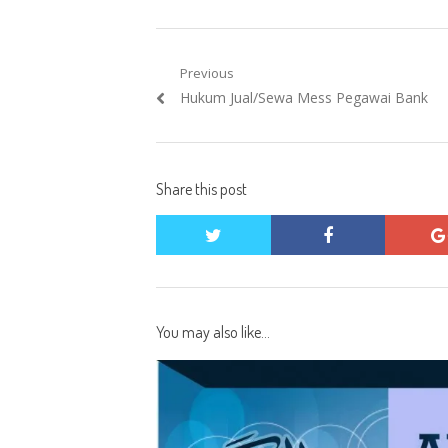
Post
Previous
Previous
Hukum Jual/Sewa Mess Pegawai Bank
navigation
post:
Share this post
twitter
facebook
You may also like...