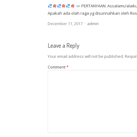
PERTANYAAN: Assalamu’alaiku
Apakah ada olah raga yg disunnahkan oleh Rosu
Author
December 11, 2017
admin
Leave a Reply
Your email address will not be published.
Requir
Comment
*