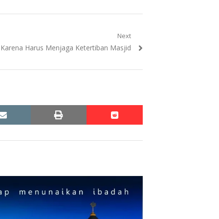
Next
Karena Harus Menjaga Ketertiban Masjid
email
print
reddit
reddit