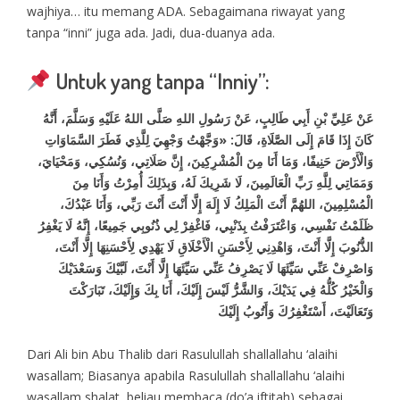
wajhiya… itu memang ADA. Sebagaimana riwayat yang
tanpa “inni” juga ada. Jadi, dua-duanya ada.
Untuk yang tanpa “Inniy”:
عَنْ عَلِيِّ بْنِ أَبِي طَالِبٍ، عَنْ رَسُولِ اللهِ صَلَّى اللهُ عَلَيْهِ وَسَلَّمَ، أَنَّهُ
كَانَ إِذَا قَامَ إِلَى الصَّلَاةِ، قَالَ: «وَجَّهْتُ وَجْهِيَ لِلَّذِي فَطَرَ السَّمَاوَاتِ
وَالْأَرْضَ حَنِيفًا، وَمَا أَنَا مِنَ الْمُشْرِكِينَ، إِنَّ صَلَاتِي، وَنُسُكِي، وَمَحْيَايَ،
وَمَمَاتِي لِلَّهِ رَبِّ الْعَالَمِينَ، لَا شَرِيكَ لَهُ، وَبِذَلِكَ أُمِرْتُ وَأَنَا مِنَ
الْمُسْلِمِينَ، اللهُمَّ أَنْتَ الْمَلِكُ لَا إِلَهَ إِلَّا أَنْتَ أَنْتَ رَبِّي، وَأَنَا عَبْدُكَ،
ظَلَمْتُ نَفْسِي، وَاعْتَرَفْتُ بِذَنْبِي، فَاغْفِرْ لِي ذُنُوبِي جَمِيعًا، إِنَّهُ لَا يَغْفِرُ
الذُّنُوبَ إِلَّا أَنْتَ، وَاهْدِنِي لِأَحْسَنِ الْأَخْلَاقِ لَا يَهْدِي لِأَحْسَنِهَا إِلَّا أَنْتَ،
وَاصْرِفْ عَنِّي سَيِّئَهَا لَا يَصْرِفُ عَنِّي سَيِّئَهَا إِلَّا أَنْتَ، لَبَّيْكَ وَسَعْدَيْكَ
وَالْخَيْرُ كُلُّهُ فِي يَدَيْكَ، وَالشَّرُّ لَيْسَ إِلَيْكَ، أَنَا بِكَ وَإِلَيْكَ، تَبَارَكْتَ
وَتَعَالَيْتَ، أَسْتَغْفِرُكَ وَأَتُوبُ إِلَيْكَ
Dari Ali bin Abu Thalib dari Rasulullah shallallahu ‘alaihi
wasallam; Biasanya apabila Rasulullah shallallahu ‘alaihi
wasallam shalat, beliau membaca (do’a iftitah) sebagai