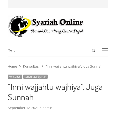
Open
Menu
Menu
search
panel
Home
Konsultasi
“Inni wajjahtu wajhiya”, Juga Sunnah
Konsultasi
Konsultasi Syariah
“Inni wajjahtu wajhiya”, Juga
Sunnah
Author
September 12, 2021
admin