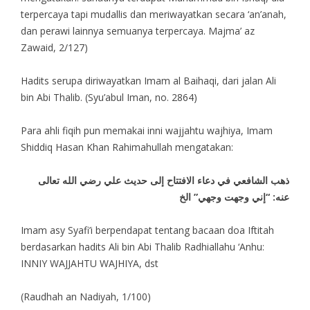
terpercaya tapi mudallis dan meriwayatkan secara ‘an’anah,
dan perawi lainnya semuanya terpercaya. Majma’ az
Zawaid, 2/127)
Hadits serupa diriwayatkan Imam al Baihaqi, dari jalan Ali
bin Abi Thalib. (Syu’abul Iman, no. 2864)
Para ahli fiqih pun memakai inni wajjahtu wajhiya, Imam
Shiddiq Hasan Khan Rahimahullah mengatakan:
ذهب الشافعي في دعاء الافتتاح إلى حديث علي رضي الله تعالى
عنه: “إني وجهت وجهي” الخ
Imam asy Syafi’i berpendapat tentang bacaan doa Iftitah
berdasarkan hadits Ali bin Abi Thalib Radhiallahu ‘Anhu:
INNIY WAJJAHTU WAJHIYA, dst
(Raudhah an Nadiyah, 1/100)