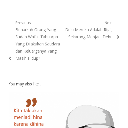
Post
Previous
Next
Previous
Next
Benarkah Orang Yang
Dulu Mereka Adalah Rijal,
navigation
post:
post:
Sudah Wafat Tahu Apa
Sekarang Menjadi Debu
Yang Dilakukan Saudara
dan Keluarganya Yang
Masih Hidup?
You may also like...