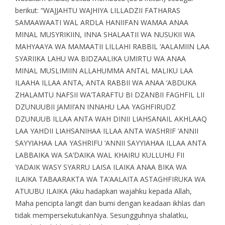
berikut: “WAJJAHTU WAJHIYA LILLADZII FATHARAS
SAMAAWAATI WAL ARDLA HANIIFAN WAMAA ANAA
MINAL MUSYRIKIIN, INNA SHALAATII WA NUSUKII WA
MAHYAAYA WA MAMAATII LILLAHI RABBIL ‘AALAMIIN LAA
SYARIIKA LAHU WA BIDZAALIKA UMIRTU WA ANAA
MINAL MUSLIMIIN ALLAHUMMA ANTAL MALIKU LAA
ILAAHA ILLAA ANTA, ANTA RABBII WA ANAA ‘ABDUKA
ZHALAMTU NAFSII WA’TARAFTU BI DZANBII FAGHFIL LII
DZUNUUBII JAMII’AN INNAHU LAA YAGHFIRUDZ
DZUNUUB ILLAA ANTA WAH DINII LIAHSANAIL AKHLAAQ
LAA YAHDII LIAHSANIHAA ILLAA ANTA WASHRIF ‘ANNII
SAYYIAHAA LAA YASHRIFU ‘ANNII SAYYIAHAA ILLAA ANTA
LABBAIKA WA SA’DAIKA WAL KHAIRU KULLUHU FII
YADAIK WASY SYARRU LAISA ILAIKA ANAA BIKA WA
ILAIKA TABAARAKTA WA TA’AALAITA ASTAGHFIRUKA WA
ATUUBU ILAIKA (Aku hadapkan wajahku kepada Allah,
Maha pencipta langit dan bumi dengan keadaan ikhlas dan
tidak mempersekutukanNya. Sesungguhnya shalatku,