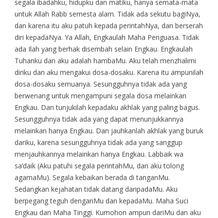
segala ibadahku, hidupku dan matiku, hanya semata-mata
untuk Allah Rabb semesta alam. Tidak ada sekutu bagiNya,
dan karena itu aku patuh kepada perintahNya, dan berserah
diri kepadaNya. Ya Allah, Engkaulah Maha Penguasa. Tidak
ada Ilah yang berhak disembah selain Engkau. Engkaulah
Tuhanku dan aku adalah hambaMu. Aku telah menzhalimi
diriku dan aku mengakui dosa-dosaku. Karena itu ampunilah
dosa-dosaku semuanya. Sesungguhnya tidak ada yang
berwenang untuk mengampuni segala dosa melainkan
Engkau. Dan tunjukilah kepadaku akhlak yang paling bagus.
Sesungguhnya tidak ada yang dapat menunjukkannya
melainkan hanya Engkau. Dan jauhkanlah akhlak yang buruk
dariku, karena sesungguhnya tidak ada yang sanggup
menjauhkannya melainkan hanya Engkau. Labbaik wa
sa’daik (Aku patuhi segala perintahMu, dan aku tolong
agamaMu). Segala kebaikan berada di tanganMu.
Sedangkan kejahatan tidak datang daripadaMu. Aku
berpegang teguh denganMu dan kepadaMu. Maha Suci
Engkau dan Maha Tinggi. Kumohon ampun dariMu dan aku