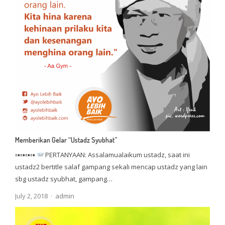
Memberikan Gelar “Ustadz Syubhat”
▫▪▫▪▫▪▫▪
PERTANYAAN: Assalamualaikum ustadz, saat ini
ustadz2 bertitle salaf gampang sekali mencap ustadz yang lain
sbg ustadz syubhat, gampang…
Author
July 2, 2018
admin