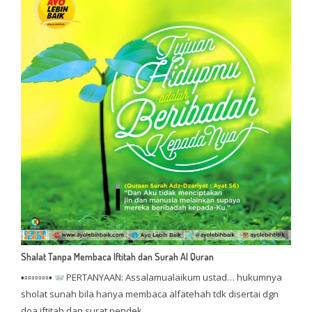
Shalat Tanpa Membaca Iftitah dan Surah Al Quran
▪▫▫▫▫▫▫▫▪
PERTANYAAN: Assalamualaikum ustad… hukumnya
sholat sunah bila hanya membaca alfatehah tdk disertai dgn
doa iftitah dan surat pendek…