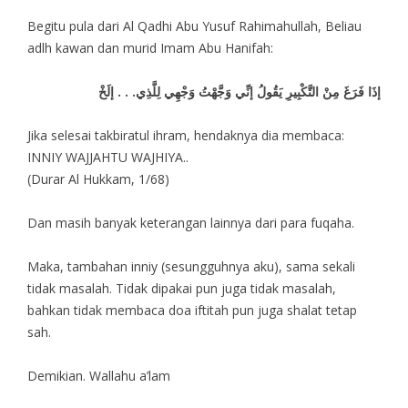
Begitu pula dari Al Qadhi Abu Yusuf Rahimahullah, Beliau
adlh kawan dan murid Imam Abu Hanifah:
إذَا فَرَغَ مِنْ التَّكْبِيرِ يَقُولُ إنِّي وَجَّهْتُ وَجْهِي لِلَّذِي. . . إلَخْ
Jika selesai takbiratul ihram, hendaknya dia membaca:
INNIY WAJJAHTU WAJHIYA..
(Durar Al Hukkam, 1/68)
Dan masih banyak keterangan lainnya dari para fuqaha.
Maka, tambahan inniy (sesungguhnya aku), sama sekali
tidak masalah. Tidak dipakai pun juga tidak masalah,
bahkan tidak membaca doa iftitah pun juga shalat tetap
sah.
Demikian. Wallahu a’lam