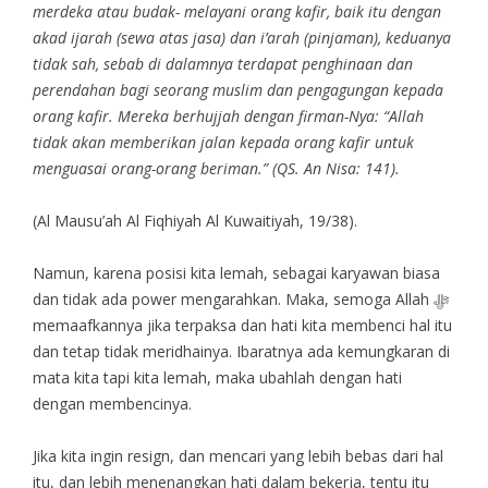
merdeka atau budak- melayani orang kafir, baik itu dengan
akad ijarah (sewa atas jasa) dan i’arah (pinjaman), keduanya
tidak sah, sebab di dalamnya terdapat penghinaan dan
perendahan bagi seorang muslim dan pengagungan kepada
orang kafir. Mereka berhujjah dengan firman-Nya: “Allah
tidak akan memberikan jalan kepada orang kafir untuk
menguasai orang-orang beriman.” (QS. An Nisa: 141).
(Al Mausu’ah Al Fiqhiyah Al Kuwaitiyah, 19/38).
Namun, karena posisi kita lemah, sebagai karyawan biasa
dan tidak ada power mengarahkan. Maka, semoga Allah ﷻ
memaafkannya jika terpaksa dan hati kita membenci hal itu
dan tetap tidak meridhainya. Ibaratnya ada kemungkaran di
mata kita tapi kita lemah, maka ubahlah dengan hati
dengan membencinya.
Jika kita ingin resign, dan mencari yang lebih bebas dari hal
itu, dan lebih menenangkan hati dalam bekerja, tentu itu