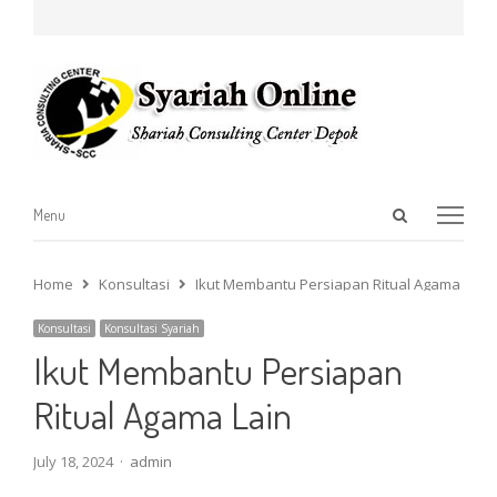
Open
Menu
Menu
search
panel
Home
Konsultasi
Ikut Membantu Persiapan Ritual Agama Lain
Konsultasi
Konsultasi Syariah
Ikut Membantu Persiapan
Ritual Agama Lain
Author
July 18, 2024
admin