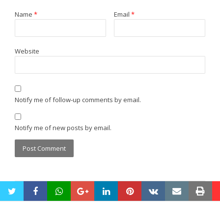
Name
*
Email
*
Website
Notify me of follow-up comments by email.
Notify me of new posts by email.
twitter
facebook
whatsapp
google+
linkedin
pinterest
vkontakte
email
pri
Maintenance by
OS Tech