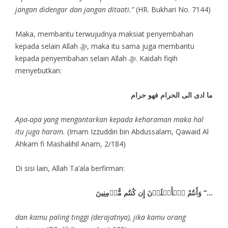
jangan didengar dan jangan ditaati.”
(HR. Bukhari No. 7144)
Maka, membantu terwujudnya maksiat penyembahan
kepada selain Allah ﷻ, maka itu sama juga membantu
kepada penyembahan selain Allah ﷻ. Kaidah fiqih
menyebutkan:
ما ادى الى الحرام فهو حرام
Apa-apa yang mengantarkan kepada keharaman maka hal
itu juga haram.
(Imam Izzuddin bin Abdussalam, Qawaid Al
Ahkam fi Mashalihil Anam, 2/184)
Di sisi lain, Allah Ta’ala berfirman:
وَأَنتُمُ ٱلۡأَعۡلَوۡنَ إِن كُنتُم مُّؤۡمِنِينَ “…
dan kamu paling tinggi (derajatnya), jika kamu orang