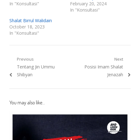
In "Konsultasi"
February 20, 2024
In "Konsultasi"
Shalat Birrul Walidain
October 18, 2023
In "Konsultasi"
Post
Previous
Next
Previous
Next
Tentang Jin Ummu
Posisi Imam Shalat
navigation
post:
post:
Shibyan
Jenazah
You may also like...