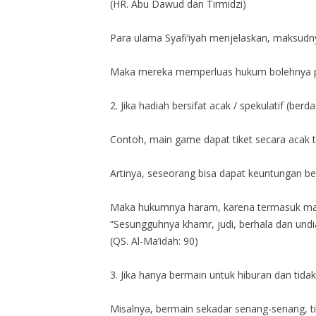
(HR. Abu Dawud dan Tirmidzi)
Para ulama Syafi’iyah menjelaskan, maksud
Maka mereka memperluas hukum bolehnya pa
2. Jika hadiah bersifat acak / spekulatif (be
Contoh, main game dapat tiket secara acak ta
Artinya, seseorang bisa dapat keuntungan be
“Sesungguhnya khamr, judi, berhala dan undi
(QS. Al-Ma’idah: 90)
3. Jika hanya bermain untuk hiburan dan tida
Misalnya, bermain sekadar senang-senang, tid