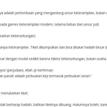
nya adalah perlombaan yang mengandung unsur keterampilan, bukan 
da games keterampilan modern, selama bebas dari unsur judi.
rdasarkan keberuntungan)
npa keterampilan. Tiket dikumpulkan dan bisa ditukar hadiah besar (mi
sar dengan modal sedikit karena faktor keberuntungan, bukan usaha.
Maka hukumnya haram, karena termasuk maysir (perjudian). Allah ﷻ berfirman:
an panah adalah perbuatan keji termasuk perbuatan setan.”
k menukarkan tiket
ak berharap hadiah, bahkan tiketnya dibuang. Hukumnya boleh, karena