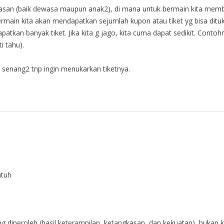
an (baik dewasa maupun anak2), di mana untuk bermain kita mem
 bermain kita akan mendapatkan sejumlah kupon atau tiket yg bisa dit
dapatkan banyak tiket. Jika kita g jago, kita cuma dapat sedikit. Con
i tahu).
 senang2 tnp ingin menukarkan tiketnya.
atuh
yang diperoleh (hasil keterampilan, ketangkasan, dan kekuatan), bukan