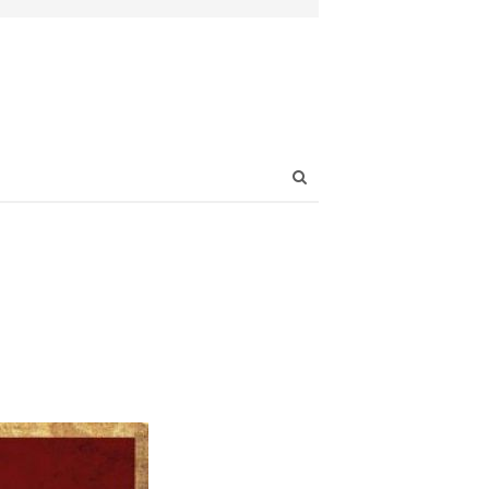
Open
search
panel