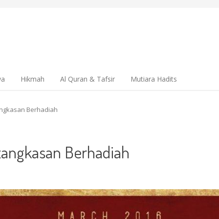
wa
Hikmah
Al Quran & Tafsir
Mutiara Hadits
ngkasan Berhadiah
angkasan Berhadiah