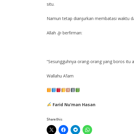
situ.
Namun tetap dianjurkan membatasi waktu da
Allah ﷻ berfirman:
“Sesungguhnya orang-orang yang boros itu ad
Wallahu A’lam
Farid Nu’man Hasan
Share this: