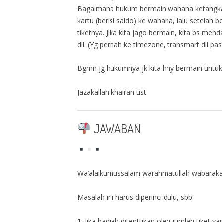
Bagaimana hukum bermain wahana ketangkas
kartu (berisi saldo) ke wahana, lalu setelah
tiketnya. Jika kita jago bermain, kita bs men
dll. (Yg pernah ke timezone, transmart dll past
Bgmn jg hukumnya jk kita hny bermain untuk
Jazakallah khairan ust
JAWABAN
Wa’alaikumussalam warahmatullah wabarak
Masalah ini harus diperinci dulu, sbb:
1. Jika hadiah ditentukan oleh jumlah tiket 