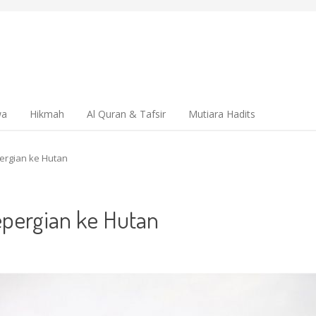
wa
Hikmah
Al Quran & Tafsir
Mutiara Hadits
rgian ke Hutan
ergian ke Hutan