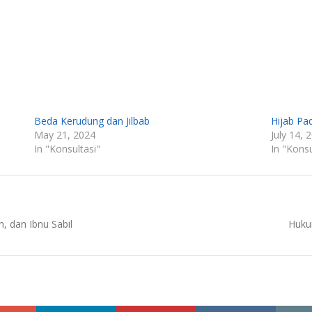
Beda Kerudung dan Jilbab
Hijab Pa
May 21, 2024
July 14, 
In "Konsultasi"
In "Konsu
Next
h, dan Ibnu Sabil
Hukum
post: