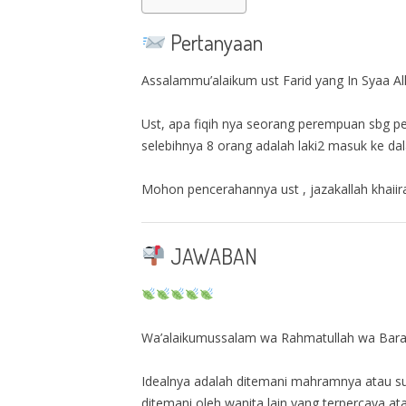
Pertanyaan
Assalammu’alaikum ust Farid yang In Syaa All
Ust, apa fiqih nya seorang perempuan sbg p
selebihnya 8 orang adalah laki2 masuk ke dal
Mohon pencerahannya ust , jazakallah khaiir
JAWABAN
Wa’alaikumussalam wa Rahmatullah wa Bar
Idealnya adalah ditemani mahramnya atau su
ditemani oleh wanita lain yang terpercaya a