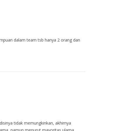
erempuan dalam team tsb hanya 2 orang dan
disinya tidak memungkinkan, akhirnya
n ulama, namun menurut mayoritas ulama