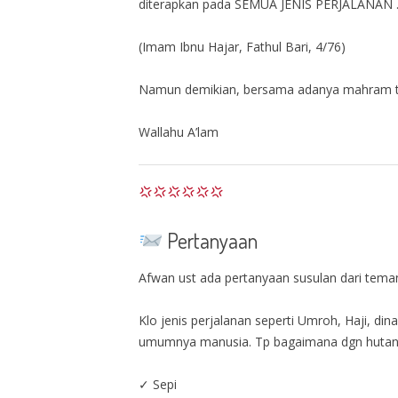
diterapkan pada SEMUA JENIS PERJALANAN 
(Imam Ibnu Hajar, Fathul Bari, 4/76)
Namun demikian, bersama adanya mahram ten
Wallahu A’lam
Pertanyaan
Afwan ust ada pertanyaan susulan dari teman
Klo jenis perjalanan seperti Umroh, Haji, di
umumnya manusia. Tp bagaimana dgn hutan ap
✓ Sepi