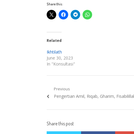
Share this:
Related
Ikhtilath
June 30, 2023
In "Konsultasi"
Post
Previous
Previous
Pengertian Amil, Riqab, Gharim, Fisabililla
navigation
post:
Share this post