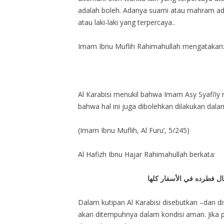
adalah boleh. Adanya suami atau mahram ada
atau laki-laki yang terpercaya..
Imam Ibnu Muflih Rahimahullah mengatakan
Al Karabisi menukil bahwa Imam Asy Syafi’i
bahwa hal ini juga dibolehkan dilakukan da
(Imam Ibnu Muflih, Al Furu’, 5/245)
Al Hafizh Ibnu Hajar Rahimahullah berkata:
ل فطرده في الأسفار كلها
Dalam kutipan Al Karabisi disebutkan –dan d
akan ditempuhnya dalam kondisi aman. Jika pe