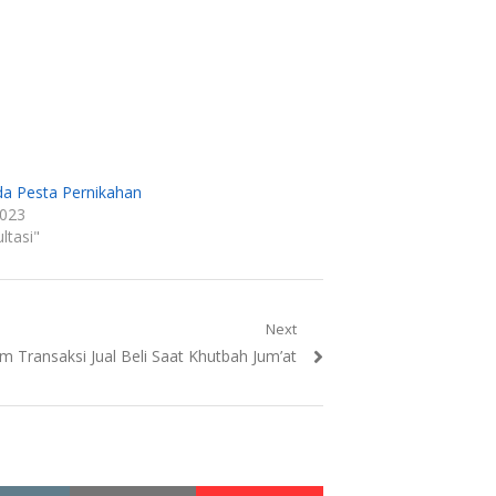
da Pesta Pernikahan
2023
ltasi"
Next
 Transaksi Jual Beli Saat Khutbah Jum’at