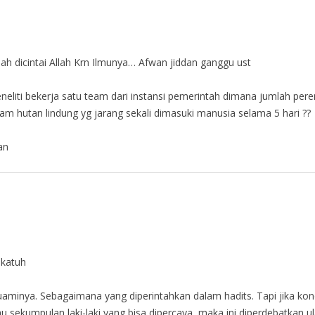
ah dicintai Allah Krn Ilmunya… Afwan jiddan ganggu ust
eneliti bekerja satu team dari instansi pemerintah dimana jumlah p
am hutan lindung yg jarang sekali dimasuki manusia selama 5 hari ??
an
akatuh
aminya. Sebagaimana yang diperintahkan dalam hadits. Tapi jika kon
tau sekumpulan laki-laki yang bisa dipercaya, maka ini diperdebatka